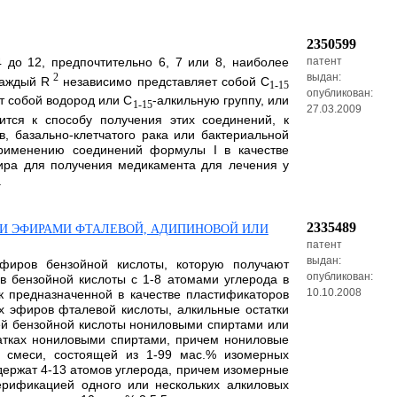
2350599
 до 12, предпочтительно 6, 7 или 8, наиболее
патент
выдан:
2
каждый R
независимо представляет собой С
1-15
опубликован:
т собой водород или С
-алкильную группу, или
1-15
27.03.2009
ится к способу получения этих соединений, к
в, базально-клетчатого рака или бактериальной
применению соединений формулы I в качестве
ира для получения медикамента для лечения у
.
2335489
МИ ЭФИРАМИ ФТАЛЕВОЙ, АДИПИНОВОЙ ИЛИ
патент
выдан:
фиров бензойной кислоты, которую получают
опубликован:
 бензойной кислоты с 1-8 атомами углерода в
10.10.2008
к предназначенной в качестве пластификаторов
х эфиров фталевой кислоты, алкильные остатки
ей бензойной кислоты нониловыми спиртами или
татках нониловыми спиртами, причем нониловые
в смеси, состоящей из 1-99 мас.% изомерных
держат 4-13 атомов углерода, причем изомерные
рификацией одного или нескольких алкиловых