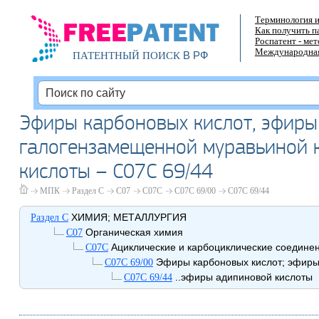
Терминология и
Как получить п
Роспатент - ме
Международная
В РФ
ПАТЕНТНЫЙ ПОИСК
Эфиры карбоновых кислот, эфиры
галогензамещенной муравьиной к
кислоты – C07C 69/44
МПК
Раздел C
C07
C07C
C07C 69/00
C07C 69/44
ХИМИЯ; МЕТАЛЛУРГИЯ
Раздел C
Органическая химия
C07
Ациклические и карбоциклические соедине
C07C
Эфиры карбоновых кислот; эфиры
C07C 69/00
..эфиры адипиновой кислоты
C07C 69/44