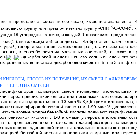
где n представляет собой целое число, имеющее значение от 4
3
2
алкильную группу или предпочтительно группу -CHR
-O-CO-R
; 
щую до 16 углеродных атомов, и каждый R независимо представляе
ис(1-(ацетилокси)этил)нонандиоата. Изобретение также относ
угрей, гиперпигментации, заживления ран, старческих кератозо
основе, к способу лечения указанных состояний, а также к 
ан-
,
-дикарбоновой кислоты или его соли или сложного эф
екарственным веществом дикарбоновой кислоты. 5 н. и 3 з.п. ф-лы
 КИСЛОТЫ, СПОСОБ ИХ ПОЛУЧЕНИЯ, ИХ СМЕСИ С АЛКИЛОВЫ
ЕНЕНИЕ ЭТИХ СМЕСЕЙ
 пластификаторов полимеров смеси изомерных изонониловых э
ли переэтерификацией одного или нескольких алкиловых эфиров
ые спирты содержат менее 10 мол.% 3,5,5-триметилгексанола; 
онониловых эфиров бензойной кислоты и 1-99 мас.% диалкиловы
е изонониловые эфиры бензойной кислоты получают этерификаци
ров бензойной кислоты с 1-8 атомами углерода в алкильных ос
ола; к предназначенной в качестве пластификаторов полимеро
ловых эфиров адипиновой кислоты, алкильные остатки которых со
фикацией бензойной кислоты нониловыми спиртами или переэте