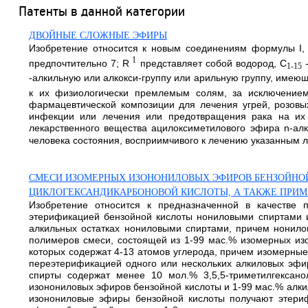
Патенты в данной категории
ДВОЙНЫЕ СЛОЖНЫЕ ЭФИРЫ
Изобретение относится к новым соединениям формулы I, 
1
предпочтительно 7; R
представляет собой водород, С
-
1-15
-алкильную или алкокси-группу или арильную группу, имею
к их физиологически премлемым солям, за исключением б
фармацевтической композиции для лечения угрей, розовых 
инфекции или лечения или предотвращения рака на их 
лекарственного вещества ацилоксиметилового эфира n-алк
человека состояния, восприимчивого к лечению указанным л
СМЕСИ ИЗОМЕРНЫХ ИЗОНОНИЛОВЫХ ЭФИРОВ БЕНЗОЙНОЙ
ЦИКЛОГЕКСАНДИКАРБОНОВОЙ КИСЛОТЫ, А ТАКЖЕ ПРИМ
Изобретение относится к предназначенной в качестве
этерификацией бензойной кислоты нониловыми спиртами и
алкильных остатках нониловыми спиртами, причем нонилов
полимеров смеси, состоящей из 1-99 мас.% изомерных из
которых содержат 4-13 атомов углерода, причем изомерны
переэтерификацией одного или нескольких алкиловых эфи
спирты содержат менее 10 мол.% 3,5,5-триметилгексан
изонониловых эфиров бензойной кислоты и 1-99 мас.% алки
изонониловые эфиры бензойной кислоты получают этери