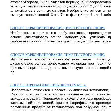
атомов углерода, и/или гидратов первых; (b) кислородсоде
углерода, и/или сложный эфир, содержащий от 2 до 39 атомо
алкоксилатов вторичных спиртов. Изобретение относится т
вышеуказанный способ. 3 н. и 7 з.п. ф-лы, 4 пр., 1 ил., 1 табл
СПОСОБ КАРБОНИЛИРОВАНИЯ ДИМЕТИЛОВОГО ЭФИРА
Изобретение относится к способу повышения производите
основе диметилового эфира монооксидом углерода пр
карбонилировании, причем реакцию проводят при температуре,
СПОСОБ КАРБОНИЛИРОВАНИЯ ДИМЕТИЛОВОГО ЭФИРА
Изобретение относится к способу повышения производи
диметилового эфира монооксидом углерода при практичес
причем реакцию проводят при температуре, составляющей от 
пр.
СПОСОБ ПЕРЕРАБОТКИ СИВУШНОГО МАСЛА
Изобретение относится к области химической технологии
Способ позволяет переработать сивушное масло в высоко
выходом продукта. Переработку сивушного масла производс
кислоты, нейтрализацией, причем этерификацию провод
полученный продукт от катализатора под вакуумом при т