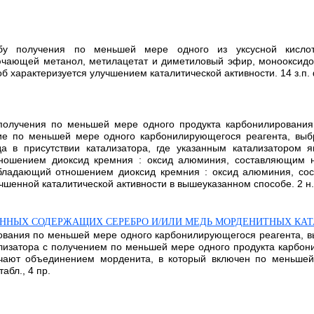
обу получения по меньшей мере одного из уксусной кисло
ючающей метанол, метилацетат и диметиловый эфир, монооксидом
характеризуется улучшением каталитической активности. 14 з.п. ф-
получения по меньшей мере одного продукта карбонилирования
ние по меньшей мере одного карбонилирующегося реагента, выб
а в присутствии катализатора, где указанным катализатором 
ношением диоксид кремния : оксид алюминия, составляющим не
обладающий отношением диоксид кремния : оксид алюминия, со
ной каталитической активности в вышеуказанном способе. 2 н. и 13
АННЫХ СОДЕРЖАЩИХ СЕРЕБРО И/ИЛИ МЕДЬ МОРДЕНИТНЫХ КА
ования по меньшей мере одного карбонилирующегося реагента, 
ализатора с получением по меньшей мере одного продукта карбон
лучают объединением морденита, в который включен по меньше
абл., 4 пр.