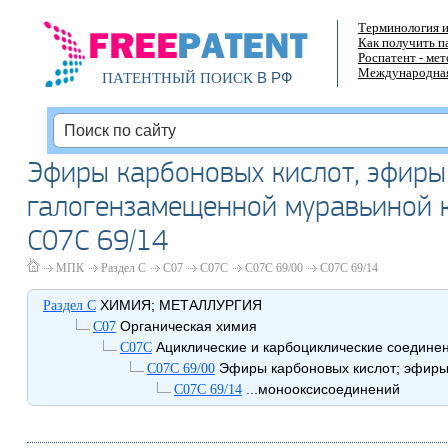
Терминология и
Как получить п
Роспатент - ме
Международная
В РФ
ПАТЕНТНЫЙ ПОИСК
Эфиры карбоновых кислот, эфиры
галогензамещенной муравьиной ки
C07C 69/14
МПК
Раздел C
C07
C07C
C07C 69/00
C07C 69/14
ХИМИЯ; МЕТАЛЛУРГИЯ
Раздел C
Органическая химия
C07
Ациклические и карбоциклические соедине
C07C
Эфиры карбоновых кислот; эфиры
C07C 69/00
...монооксисоединений
C07C 69/14