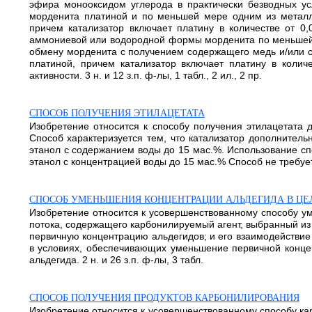
эфира монооксидом углерода в практически безводных 
морденита платиной и по меньшей мере одним из металло
причем катализатор включает платину в количестве от 
аммониевой или водородной формы морденита по меньшей м
обмену морденита с получением содержащего медь и/или 
платиной, причем катализатор включает платину в колич
активности. 3 н. и 12 з.п. ф-лы, 1 табл., 2 ил., 2 пр.
СПОСОБ ПОЛУЧЕНИЯ ЭТИЛАЦЕТАТА
Изобретение относится к способу получения этилацетата 
Способ характеризуется тем, что катализатор дополнительн
этанол с содержанием воды до 15 мас.%. Использование спо
этанол с концентрацией воды до 15 мас.% Способ не требует 
СПОСОБ УМЕНЬШЕНИЯ КОНЦЕНТРАЦИИ АЛЬДЕГИДА В ЦЕ
Изобретение относится к усовершенствованному способу у
потока, содержащего карбонилируемый агент, выбранный из
первичную концентрацию альдегидов; и его взаимодействие 
в условиях, обеспечивающих уменьшение первичной концен
альдегида. 2 н. и 26 з.п. ф-лы, 3 табл.
СПОСОБ ПОЛУЧЕНИЯ ПРОДУКТОВ КАРБОНИЛИРОВАНИЯ
Изобретение относится к усовершенствованному способу к