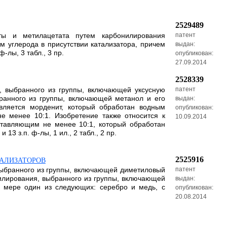
2529489
ты и метилацетата путем карбонилирования
патент
 углерода в присутствии катализатора, причем
выдан:
лы, 3 табл., 3 пр.
опубликован:
27.09.2014
2528339
, выбранного из группы, включающей уксусную
патент
ранного из группы, включающей метанол и его
выдан:
является морденит, который обработан водным
опубликован:
 менее 10:1. Изобретение также относится к
10.09.2014
ставляющим не менее 10:1, который обработан
 з.п. ф-лы, 1 ил., 2 табл., 2 пр.
2525916
ТАЛИЗАТОРОВ
выбранного из группы, включающей диметиловый
патент
илирования, выбранного из группы, включающей
выдан:
й мере один из следующих: серебро и медь, с
опубликован:
20.08.2014