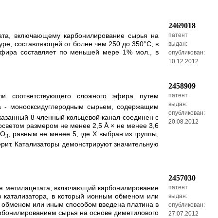
2469018
тата, включающему карбонилирование сырья на
патент
уре, составляющей от более чем 250 до 350°С, в
выдан:
 эфира составляет по меньшей мере 1% мол., в
опубликован:
10.12.2012
2458909
ли соответствующего сложного эфира путем
патент
выдан:
ра - монооксидуглеродным сырьем, содержащим
опубликован:
казанный 8-членный кольцевой канал соединен с
20.08.2012
светом размером не менее 2,5 Å × не менее 3,6
O
, равным не менее 5, где Х выбран из группы,
2
3
ерит. Катализаторы демонстрируют значительную
2457030
ния метилацетата, включающий карбонилирование
патент
о катализатора, в который ионным обменом или
выдан:
м обменом или иным способом введена платина в
опубликован:
арбонилированием сырья на основе диметилового
27.07.2012