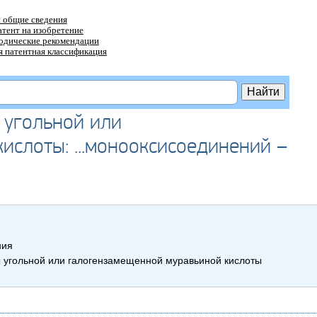
 общие сведения
атент на изобретение
тодические рекомендации
 патентная классификация
 угольной или
слоты: ...монооксисоединений –
ния
 угольной или галогензамещенной муравьиной кислоты