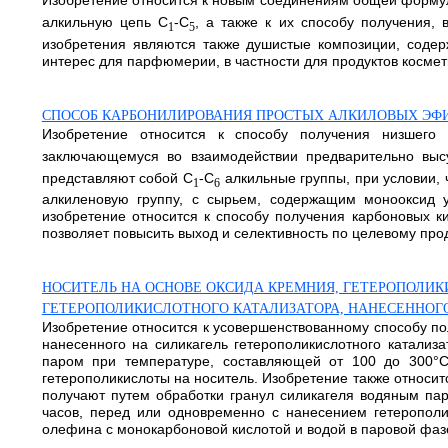
Изобретение относится к новым соединениям общей формулы
алкильную цепь С
-С
, а также к их способу получения,
1
5
изобретения являются также душистые композиции, соде
интерес для парфюмерии, в частности для продуктов космет
СПОСОБ КАРБОНИЛИРОВАНИЯ ПРОСТЫХ АЛКИЛОВЫХ ЭФ
Изобретение относится к способу получения низшего
заключающемуся во взаимодействии предварительно выс
представляют собой C
-С
алкильные группы, при условии, 
1
6
алкиленовую группу, с сырьем, содержащим монооксид у
изобретение относится к способу получения карбоновых 
позволяет повысить выход и селективность по целевому продукт
НОСИТЕЛЬ НА ОСНОВЕ ОКСИДА КРЕМНИЯ, ГЕТЕРОПОЛИК
ГЕТЕРОПОЛИКИСЛОТНОГО КАТАЛИЗАТОРА, НАНЕСЕННОГ
Изобретение относится к усовершенствованному способу по
нанесенного на силикагель гетерополикислотного катализа
паром при температуре, составляющей от 100 до 300°С
гетерополикислоты на носитель. Изобретение также относитс
получают путем обработки гранул силикагеля водяным пар
часов, перед или одновременно с нанесением гетерополи
олефина с монокарбоновой кислотой и водой в паровой фазе 