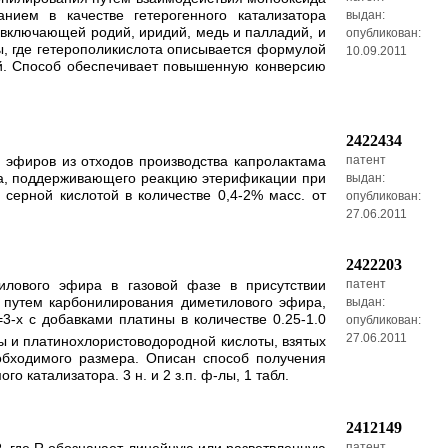
нием в качестве гетерогенного катализатора
выдан:
 включающей родий, иридий, медь и палладий, и
опубликован:
ы, где гетерополикислота описывается формулой
10.09.2011
ий. Способ обеспечивает повышенную конверсию
2422434
 эфиров из отходов производства капролактама
патент
пла, поддерживающего реакцию этерификации при
выдан:
серной кислотой в количестве 0,4-2% масс. от
опубликован:
27.06.2011
2422203
илового эфира в газовой фазе в присутствии
патент
 путем карбонилирования диметилового эфира,
выдан:
=3-x с добавками платины в количестве 0.25-1.0
опубликован:
27.06.2011
ы и платинохлористоводородной кислоты, взятых
обходимого размера. Описан способ получения
 катализатора. 3 н. и 2 з.п. ф-лы, 1 табл.
2412149
патент