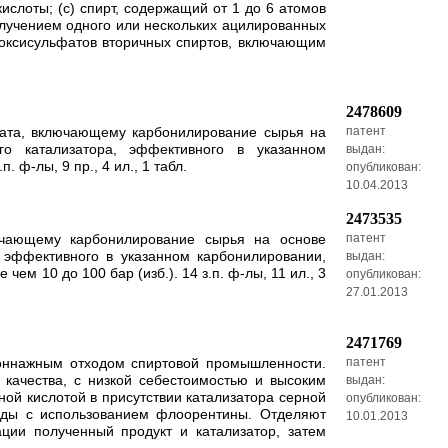
ислоты; (c) спирт, содержащий от 1 до 6 атомов
получением одного или нескольких ацилированных
лкоксисульфатов вторичных спиртов, включающим
2478609
етата, включающему карбонилирование сырья на
патент
го катализатора, эффективного в указанном
выдан:
ф-лы, 9 пр., 4 ил., 1 табл.
опубликован:
10.04.2013
2473535
лючающему карбонилирование сырья на основе
патент
, эффективного в указанном карбонилировании,
выдан:
м 10 до 100 бар (изб.). 14 з.п. ф-лы, 11 ил., 3
опубликован:
27.01.2013
2471769
тоннажным отходом спиртовой промышленности.
патент
качества, с низкой себестоимостью и высоким
выдан:
ой кислотой в присутствии катализатора серной
опубликован:
оды с использованием флоорентины. Отделяют
10.01.2013
ции полученный продукт и катализатор, затем