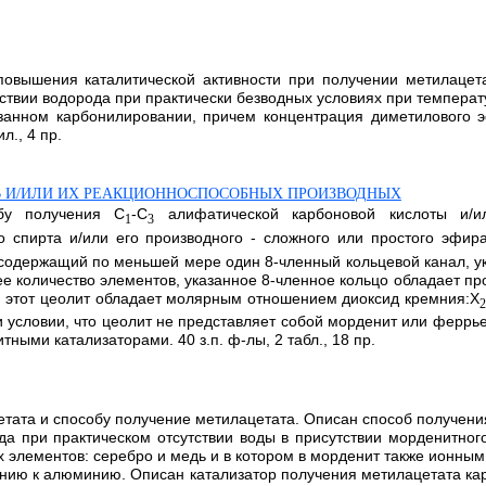
повышения каталитической активности при получении метилаце
твии водорода при практически безводных условиях при температ
казанном карбонилировании, причем концентрация диметилового
л., 4 пр.
 И/ИЛИ ИХ РЕАКЦИОННОСПОСОБНЫХ ПРОИЗВОДНЫХ
обу получения C
-С
алифатической карбоновой кислоты и/и
1
3
 спирта и/или его производного - сложного или простого эфи
, содержащий по меньшей мере один 8-членный кольцевой канал, у
 количество элементов, указанное 8-членное кольцо обладает про
и этот цеолит обладает молярным отношением диоксид кремния:X
и условии, что цеолит не представляет собой морденит или феррь
ными катализаторами. 40 з.п. ф-лы, 2 табл., 18 пр.
етата и способу получение метилацетата. Описан способ получе
а при практическом отсутствии воды в присутствии морденитног
элементов: серебро и медь и в котором в морденит также ионны
ению к алюминию. Описан катализатор получения метилацетата к