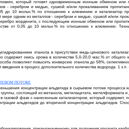
условиях, который готовят одновременным ионным обменом или
в - серебром и медью, сушкой и/или прокаливанием пропитанн
0,05 до 10 мольн.% по отношению к алюминию и катализатор п
ере одним из металлов - серебром и медью, сушкой и/или прок
серебро морденита, с последующим ионным обменом или пропитк
естве от 0,05 до 10 мольн.% по отношению к алюминию. Техни
дегидрированием этанола в присутствии медь-цинкового катализ
о содержит окись хрома в количестве 5,0-20,0 мас.% от общего 
соба позволяет повысить конверсию этанола до 58%, селективнос
введения в процесс дополнительного количества водорода. 1 з.п. ф
ЛЕВОМ ПОТОКЕ
меньшения концентрации альдегида в сырьевом потоке процесса 
 группы, состоящей из метанола, метилацетата, метилформиата и
в газовой фазе с нанесенным катализатором, который содержит, п
трации альдегидов до вторичной концентрации альдегидов. Спос
арбонилирования, предназначенному для получения продукта карб