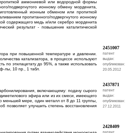
 пропиткой аммониевой или водородной формы
ого/подвергнутого ионному обмену морденита,
риготовленный ионным обменом или пропиткой
аливанием пропитанного/подвергнутого ионному
ой содержащего медь и/или серебро морденита
ческий результат - повышение каталитической
2451007
атора при повышенной температуре и давлении.
патент
количества катализатора, в процессе используют
выдан:
ть по этилацетату до 95%, а также использовать
опубликован:
-лы, 10 пр., 1 табл.
20.05.2012
2437871
карбонилирования, включающему: подачу сырого
патент
 диметилового эфира или из их смеси, имеющего
выдан:
о меньшей мере, один металл от 8 до 11 группы,
опубликован:
об позволяет улучшить степень восстановления
27.12.2011
2428409
онилирования путем взаимодействия монооксида
патент