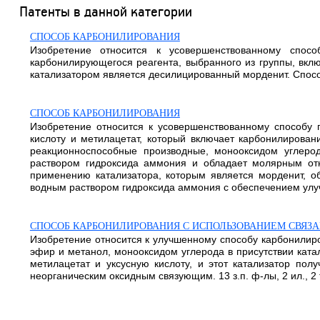
Патенты в данной категории
СПОСОБ КАРБОНИЛИРОВАНИЯ
Изобретение относится к усовершенствованному спос
карбонилирующегося реагента, выбранного из группы, вкл
катализатором является десилицированный морденит. Способ 
СПОСОБ КАРБОНИЛИРОВАНИЯ
Изобретение относится к усовершенствованному способу 
кислоту и метилацетат, который включает карбонилирова
реакционноспособные производные, монооксидом углерод
раствором гидроксида аммония и обладает молярным от
применению катализатора, которым является морденит, 
водным раствором гидроксида аммония с обеспечением улучшен
СПОСОБ КАРБОНИЛИРОВАНИЯ С ИСПОЛЬЗОВАНИЕМ СВЯЗ
Изобретение относится к улучшенному способу карбонилир
эфир и метанол, монооксидом углерода в присутствии кат
метилацетат и уксусную кислоту, и этот катализатор по
неорганическим оксидным связующим. 13 з.п. ф-лы, 2 ил., 2 т