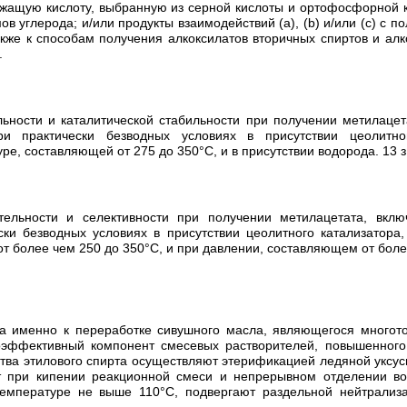
ржащую кислоту, выбранную из серной кислоты и ортофосфорной к
в углерода; и/или продукты взаимодействий (a), (b) и/или (c) с 
акже к способам получения алкоксилатов вторичных спиртов и а
.
льности и каталитической стабильности при получении метилац
и практически безводных условиях в присутствии цеолитно
 составляющей от 275 до 350°С, и в присутствии водорода. 13 з.п. 
тельности и селективности при получении метилацетата, вк
ки безводных условиях в присутствии цеолитного катализатора
более чем 250 до 350°С, и при давлении, составляющем от более че
, а именно к переработке сивушного масла, являющегося много
эффективный компонент смесевых растворителей, повышенного 
тва этилового спирта осуществляют этерификацией ледяной уксусн
ят при кипении реакционной смеси и непрерывном отделении в
емпературе не выше 110°С, подвергают раздельной нейтрализа