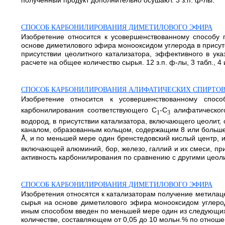
полученный продукт дополнительно осушают. 3 з.п. ф-лы.
СПОСОБ КАРБОНИЛИРОВАНИЯ ДИМЕТИЛОВОГО ЭФИРА
Изобретение относится к усовершенствованному способу 
основе диметилового эфира монооксидом углерода в присутс
присутствии цеолитного катализатора, эффективного в у
расчете на общее количество сырья. 12 з.п. ф-лы, 3 табл., 4 и
СПОСОБ КАРБОНИЛИРОВАНИЯ АЛИФАТИЧЕСКИХ СПИРТОВ
Изобретение относится к усовершенствованному спос
карбонилирования соответствующего С
-С
алифатического
1
3
водород, в присутствии катализатора, включающего цеолит
каналом, образованным кольцом, содержащим 8 или большее
Å, и по меньшей мере один бренстедовский кислый центр, 
включающей алюминий, бор, железо, галлий и их смеси, пр
активность карбонилирования по сравнению с другими цеолит
СПОСОБ КАРБОНИЛИРОВАНИЯ ДИМЕТИЛОВОГО ЭФИРА
Изобретения относятся к катализаторам получение метилац
сырья на основе диметилового эфира монооксидом углерод
иным способом введен по меньшей мере один из следующих 
количестве, составляющем от 0,05 до 10 мольн.% по отнош