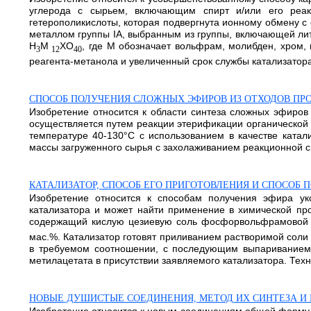
углерода с сырьем, включающим спирт и/или его реакц
гетерополикислоты, которая подвергнута ионному обмену с
металлом группы IA, выбранным из группы, включающей лит
H
M
XO
, где М обозначает вольфрам, молибден, хром
3
12
40
реагента-метанола и увеличенный срок службы катализатора. 
СПОСОБ ПОЛУЧЕНИЯ СЛОЖНЫХ ЭФИРОВ ИЗ ОТХОДОВ ПР
Изобретение относится к области синтеза сложных эфиров
осуществляется путем реакции этерификации органической 
температуре 40-130°С с использованием в качестве катал
массы загруженного сырья с захолаживанием реакционной см
КАТАЛИЗАТОР, СПОСОБ ЕГО ПРИГОТОВЛЕНИЯ И СПОСОБ
Изобретение относится к способам получения эфира ук
катализатора и может найти применение в химической пр
содержащий кислую цезиевую соль фосфорвольфрамовой г
мас.%. Катализатор готовят приливанием растворимой соли
в требуемом соотношении, с последующим выпариванием,
метилацетата в присутствии заявляемого катализатора. Техни
НОВЫЕ ДУШИСТЫЕ СОЕДИНЕНИЯ, МЕТОД ИХ СИНТЕЗА И