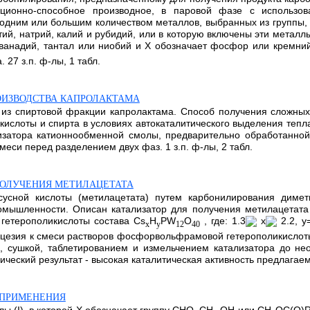
ионно-способное производное, в паровой фазе с использова
 одним или большим количеством металлов, выбранных из группы,
ий, натрий, калий и рубидий, или в которую включены эти металл
, ванадий, тантал или ниобий и Х обозначает фосфор или кремн
27 з.п. ф-лы, 1 табл.
ОИЗВОДСТВА КАПРОЛАКТАМА
 из спиртовой фракции капролактама. Способ получения сложных
кислоты и спирта в условиях автокаталитического выделения те
изатора катионнообменной смолы, предварительно обработанной 
еси перед разделением двух фаз. 1 з.п. ф-лы, 2 табл.
 ПОЛУЧЕНИЯ МЕТИЛАЦЕТАТА
сусной кислоты (метилацетата) путем карбонилирования димет
омышленности. Описан катализатор для получения метилацетата
етерополикислоты состава Cs
H
PW
O
, где: 1.3
x
2.2, y
x
y
12
40
 цезия к смеси растворов фосфорвольфрамовой гетерополикислот
 сушкой, таблетированием и измельчением катализатора до не
ческий результат - высокая каталитическая активность предлагаемого
 ПРИМЕНЕНИЯ