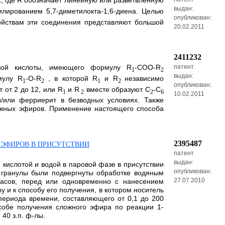
, где R обозначает линейную или разветвленную
выдан:
илированием 5,7-диметилокта-1,6-диена. Целью
опубликован:
ойствам эти соединения представляют большой
20.02.2011
2411232
овой кислоты, имеющего формулу R
-COO-R
патент
1
2
выдан:
мулу R
-O-R
, в которой R
и R
независимо
1
2
1
2
опубликован:
 от 2 до 12, или R
и R
вместе образуют С
-С
1
2
2
6
10.02.2011
и/или ферриерит в безводных условиях. Также
ожных эфиров. Применение настоящего способа
2395487
 ЭФИРОВ В ПРИСУТСТВИИ
патент
выдан:
кислотой и водой в паровой фазе в присутствии
опубликован:
л, гранулы были подвергнуты обработке водяным
27.07.2010
часов, перед или одновременно с нанесением
 и к способу его получения, в котором носитель
периода времени, составляющего от 0,1 до 200
особе получения сложного эфира по реакции 1-
40 з.п. ф-лы.