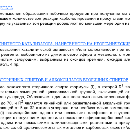
ЕТАТА
уменьшения образования побочных продуктов при получении мет
ьшем количестве зон реакции карбонилирования в присутствии мо
ну из указанных зон реакции добавляют по меньшей мере один из 
ЕНИТНОГО КАТАЛИЗАТОРА, НАНЕСЕННОГО НА НЕОРГАНИЧЕСКИ
овышения каталитической активности и/или селективности при по
реагента, выбранного из диметилового эфира и метанола, с моно
ристым связующим, выбранным из оксидов кремния, оксидов ал
бл., 4 пр.
ТОРИЧНЫХ СПИРТОВ И АЛКОКСИЛАТОВ ВТОРИЧНЫХ СПИРТОВ
1
го алкоксилата вторичного спирта формулы (I), в которой R
яв
язательно замещенной циклоалкильной группой, включающей от
ов углерода, ОА означает один или несколько оксиалкиленовых ф
2
 до 70, и R
является линейной или разветвленной алкильной гру
ающей от 5 до 32 атомов углерода, или необязательно замещенн
 (i) взаимодействие одного или нескольких олефинов с внутре
зиции с получением одного или нескольких эфиров карбоновой кисл
с одним или несколькими алкиленоксидными реагентами в прису
колько солей щелочноземельных металлов и карбоновых кислот и/и