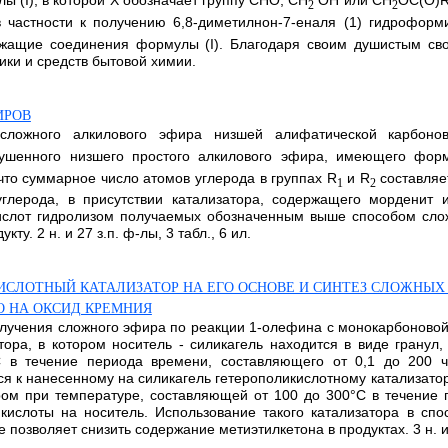
 (I), в которой Х обозначает группу СНО, СН
ОН или CH
OC(O)R
2
2
 в частности к получению 6,8-диметилнон-7-еналя (1) гидроформ
ржащие соединения формулы (I). Благодаря своим душистым св
ики и средств бытовой химии.
ИРОВ
 сложного алкилового эфира низшей алифатической карбон
ушенного низшего простого алкилового эфира, имеющего фор
что суммарное число атомов углерода в группах R
и R
составляет
1
2
глерода, в присутствии катализатора, содержащего морденит 
кислот гидролизом получаемых обозначенным выше способом сл
у. 2 н. и 27 з.п. ф-лы, 3 табл., 6 ил.
ИСЛОТНЫЙ КАТАЛИЗАТОР НА ЕГО ОСНОВЕ И СИНТЕЗ СЛОЖНЫХ
О НА ОКСИД КРЕМНИЯ
лучения сложного эфира по реакции 1-олефина с монокарбоновой 
тора, в котором носитель - силикагель находится в виде грану
 в течение периода времени, составляющего от 0,1 до 200 
я к нанесенному на силикагель гетерополикислотному катализатору
ом при температуре, составляющей от 100 до 300°С в течение 
кислоты на носитель. Использование такого катализатора в сп
позволяет снизить содержание метиэтилкетона в продуктах. 3 н. и 