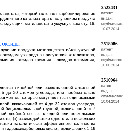
2522431
илацетата, который включает карбонилирование
патент
рденитного катализатора с получением продукта
выдан:
следующих: метилацетат и уксусную кислоту. 16.
опубликован:
10.07.2014
2518086
Е ОКСИДЫ
лучении продукта метилацетата и/или уксусной
патент
оксидом углерода в присутствии катализатора,
выдан:
юминия, оксидов кремния - оксидов алюминия,
опубликован:
10.06.2014
2510964
патент
ляется линейной или разветвленной алкильной
выдан:
 5 до 30 атомов углерода, или необязательно
опубликован:
рагментов, которые могут являться одинаковыми
10.04.2014
ппой, включающей от 4 до 32 атомов углерода,
ой бициклоалкильной группой, включающей от 7
нней двойной связью с одной или несколькими
оты; (ii) взаимодействие одного или нескольких
тствии каталитически эффективного количества
ли гидроксикарбоновых кислот, включающих 1-18