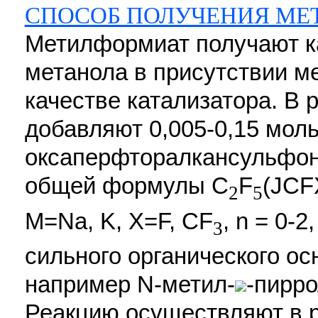
СПОСОБ ПОЛУЧЕНИЯ МЕ
Метилформиат получают 
метанола в присутствии ме
качестве катализатора. В
добавляют 0,005-0,15 моль
оксаперфторалкансульфон
общей формулы C
F
(JC
2
5
M=Na, K, X=F, CF
, n = 0-2
3
сильного органического ос
например N-метил-
-пирро
Реакцию осуществляют в р