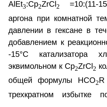
AlEt
:Cp
ZrCl
=10:(11-15
3
2
2
аргона при комнатной т
давлении в гексане в те
добавлением к реакционн
-15°С катализатора 
эквимольном к Cp
ZrCl
ко
2
2
общей формулы HCO
R
2
трехкратном избытке 