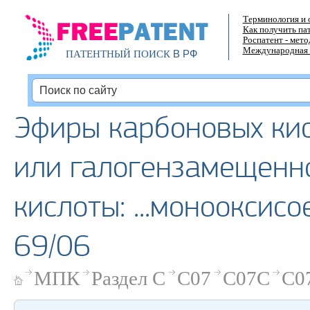
Терминология и 
Как получить па
Роспатент - мет
Международная 
В РФ
ПАТЕНТНЫЙ ПОИСК
Эфиры карбоновых кис
или галогензамещенн
кислоты: ...монооксис
69/06
МПК
Раздел C
C07
C07C
C0