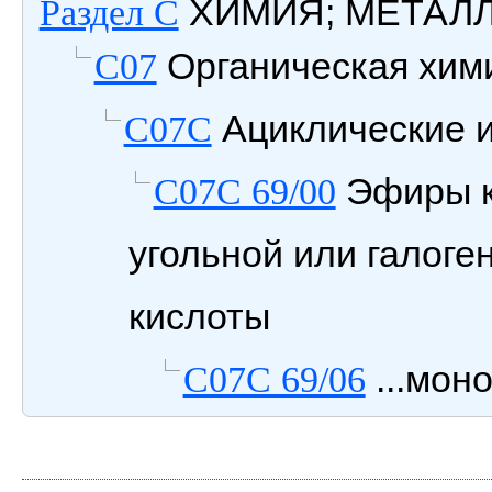
ХИМИЯ; МЕТАЛ
Раздел C
Органическая хим
C07
Ациклические и
C07C
Эфиры к
C07C 69/00
угольной или галог
кислоты
...мо
C07C 69/06