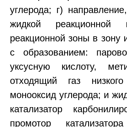
углерода; г) направлени
жидкой реакционной 
реакционной зоны в зону 
с образованием: паров
уксусную кислоту, мет
отходящий газ низког
монооксид углерода; и ж
катализатор карбонили
промотор катализатор