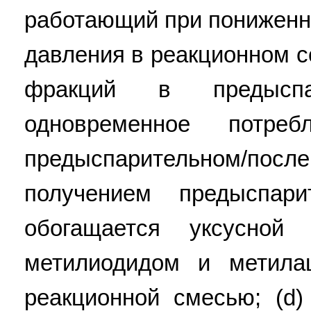
работающий при пониженн
давления в реакционном со
фракций в предысп
одновременное потре
предыспарительном/пос
получением предыспари
обогащается уксусной
метилиодидом и метила
реакционной смесью; (d)