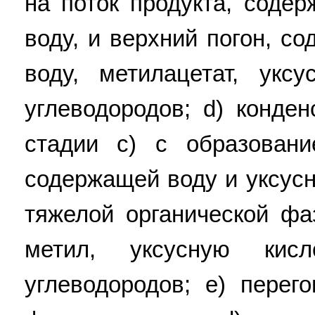
на поток продукта, соде
воду, и верхний погон, с
воду, метилацетат, укс
углеводородов; d) конде
стадии c) с образован
содержащей воду и уксусн
тяжелой органической ф
метил, уксусную кис
углеводородов; e) перег