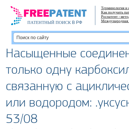
Терминология и 
Как получить па
Роспатент - мет
Международная 
В РФ
ПАТЕНТНЫЙ ПОИСК
Насыщенные соедине
только одну карбокси
связанную с ацикличе
или водородом: .уксус
53/08