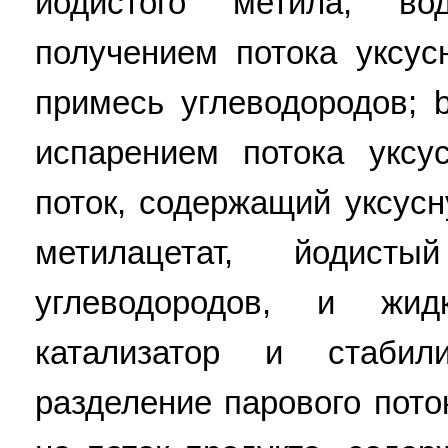
йодистого метила, в
получением потока уксус
примесь углеводородов; 
испарением потока уксу
поток, содержащий уксусн
метилацетат, йодис
углеводородов, и жид
катализатор и стабили
разделение парового пото