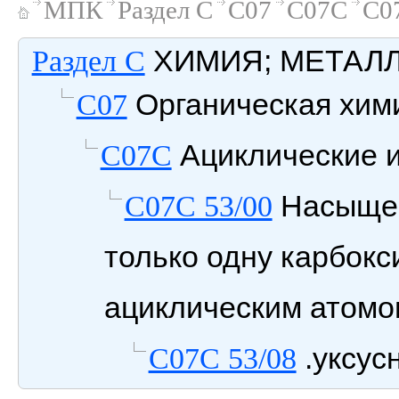
МПК
Раздел C
C07
C07C
C0
ХИМИЯ; МЕТАЛ
Раздел C
Органическая хим
C07
Ациклические и
C07C
Насыщен
C07C 53/00
только одну карбокс
ациклическим атомо
.уксус
C07C 53/08