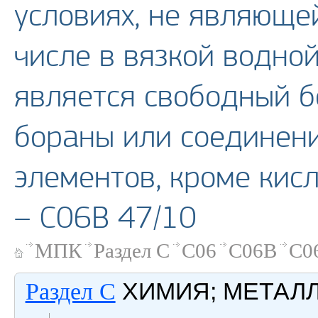
условиях, не являюще
числе в вязкой водной
является свободный б
бораны или соединени
элементов, кроме кис
– C06B 47/10
МПК
Раздел C
C06
C06B
C0
ХИМИЯ; МЕТАЛ
Раздел C