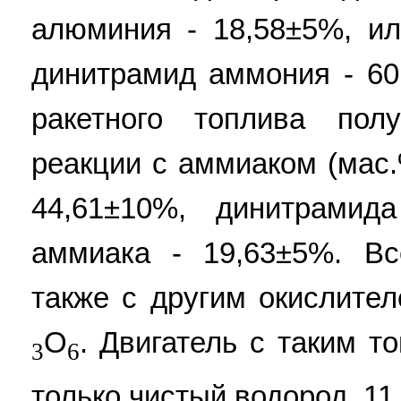
алюминия - 18,58±5%, ил
динитрамид аммония - 60
ракетного топлива пол
реакции с аммиаком (мас.
44,61±10%, динитрамид
аммиака - 19,63±5%. В
также с другим окислите
O
. Двигатель с таким т
3
6
только чистый водород. 11 