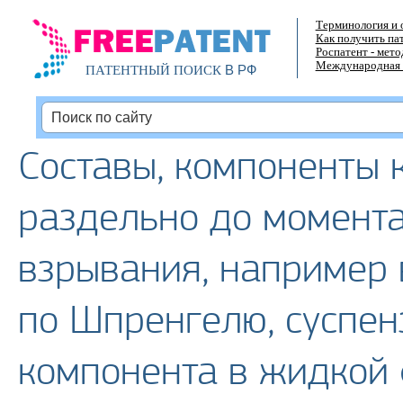
Терминология и 
Как получить па
Роспатент - мет
Международная 
В РФ
ПАТЕНТНЫЙ ПОИСК
Составы, компоненты 
раздельно до момент
взрывания, например
по Шпренгелю, суспен
компонента в жидкой 