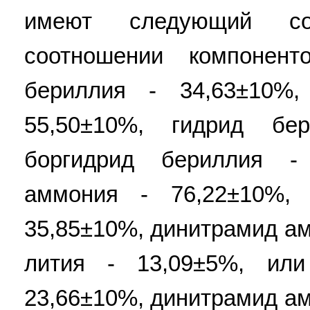
имеют следующий с
соотношении компонен
бериллия - 34,63±10%
55,50±10%, гидрид бе
боргидрид бериллия -
аммония - 76,22±10%,
35,85±10%, динитрамид ам
лития - 13,09±5%, ил
23,66±10%, динитрамид ам