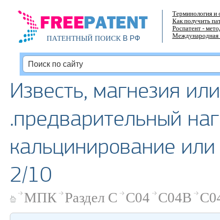
Терминология и 
Как получить па
Роспатент - мет
Международная 
В РФ
ПАТЕНТНЫЙ ПОИСК
Известь, магнезия или
.предварительный наг
кальцинирование или
2/10
МПК
Раздел C
C04
C04B
C0