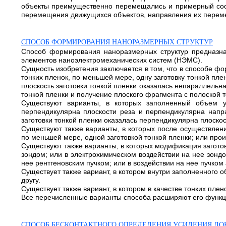
объекты преимущественно перемещались и примерный сост
перемещения движущихся объектов, направления их перемеще
СПОСОБ ФОРМИРОВАНИЯ НАНОРАЗМЕРНЫХ СТРУКТУР
Способ формирования наноразмерных структур предназн
элементов наноэлектромеханических систем (НЭМС).
Сущность изобретения заключается в том, что в способе ф
тонких пленок, по меньшей мере, одну заготовку тонкой пл
плоскость заготовки тонкой пленки оказалась непараллельн
тонкой пленки и получение плоского фрагмента с полоской т
Существуют варианты, в которых заполненный объем ус
перпендикулярна плоскости реза и перпендикулярна напр
заготовки тонкой пленки оказалась перпендикулярна плоско
Существуют также варианты, в которых после осуществлен
по меньшей мере, одной заготовкой тонкой пленки; или про
Существуют также варианты, в которых модификация заготов
зондом; или в электрохимическом воздействии на нее зондо
нее рентгеновским пучком; или в воздействии на нее пучком 
Существует также вариант, в котором внутри заполненного о
другу.
Существует также вариант, в котором в качестве тонких плен
Все перечисленные варианты способа расширяют его функци
СПОСОБ БЕСКОНТАКТНОГО ОПРЕДЕЛЕНИЯ УСИЛЕНИЯ ЛО