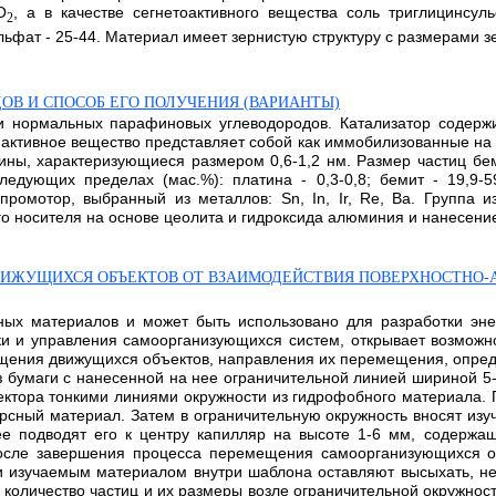
O
, а в качестве сегнетоактивного вещества соль триглицинсул
2
льфат - 25-44. Материал имеет зернистую структуру с размерами зер
В И СПОСОБ ЕГО ПОЛУЧЕНИЯ (ВАРИАНТЫ)
и нормальных парафиновых углеводородов. Катализатор содержи
 активное вещество представляет собой как иммобилизованные на
ины, характеризующиеся размером 0,6-1,2 нм. Размер частиц бе
дующих пределах (мас.%): платина - 0,3-0,8; бемит - 19,9-59
ромотор, выбранный из металлов: Sn, In, Ir, Re, Ba. Группа 
носителя на основе цеолита и гидроксида алюминия и нанесение пл
ВИЖУЩИХСЯ ОБЪЕКТОВ ОТ ВЗАИМОДЕЙСТВИЯ ПОВЕРХНОСТНО-
ных материалов и может быть использовано для разработки эне
ки и управления самоорганизующихся систем, открывает возможн
ещения движущихся объектов, направления их перемещения, опреде
з бумаги с нанесенной на нее ограничительной линией шириной 5
ктора тонкими линиями окружности из гидрофобного материала. 
сный материал. Затем в ограничительную окружность вносят изу
 подводят его к центру капилляр на высоте 1-6 мм, содержащ
осле завершения процесса перемещения самоорганизующихся об
и изучаемым материалом внутри шаблона оставляют высыхать, не 
количество частиц и их размеры возле ограничительной окружност