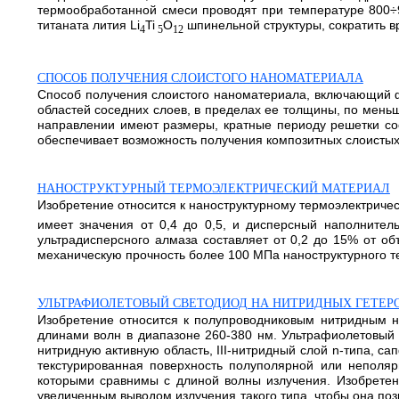
термообработанной смеси проводят при температуре 800÷9
титаната лития Li
Ti
O
шпинельной структуры, сократить вре
4
5
12
СПОСОБ ПОЛУЧЕНИЯ СЛОИСТОГО НАНОМАТЕРИАЛА
Способ получения слоистого наноматериала, включающий фо
областей соседних слоев, в пределах ее толщины, по мень
направлении имеют размеры, кратные периоду решетки сос
обеспечивает возможность получения композитных слоистых
НАНОСТРУКТУРНЫЙ ТЕРМОЭЛЕКТРИЧЕСКИЙ МАТЕРИАЛ
Изобретение относится к наноструктурному термоэлектричес
имеет значения от 0,4 до 0,5, и дисперсный наполнител
ультрадисперсного алмаза составляет от 0,2 до 15% от об
механическую прочность более 100 МПа наноструктурного тер
УЛЬТРАФИОЛЕТОВЫЙ СВЕТОДИОД НА НИТРИДНЫХ ГЕТЕР
Изобретение относится к полупроводниковым нитридным на
длинами волн в диапазоне 260-380 нм. Ультрафиолетовый с
нитридную активную область, III-нитридный слой n-типа, с
текстурированная поверхность полуполярной или неполяр
которыми сравнимы с длиной волны излучения. Изобретени
увеличенным выводом излучения такого типа, чтобы она по