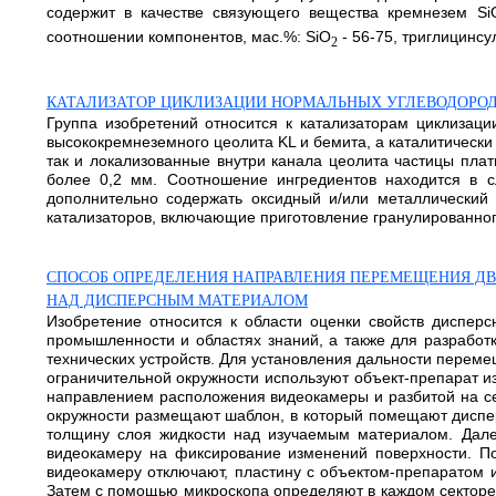
содержит в качестве связующего вещества кремнезем Si
соотношении компонентов, мас.%: SiO
- 56-75, триглицинсу
2
КАТАЛИЗАТОР ЦИКЛИЗАЦИИ НОРМАЛЬНЫХ УГЛЕВОДОРОДО
Группа изобретений относится к катализаторам циклизаци
высококремнеземного цеолита KL и бемита, а каталитически
так и локализованные внутри канала цеолита частицы плат
более 0,2 мм. Соотношение ингредиентов находится в сле
дополнительно содержать оксидный и/или металлический п
катализаторов, включающие приготовление гранулированного 
СПОСОБ ОПРЕДЕЛЕНИЯ НАПРАВЛЕНИЯ ПЕРЕМЕЩЕНИЯ Д
НАД ДИСПЕРСНЫМ МАТЕРИАЛОМ
Изобретение относится к области оценки свойств дисперс
промышленности и областях знаний, а также для разработ
технических устройств. Для установления дальности перем
ограничительной окружности используют объект-препарат и
направлением расположения видеокамеры и разбитой на се
окружности размещают шаблон, в который помещают диспер
толщину слоя жидкости над изучаемым материалом. Далее
видеокамеру на фиксирование изменений поверхности. П
видеокамеру отключают, пластину с объектом-препаратом 
Затем с помощью микроскопа определяют в каждом секторе 