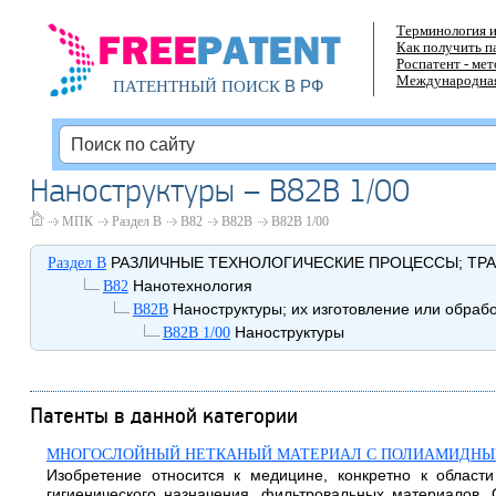
Терминология и
Как получить п
Роспатент - ме
Международная
В РФ
ПАТЕНТНЫЙ ПОИСК
Наноструктуры – B82B 1/00
МПК
Раздел B
B82
B82B
B82B 1/00
РАЗЛИЧНЫЕ ТЕХНОЛОГИЧЕСКИЕ ПРОЦЕССЫ; ТР
Раздел B
Нанотехнология
B82
Наноструктуры; их изготовление или обраб
B82B
Наноструктуры
B82B 1/00
Патенты в данной категории
МНОГОСЛОЙНЫЙ НЕТКАНЫЙ МАТЕРИАЛ С ПОЛИАМИДН
Изобретение относится к медицине, конкретно к област
гигиенического назначения, фильтровальных материалов.