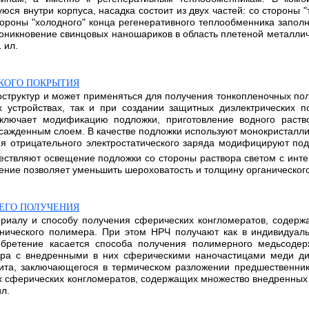
я внутри корпуса, насадка состоит из двух частей: со стороны 
стороны "холодного" конца регенеративного теплообменника запо
никновение свинцовых наношариков в область плетеной металличе
 ил.
КОГО ПОКРЫТИЯ
оструктур и может применяться для получения тонкопленочных п
их устройствах, так и при создании защитных диэлектрических п
включает модификацию подложки, приготовление водного раств
 осажденным слоем. В качестве подложки используют монокристалл
я отрицательного электростатического заряда модифицируют под
ествляют освещение подложки со стороны раствора светом с инте
ие позволяет уменьшить шероховатость и толщину органического пок
ЕГО ПОЛУЧЕНИЯ
ериалу и способу получения сферических конгломератов, содер
анического полимера. При этом НРЧ получают как в индивидуаль
обретение касается способа получения полимерного медьсодер
ра с внедренными в них сферическими наночастицами меди диа
та, заключающегося в термическом разложении предшественник
ых сферических конгломератов, содержащих множество внедренных
ил.