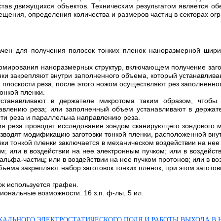
ав движущихся объектов. Техническим результатом является об
ния, определения количества и размеров частиц в секторах огран
ачен для получения полосок тонких пленок наноразмерной шир
ормирования наноразмерных структур, включающем получение загот
енки закрепляют внутри заполненного объема, который устанавлив
а плоскости реза, после этого ножом осуществляют рез заполненно
онкой пленки.
танавливают в держателе микротома таким образом, чтобы п
авлению реза; или заполненный объем устанавливают в держате
сти реза и параллельна направлению реза.
ия реза проводят исследование зондом сканирующего зондового м
изводят модификацию заготовки тонкой пленки, расположенной вну
ки тонкой пленки заключается в механическом воздействии на нее 
м; или в воздействии на нее электронным пучком; или в воздейст
альфа-частиц; или в воздействии на нее пучком протонов; или в во
бъема закрепляют набор заготовок тонких пленок; при этом загото
ок используется графен.
ональные возможности. 16 з.п. ф-лы, 5 ил.
КАЛЬНОГО ЭЛЕКТРОСТАТИЧЕСКОГО ПОЛЯ И РАБОТЫ ВЫХОДА В