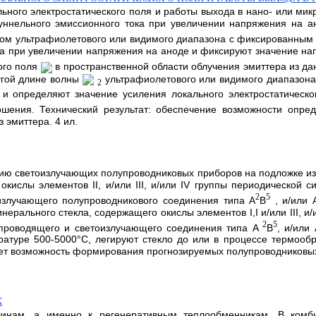
ьного электростатического поля и работы выхода в нано- или мик
туннельного эмиссионного тока при увеличении напряжения на 
ом ультрафиолетового или видимого диапазона с фиксированным
ка при увеличении напряжения на аноде и фиксируют значение на
ого поля
в пространственной области облучения эмиттера из д
угой длине волны
ультрафиолетового или видимого диапазона
2
и определяют значение усиления локального электростатическо
шения. Технический результат: обеспечение возможности опред
эмиттера. 4 ил.
ению светоизлучающих полупроводниковых приборов на подложке и
ислы элементов II, и/или III, и/или IV группы периодической с
2
5
злучающего полупроводникового соединения типа A
B
, и/или 
ерального стекла, содержащего окислы элементов I,I и/или III, и
2
5
опроводящего и светоизлучающего соединения типа А
В
, и/или 
ратуре 500-5000°С, легируют стекло до или в процессе термообр
т возможность формирования прогнозируемых полупроводниковых с
К
шинам, а именно к регенеративным теплообменникам. В комби