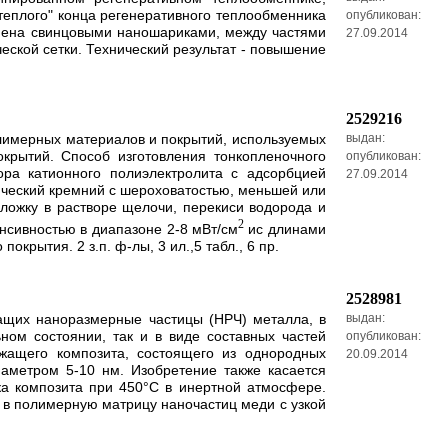
"теплого" конца регенеративного теплообменника
опубликован:
лнена свинцовыми наношариками, между частями
27.09.2014
ской сетки. Технический результат - повышение
2529216
олимерных материалов и покрытий, используемых
выдан:
окрытий. Cпособ изготовления тонкопленочного
опубликован:
ора катионного полиэлектролита с адсорбцией
27.09.2014
ический кремний с шероховатостью, меньшей или
ложку в растворе щелочи, перекиси водорода и
2
нсивностью в диапазоне 2-8 мВт/см
и
с длинами
рытия. 2 з.п. ф-лы, 3 ил.,5 табл., 6 пр.
2528981
жащих наноразмерные частицы (НРЧ) металла, в
выдан:
ном состоянии, так и в виде составных частей
опубликован:
жащего композита, состоящего из однородных
20.09.2014
метром 5-10 нм. Изобретение также касается
а композита при 450°С в инертной атмосфере.
 в полимерную матрицу наночастиц меди с узкой