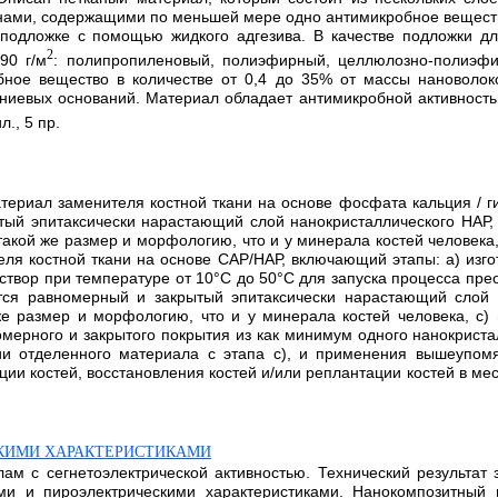
нами, содержащими по меньшей мере одно антимикробное вещест
подложке с помощью жидкого адгезива. В качестве подложки дл
2
90 г/м
: полипропиленовый, полиэфирный, целлюлозно-полиэф
ое вещество в количестве от 0,4 до 35% от массы нановолоко
ниевых оснований. Материал обладает антимикробной активност
л., 5 пр.
териал заменителя костной ткани на основе фосфата кальция / г
ый эпитаксически нарастающий слой нанокристаллического НАР, 
ой же размер и морфологию, что и у минерала костей человека, 
ля костной ткани на основе САР/НАР, включающий этапы: а) изго
створ при температуре от 10°С до 50°С для запуска процесса пре
ся равномерный и закрытый эпитаксически нарастающий слой н
е размер и морфологию, что и у минерала костей человека, с)
омерного и закрытого покрытия из как минимум одного нанокриста
ии отделенного материала с этапа с), и применения вышеупомя
ции костей, восстановления костей и/или реплантации костей в мес
КИМИ ХАРАКТЕРИСТИКАМИ
м с сегнетоэлектрической активностью. Технический результат 
и и пироэлектрическими характеристиками. Нанокомпозитный м