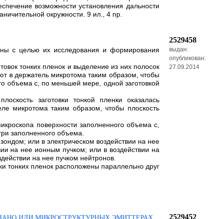
еспечение возможности установления дальности
ичительной окружности. 9 ил., 4 пр.
2529458
ины с целью их исследования и формирования
выдан:
опубликован:
овок тонких пленок и выделение из них полосок
27.09.2014
ают в держатель микротома таким образом, чтобы
го объема с, по меньшей мере, одной заготовкой
лоскость заготовки тонкой пленки оказалась
ле микротома таким образом, чтобы плоскость
икроскопа поверхности заполненного объема с,
три заполненного объема.
зондом; или в электрическом воздействии на нее
вии на нее ионным пучком; или в воздействии на
здействии на нее пучком нейтронов.
вки тонких пленок расположены параллельно друг
2529452
 НАНО ИЛИ МИКРОСТРУКТУРНЫХ ЭМИТТЕРАХ