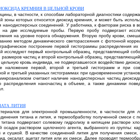
ОКСИДА КРЕМНИЯ В ЦЕЛЬНОЙ КРОВИ
ицины, в частности, к способам лабораторной диагностики содер
й зоны которых относится диоксид кремния, и может быть исполь
нанодисперсных соединений. У работника, к факторам риска в во
е на две исследуемые пробы. Первую пробу подвергают иссле
ремния на уровне порога обнаружения. Вторую пробу крови, смеш
ванию методом динамического светорассеяния с фотонной корре
графическое построение первой гистограммы распределения их 
ей исследуют первый контрольный образец, представляющий соб
я размеров частиц и второй контрольный образец, представляющи
 цельную кровь индивида, не подвергавшегося воздействию диокси
ое наложение первой, второй и третьей гистограмм и при со
рой и третьей указанных гистограммах при одновременном установ
микроанализом считают наличие нанодисперсных частиц диоксид
о распределения наночастиц в объеме, а также динамики пове
ил.
НАТА ЛИТИЯ
териалов для электронной промышленности, в частности для л
единения титана и лития, и термообработку полученной смеси с 
 титана подвергают солевому гидролизу в кипящем растворе хл
осадок раствором щелочного агента, выбранного из группы: ка
 и сушкой. В качестве соединений лития для получения смеси,
сид, оксалат, ацетат лития или их смеси. Далее проводят термооб