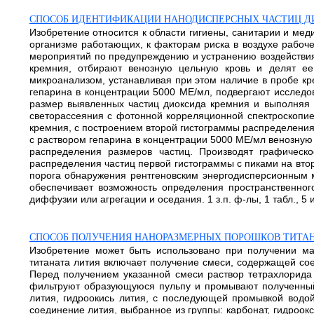
СПОСОБ ИДЕНТИФИКАЦИИ НАНОДИСПЕРСНЫХ ЧАСТИЦ ДИ
Изобретение относится к области гигиены, санитарии и мед
организме работающих, к факторам риска в воздухе рабоче
мероприятий по предупреждению и устранению воздействия 
кремния, отбирают венозную цельную кровь и делят е
микроанализом, устанавливая при этом наличие в пробе к
гепарина в концентрации 5000 МЕ/мл, подвергают исследо
размер выявленных частиц диоксида кремния и выполняя 
светорассеяния с фотонной корреляционной спектроскопи
кремния, с построением второй гистограммы распределени
с раствором гепарина в концентрации 5000 МЕ/мл венозную
распределения размеров частиц. Производят графическ
распределения частиц первой гистограммы с пиками на вто
порога обнаружения рентгеновским энергодисперсионным 
обеспечивает возможность определения пространственног
диффузии или агрегации и оседания. 1 з.п. ф-лы, 1 табл., 5 
СПОСОБ ПОЛУЧЕНИЯ НАНОРАЗМЕРНЫХ ПОРОШКОВ ТИТА
Изобретение может быть использовано при получении ма
титаната лития включает получение смеси, содержащей со
Перед получением указанной смеси раствор тетрахлорида
фильтруют образующуюся пульпу и промывают полученный 
лития, гидроокись лития, с последующей промывкой водой
соединение лития, выбранное из группы: карбонат, гидроок