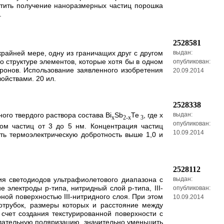
стить получение наноразмерных частиц порошка
.
2528581
райней мере, одну из граничащих друг с другом
выдан:
 структуре элементов, которые хотя бы в одном
опубликован:
ронов. Использование заявленного изобретения
20.09.2014
ойствами. 20 ил.
2528338
ого твердого раствора состава Вi
Sb
Те
, где х
выдан:
x
2-x
3
опубликован:
ом частиц от 3 до 5 нм. Концентрация частиц
10.09.2014
ить термоэлектрическую добротность выше 1,0 и
2528112
ия светодиодов ультрафиолетового диапазона с
выдан:
электроды p-типа, нитридный слой p-типа, III-
опубликован:
ной поверхностью III-нитридного слоя. При этом
10.09.2014
нотрубок, размеры которых и расстояние между
счет создания текстурированной поверхности с
елательную поляризацию, значительно уменьшить