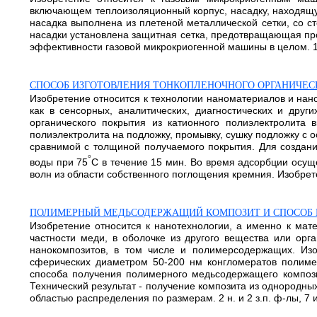
включающем теплоизоляционный корпус, насадку, находящуюс
насадка выполнена из плетеной металлической сетки, со 
насадки установлена защитная сетка, предотвращающая про
эффективности газовой микрокриогенной машины в целом. 1
СПОСОБ ИЗГОТОВЛЕНИЯ ТОНКОПЛЕНОЧНОГО ОРГАНИЧЕС
Изобретение относится к технологии наноматериалов и нан
как в сенсорных, аналитических, диагностических и друг
органического покрытия из катионного полиэлектролита 
полиэлектролита на подложку, промывку, сушку подложку с
сравнимой с толщиной получаемого покрытия. Для создани
°
воды при 75
С в течение 15 мин. Во время адсорбции осущ
волн из области собственного поглощения кремния. Изобретен
ПОЛИМЕРНЫЙ МЕДЬСОДЕРЖАЩИЙ КОМПОЗИТ И СПОСОБ 
Изобретение относится к нанотехнологии, а именно к мат
частности меди, в оболочке из другого вещества или орг
нанокомпозитов, в том числе и полимерсодержащих. Из
сферических диаметром 50-200 нм конгломератов полиме
способа получения полимерного медьсодержащего компози
Технический результат - получение композита из однородн
областью распределения по размерам. 2 н. и 2 з.п. ф-лы, 7 