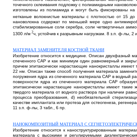
точечного склеивания подложку с полиамидными нановолок
изготовлены из полиамида и могут быть фиксированы на 
нетканые волокнистые материалы с плотностью от 15 до 
нановолокна содержат по меньшей мере одно антимикробн
стабилизированные соли серебра, соли четвертичных аммо
2
1300 л/м
ч, устойчив к разрывным нагрузкам. 8 з.п. ф-лы, 2 и
МАТЕРИАЛ ЗАМЕНИТЕЛЯ КОСТНОЙ ТКАНИ
Изобретение относится к медицине. Описан двухфазный ма
спеченного CAP и как минимум один равномерный и закрыт
причем эпитаксически нарастающие нанокристаллы имеют так
22 нм. Описан также способ получения материала замените
погружения ядра из спеченного материала CAP в водный ра
поверхности ядра из спеченного материала CAP образует
эпитаксически нарастающие нанокристаллы имеют такие ж
твердого материала от водного раствора при наличии равн
процесса преобразования, d) необязательной стерилизац
качестве имплантата или протеза для остеогенеза, регенера
11 з.п. ф-лы, 3 табл., 6 пр.
НАНОКОМПОЗИТНЫЙ МАТЕРИАЛ С СЕГНЕТОЭЛЕКТРИЧЕС
Изобретение относится к наноструктурированным материала
материала с высокими и регулируемыми диэлектрическим