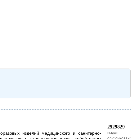
2529829
норазовых изделий медицинского и санитарно-
выдан:
оев и включает скрепленные между собой путем
опубликован: