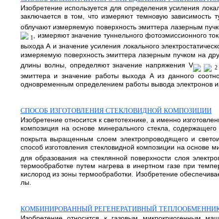
Изобретение используется для определения усиления локал
заключается в том, что измеряют темновую зависимость 
облучают измеряемую поверхность эмиттера лазерным пучк
, измеряют значение туннельного фотоэмиссионного то
1
выхода А и значение усиления локального электростатическ
измеряемую поверхность эмиттера лазерным пучком на др
длины волны, определяют значение напряжения V
2
эмиттера и значение работы выхода А из данного соотно
одновременным определением работы вывода электронов из 
СПОСОБ ИЗГОТОВЛЕНИЯ СТЕКЛОВИДНОЙ КОМПОЗИЦИИ
Изобретение относится к светотехнике, а именно изготовл
композиция на основе минерального стекла, содержащего ок
покрыта выращенным слоем электропроводящего и светои
способ изготовления стекловидной композиции на основе мин
для образования на стеклянной поверхности слоя электр
термообработке путем нагрева в инертном газе при темпе
кислород из зоны термообработки. Изобретение обеспечивае
лы.
КОМБИНИРОВАННЫЙ РЕГЕНЕРАТИВНЫЙ ТЕПЛООБМЕННИ
Изобретение относится к газовым микрокриогенным ма