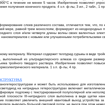
00°C в течение не менее 5 часов. Изобретение позволяет упро
мя получения конечного продукта. 4 з.п. ф-лы, 3 ил., 2 табл., 1 пр
рмирование слоев различного состава, отличается тем, что, по к
шей мере, равной трем монослоям, формируют из неоднородных по
еднего слоя и/или четверти длины волны своих валентных элект
 наноматериалов с новыми или улучшенными потребительскими св
кому материалу. Материал содержит теллурид сурьмы в виде тройн
ь, выполненый из ультрадисперсного алмаза со средним размер
ъема тройного твердого раствора. Изобретение позволяет повыс
моэлектрического материала. 1 з.п. ф-лы, 4 пр.
ОСТРУКТУРАХ
ногетероструктурам и может быть использовано для изготовлен
ветодиод на нитридных гетероструктурах включает металлические 
апфировую подложку с текстурированной полуполярной или неполяр
ной плоскости III-нитридного слоя выполнена в виде щетки на
е позволяет увеличить внешний квантовый выход устройства за 
зволяла выводить большой световой поток, не внося при этом неж