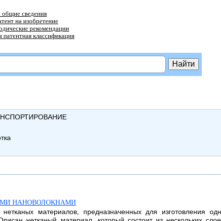
 общие сведения
атент на изобретение
тодические рекомендации
 патентная классификация
АНСПОРТИРОВАНИЕ
отка
ЫМИ НАНОВОЛОКНАМИ
и нетканых материалов, предназначенных для изготовления од
 Описан нетканый материал, который состоит из нескольких сл