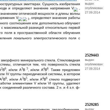
роструктурных эмиттерах. Сущность изобретения
выдан:
аноде и определяют значение напряжения V
,
опубликован:
27.09.2014
 значением оптической мощности и длины волны
пряжения V
, определяют значение работы
1
анного соотношения или дополнительно облучают
 с максимальной разницей относительно первой
го поля в пространственной области облучения
еления локального электростатического поля с
2529443
з аморфного минерального стекла. Стекловидная
выдан:
истемы, отличается тем, что поверхность стекла
опубликован:
2
6
3
5
4
6
27.09.2014
A
B
, и/или А
В
, и/или А
В
. Также предложен
/или IV группы периодической системы, в котором
2
6
3
5
4
6
А
В
, и/или А
В
, и/или А
В
стекло подвергают
аботки элементами V и/или VI группы, удаляют
оединений различного состава. 2 н. и 4 з.п. ф-
2529285
нированном регенеративном теплообменнике,
выдан: