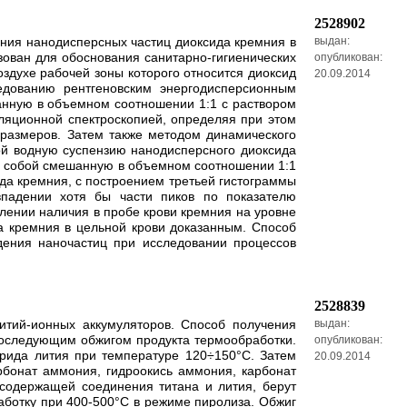
2528902
жания нанодисперсных частиц диоксида кремния в
выдан:
зован для обоснования санитарно-гигиенических
опубликован:
здухе рабочей зоны которого относится диоксид
20.09.2014
дованию рентгеновским энергодисперсионным
анную в объемном соотношении 1:1 с раствором
ляционной спектроскопией, определяя при этом
размеров. Затем также методом динамического
ой водную суспензию нанодисперсного диоксида
й собой смешанную в объемном соотношении 1:1
да кремния, с построением третьей гистограммы
впадении хотя бы части пиков по показателю
лении наличия в пробе крови кремния на уровне
а кремния в цельной крови доказанным. Способ
дения наночастиц при исследовании процессов
2528839
итий-ионных аккумуляторов. Способ получения
выдан:
последующим обжигом продукта термообработки.
опубликован:
орида лития при температуре 120÷150°C. Затем
20.09.2014
рбонат аммония, гидроокись аммония, карбонат
 содержащей соединения титана и лития, берут
работку при 400-500°C в режиме пиролиза. Обжиг