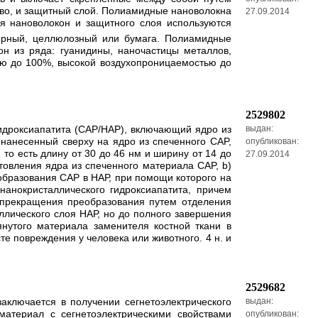
во, и защитный слой. Полиамидные нановолокна
27.09.2014
я нановолокон и защитного слоя используются
ирный, целлюлозный или бумага. Полиамидные
н из ряда: гуанидины, наночастицы металлов,
ью до 100%, высокой воздухопроницаемостью до
2529802
идроксиапатита (САР/НАР), включающий ядро из
выдан:
нанесенный сверху на ядро из спеченного CAP,
опубликован:
то есть длину от 30 до 46 нм и ширину от 14 до
27.09.2014
товления ядра из спеченного материала CAP, b)
образования CAP в НАР, при помощи которого на
анокристаллического гидроксиапатита, причем
 прекращения преобразования путем отделения
ллического слоя НАР, но до полного завершения
нутого материала заменителя костной ткани в
те повреждения у человека или животного. 4 н. и
2529682
заключается в получении сегнетоэлектрического
выдан:
атериал с сегнетоэлектрическими свойствами
опубликован: