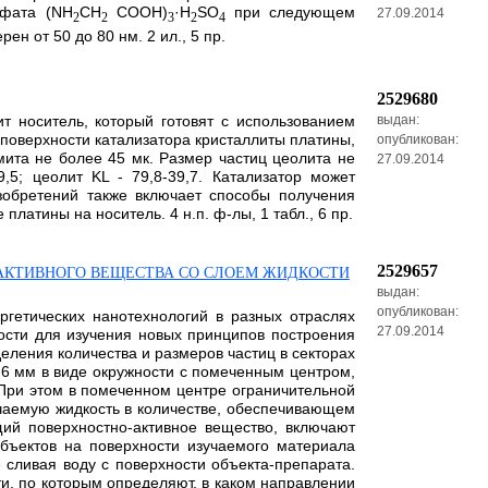
ьфата (NH
CH
COOH)
·H
SO
при следующем
27.09.2014
2
2
3
2
4
ен от 50 до 80 нм. 2 ил., 5 пр.
2529680
т носитель, который готовят с использованием
выдан:
 поверхности катализатора кристаллиты платины,
опубликован:
мита не более 45 мк. Размер частиц цеолита не
27.09.2014
,5; цеолит KL - 79,8-39,7. Катализатор может
изобретений также включает способы получения
атины на носитель. 4 н.п. ф-лы, 1 табл., 6 пр.
2529657
АКТИВНОГО ВЕЩЕСТВА СО СЛОЕМ ЖИДКОСТИ
выдан:
опубликован:
ргетических нанотехнологий в разных отраслях
27.09.2014
ости для изучения новых принципов построения
ления количества и размеров частиц в секторах
-6 мм в виде окружности с помеченным центром,
При этом в помеченном центре ограничительной
чаемую жидкость в количестве, обеспечивающем
ий поверхностно-активное вещество, включают
ъектов на поверхности изучаемого материала
сливая воду с поверхности объекта-препарата.
и, по которым определяют, в каком направлении