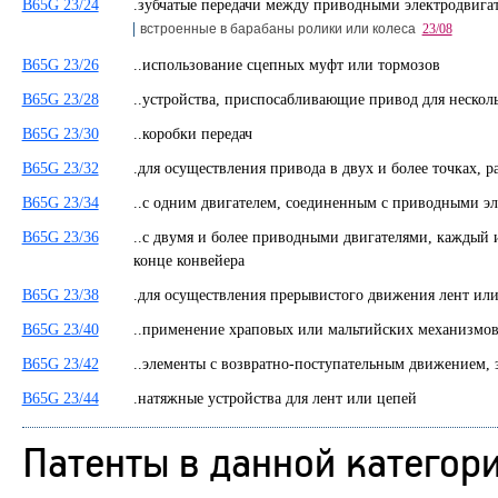
B65G 23/24
.зубчатые передачи между приводными электродвига
встроенные в барабаны ролики или колеса
23/08
B65G 23/26
..использование сцепных муфт или тормозов
B65G 23/28
..устройства, приспосабливающие привод для неск
B65G 23/30
..коробки передач
B65G 23/32
.для осуществления привода в двух и более точках
B65G 23/34
..с одним двигателем, соединенным с приводными 
B65G 23/36
..с двумя и более приводными двигателями, каждый
конце конвейера
B65G 23/38
.для осуществления прерывистого движения лент и
B65G 23/40
..применение храповых или мальтийских механиз
B65G 23/42
..элементы с возвратно-поступательным движением,
B65G 23/44
.натяжные устройства для лент или цепей
Патенты в данной категор