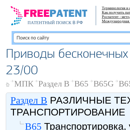
Терминология и 
Как получить па
Роспатент - мет
Международная 
В РФ
ПАТЕНТНЫЙ ПОИСК
Приводы бесконечных
23/00
МПК
Раздел B
B65
B65G
B6
РАЗЛИЧНЫЕ ТЕ
Раздел B
ТРАНСПОРТИРОВАНИЕ
Транспортировка, 
B65