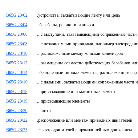
B65G 23/02
.устройства, захватывающие ленту или цепь
B65G 23/04
..барабаны, ролики или колеса
B65G 23/06
...с выступами, захватывающими сопряженные части
B65G 23/08
...с независимыми приводами, например электродв
B65G 23/10
...расположенные между концами конвейеров
B65G 23/12
...размещение совместно действующих барабанов ил
B65G 23/14
..бесконечные тяговые элементы, расположенные па
B65G 23/16
...с пальцами, захватывающими сопряженные части 
B65G 23/18
..присасывающие или магнитные элементы
B65G 23/19
...присасывающие элементы
B65G 23/20
..винты
B65G 23/22
.расположение или монтаж приводных двигателей
B65G 23/23
..электродвигателей с прямолинейным движением