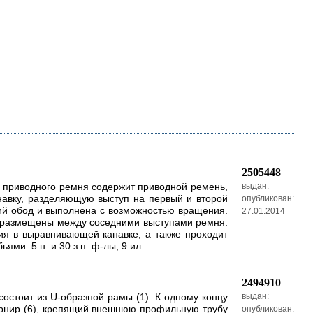
2505448
 приводного ремня содержит приводной ремень,
выдан:
авку, разделяющую выступ на первый и второй
опубликован:
ий обод и выполнена с возможностью вращения.
27.01.2014
я размещены между соседними выступами ремня.
 в выравнивающей канавке, а также проходит
ми. 5 н. и 30 з.п. ф-лы, 9 ил.
2494910
стоит из U-образной рамы (1). К одному концу
выдан:
 шарнир (6), крепящий внешнюю профильную трубу
опубликован: