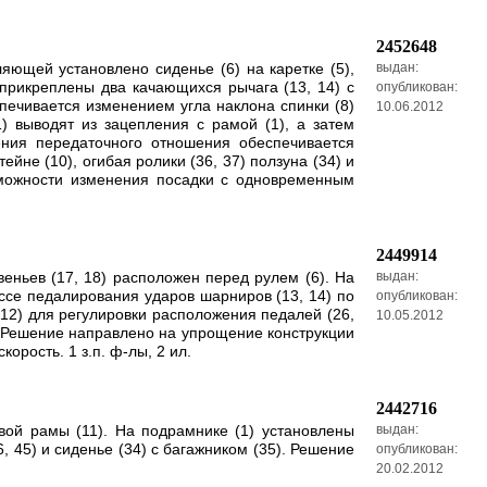
2452648
яющей установлено сиденье (6) на каретке (5),
выдан:
 прикреплены два качающихся рычага (13, 14) с
опубликован:
спечивается изменением угла наклона спинки (8)
10.06.2012
) выводят из зацепления с рамой (1), а затем
ения передаточного отношения обеспечивается
йне (10), огибая ролики (36, 37) ползуна (34) и
озможности изменения посадки с одновременным
2449914
еньев (17, 18) расположен перед рулем (6). На
выдан:
ессе педалирования ударов шарниров (13, 14) по
опубликован:
 12) для регулировки расположения педалей (26,
10.05.2012
). Решение направлено на упрощение конструкции
рость. 1 з.п. ф-лы, 2 ил.
2442716
вой рамы (11). На подрамнике (1) установлены
выдан:
, 45) и сиденье (34) с багажником (35). Решение
опубликован:
20.02.2012