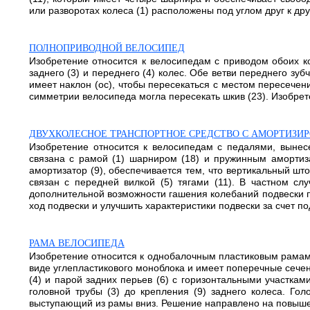
или разворотах колеса (1) расположены под углом друг к др
ПОЛНОПРИВОДНОЙ ВЕЛОСИПЕД
Изобретение относится к велосипедам с приводом обоих ко
заднего (3) и переднего (4) колес. Обе ветви переднего зуб
имеет наклон (ос), чтобы пересекаться с местом пересечен
симметрии велосипеда могла пересекать шкив (23). Изобрете
ДВУХКОЛЕСНОЕ ТРАНСПОРТНОЕ СРЕДСТВО С АМОРТИЗИ
Изобретение относится к велосипедам с педалями, вынесе
связана с рамой (1) шарниром (18) и пружинным амортиза
амортизатор (9), обеспечивается тем, что вертикальный шток
связан с передней вилкой (5) тягами (11). В частном с
дополнительной возможности гашения колебаний подвески по
ход подвески и улучшить характеристики подвески за счет по
РАМА ВЕЛОСИПЕДА
Изобретение относится к однобалочным пластиковым рамам
виде углепластикового моноблока и имеет поперечные сечен
(4) и парой задних перьев (6) с горизонтальными участкам
головной трубы (3) до крепления (9) заднего колеса. Гол
выступающий из рамы вниз. Решение направлено на повышен