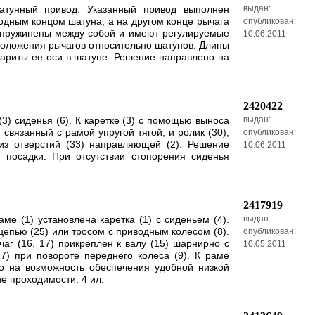
атунный привод. Указанный привод выполнен
выдан:
одным концом шатуна, а на другом конце рычага
опубликован:
одпружинены между собой и имеют регулируемые
10.06.2011
положения рычагов относительно шатунов. Длины
бариты ее оси в шатуне. Решение направлено на
2420422
3) сиденья (6). К каретке (3) с помощью выноса
выдан:
 связанный с рамой упругой тягой, и ролик (30),
опубликован:
из отверстий (33) направляющей (2). Решение
10.06.2011
посадки. При отсутствии стопорения сиденья
2417919
е (1) установлена каретка (1) с сиденьем (4).
выдан:
цепью (25) или тросом с приводным колесом (8).
опубликован:
чаг (16, 17) прикреплен к валу (15) шарнирно с
10.05.2011
7) при повороте переднего колеса (9). К раме
но на возможность обеспечения удобной низкой
е проходимости. 4 ил.