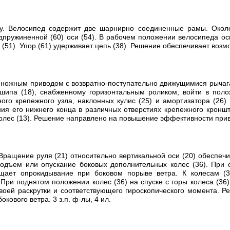
ку. Велосипед содержит две шарнирно соединенные рамы. Окол
пружиненной (60) оси (54). В рабочем положении велосипеда ось
е (51). Упор (61) удерживает цепь (38). Решение обеспечивает воз
 и ножным приводом с возвратно-поступательно движущимися рыча
ошипа (18), снабженному горизонтальным роликом, войти в пол
го крепежного узла, наклонных кулис (25) и амортизатора (26)
ия его нижнего конца в различных отверстиях крепежного кронш
лес (13). Решение направлено на повышение эффективности привод
Вращение руля (21) относительно вертикальной оси (20) обеспечи
 подъем или опускание боковых дополнительных колес (36). При 
ращает опрокидывание при боковом порыве ветра. К колесам (
При поднятом положении колес (36) на спуске с горы колеса (36
своей раскрутки и соответствующего гироскопического момента.
кового ветра. 3 з.п. ф-лы, 4 ил.