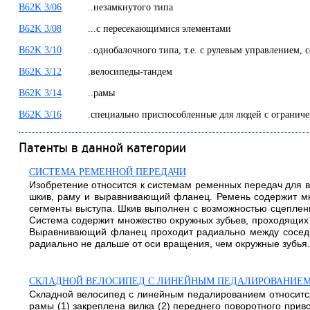
B62K 3/06
..незамкнутого типа
B62K 3/08
...с пересекающимися элементами
B62K 3/10
..однобалочного типа, т.е. с рулевым управлением
B62K 3/12
.велосипеды-тандем
B62K 3/14
..рамы
B62K 3/16
.специально приспособленные для людей с огран
Патенты в данной категории
СИСТЕМА РЕМЕННОЙ ПЕРЕДАЧИ
Изобретение относится к системам ременных передач для 
шкив, раму и выравнивающий фланец. Ремень содержит мн
сегменты выступа. Шкив выполнен с возможностью сцеплен
Система содержит множество окружных зубьев, проходящих
Выравнивающий фланец проходит радиально между соседн
радиально не дальше от оси вращения, чем окружные зубья. Т
СКЛАДНОЙ ВЕЛОСИПЕД С ЛИНЕЙНЫМ ПЕДАЛИРОВАНИЕ
Складной велосипед с линейным педалированием относится
рамы (1) закреплена вилка (2) переднего поворотного приво