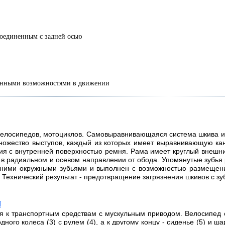
, соединенным с задней осью
иченными возможностями в движении
велосипедов, мотоциклов. Самовыравнивающаяся система шкива и
ожество выступов, каждый из которых имеет выравнивающую кан
ия с внутренней поверхностью ремня. Рама имеет круглый внешн
 в радиальном и осевом направлении от обода. Упомянутые зубь
ими окружными зубьями и выполнен с возможностью размещения
ехнический результат - предотвращение загрязнения шкивов с зубья
М
 к транспортным средствам с мускульным приводом. Велосипед со
дного колеса (3) с рулем (4), а к другому концу - сиденье (5) и