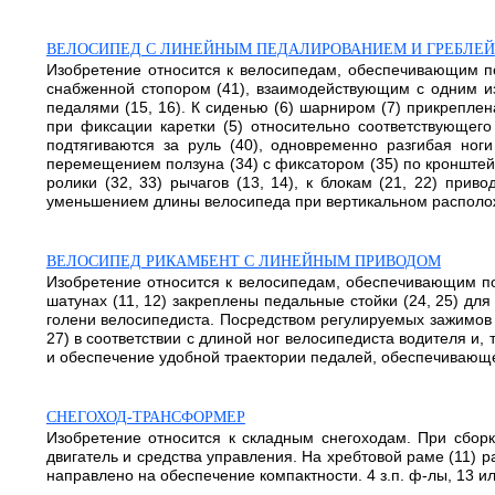
ВЕЛОСИПЕД С ЛИНЕЙНЫМ ПЕДАЛИРОВАНИЕМ И ГРЕБЛЕЙ
Изобретение относится к велосипедам, обеспечивающим пос
снабженной стопором (41), взаимодействующим с одним из 
педалями (15, 16). К сиденью (6) шарниром (7) прикреплен
при фиксации каретки (5) относительно соответствующего
подтягиваются за руль (40), одновременно разгибая ног
перемещением ползуна (34) с фиксатором (35) по кронштейну 
ролики (32, 33) рычагов (13, 14), к блокам (21, 22) пр
уменьшением длины велосипеда при вертикальном расположен
ВЕЛОСИПЕД РИКАМБЕНТ С ЛИНЕЙНЫМ ПРИВОДОМ
Изобретение относится к велосипедам, обеспечивающим пос
шатунах (11, 12) закреплены педальные стойки (24, 25) дл
голени велосипедиста. Посредством регулируемых зажимов (
27) в соответствии с длиной ног велосипедиста водителя и
и обеспечение удобной траектории педалей, обеспечивающей
СНЕГОХОД-ТРАНСФОРМЕР
Изобретение относится к складным снегоходам. При сборк
двигатель и средства управления. На хребтовой раме (11) р
направлено на обеспечение компактности. 4 з.п. ф-лы, 13 ил