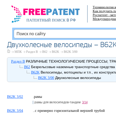
Терминология и
Как получить п
Роспатент - ме
Международная
В РФ
ПАТЕНТНЫЙ ПОИСК
Двухколесные велосипеды – B62K
МПК
Раздел B
B62
B62K
B62K 3/00
РАЗЛИЧНЫЕ ТЕХНОЛОГИЧЕСКИЕ ПРОЦЕССЫ; ТР
Раздел B
Безрельсовые наземные транспортные средства
B62
Велосипеды, мотоциклы и т.п., их конструк
B62K
Двухколесные велосипеды
B62K 3/00
B62K 3/02
.рамы
рамы для велосипедов-тандем
3/14
B62K 3/04
..с примерно горизонтальной верхней трубой