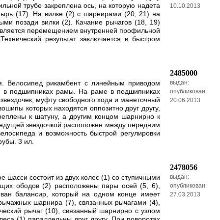
ильной трубе закреплена ось, на которую надета
10.10.2013
ырь (17). На вилке (2) с шарнирами (20, 21) на
ми позади вилки (2). Качание рычагов (18, 19)
ествляется перемещением внутренней профильной
Технический результат заключается в быстром
2485000
я. Велосипед рикамбент с линейным приводом
выдан:
ую в подшипниках рамы. На раме в подшипниках
опубликован:
 звездочек, муфту свободного хода и манеточный
20.06.2013
ошипы которых находятся оппозитно друг другу,
еплены к шатуну, а другим концом шарнирно к
 ведущей звездочкой расположен между передним
велосипеда и возможность быстрой регулировки
убы. 3 ил.
2478056
 шасси состоит из двух колес (1) со ступичными
выдан:
щих ободов (2) расположены пары осей (5, 6),
опубликован:
ован балансир, который на одном конце имеет
27.03.2013
хрычажных шарнира (7), связанных рычагами (4),
ческий рычаг (10), связанный шарнирно с узлом
еса (1) параллельны друг другу. При поворотах