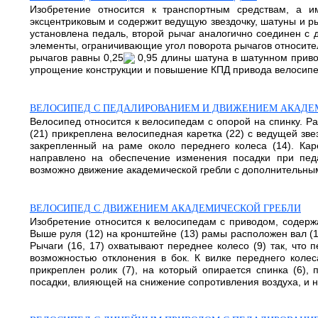
Изобретение относится к транспортным средствам, а 
эксцентриковым и содержит ведущую звездочку, шатуны и р
установлена педаль, второй рычаг аналогично соединен 
элементы, ограничивающие угол поворота рычагов относите
рычагов равны 0,25
0,95 длины шатуна в шатунном привод
упрощение конструкции и повышение КПД привода велосипеда
ВЕЛОСИПЕД С ПЕДАЛИРОВАНИЕМ И ДВИЖЕНИЕМ АКАДЕ
Велосипед относится к велосипедам с опорой на спинку. Ра
(21) прикреплена велосипедная каретка (22) с ведущей звез
закрепленный на раме около переднего колеса (14). Кар
направлено на обеспечение изменения посадки при педа
возможно движение академической гребли с дополнительным
ВЕЛОСИПЕД С ДВИЖЕНИЕМ АКАДЕМИЧЕСКОЙ ГРЕБЛИ
Изобретение относится к велосипедам с приводом, содержа
Выше руля (12) на кронштейне (13) рамы расположен вал (1
Рычаги (16, 17) охватывают переднее колесо (9) так, что 
возможностью отклонения в бок. К вилке переднего колес
прикреплен ролик (7), на который опирается спинка (6),
посадки, влияющей на снижение сопротивления воздуха, и н