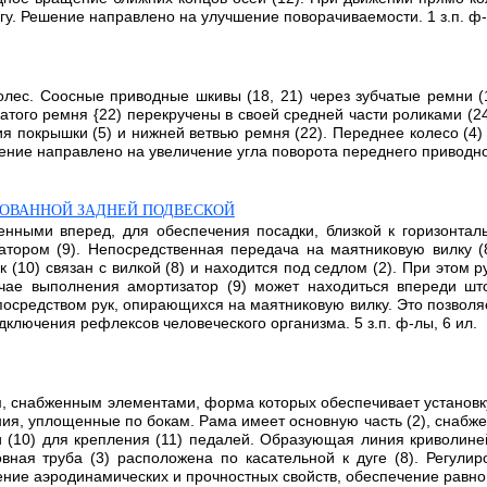
угу. Решение направлено на улучшение поворачиваемости. 1 з.п. ф-
лес. Соосные приводные шкивы (18, 21) через зубчатые ремни (
чатого ремня {22) перекручены в своей средней части роликами (24
ия покрышки (5) и нижней ветвью ремня (22). Переднее колесо (4)
ние направлено на увеличение угла поворота переднего приводного
РОВАННОЙ ЗАДНЕЙ ПОДВЕСКОЙ
нными вперед, для обеспечения посадки, близкой к горизонтальн
тором (9). Непосредственная передача на маятниковую вилку (8
 (10) связан с вилкой (8) и находится под седлом (2). При этом р
лучае выполнения амортизатор (9) может находиться впереди ш
средством рук, опирающихся на маятниковую вилку. Это позволяе
дключения рефлексов человеческого организма. 5 з.п. ф-лы, 6 ил.
, снабженным элементами, форма которых обеспечивает установку
ия, уплощенные по бокам. Рама имеет основную часть (2), снабже
и (10) для крепления (11) педалей. Образующая линия криволине
овная труба (3) расположена по касательной к дуге (8). Регули
ие аэродинамических и прочностных свойств, обеспечение равном