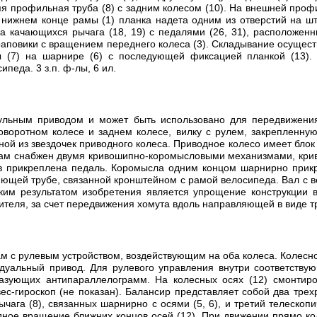
я профильная труба (8) с задним колесом (10). На внешней проф
 нижнем конце рамы (1) планка надета одним из отверстий на шт
а качающихся рычага (18, 19) с педалями (26, 31), расположенны
з храповики с вращением переднего колеса (3). Складывание осущ
 (7) на шарнире (6) с последующей фиксацией планкой (13). 
педа. 3 з.п. ф-лы, 6 ил.
кульным приводом и может быть использовано для передвижени
оворотном колесе и заднем колесе, вилку с рулем, закрепленн
ной из звездочек приводного колеса. Приводное колесо имеет блок
кам снабжен двумя кривошипно-коромысловыми механизмами, крив
 прикреплена педаль. Коромысла одним концом шарнирно прикр
ляющей трубе, связанной кронштейном с рамой велосипеда. Вал с
ким результатом изобретения является упрощение конструкции 
ителя, за счет передвижения хомута вдоль направляющей в виде тр
 с рулевым устройством, воздействующим на оба колеса. Колесное
идуальный привод. Для рулевого управления внутри соответствую
разующих антипараллелограмм. На колесных осях (12) смонтир
вес-гироскоп (не показан). Балансир представляет собой два тре
ага (8), связанных шарнирно с осями (5, 6), и третий телескопи
дное вращение ближних концов осей (12). При движении прямо кол