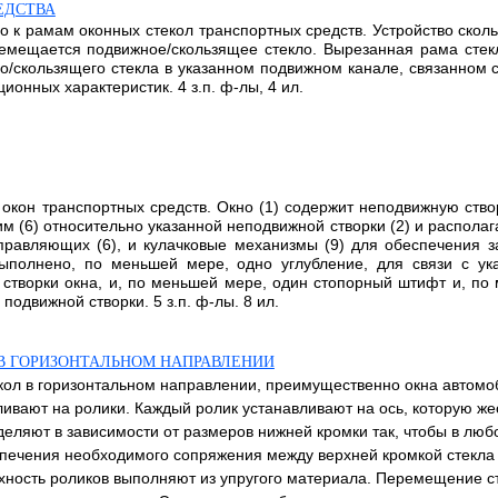
ЕДСТВА
 к рамам оконных стекол транспортных средств. Устройство скол
емещается подвижное/скользящее стекло. Вырезанная рама стек
/скользящего стекла в указанном подвижном канале, связанном 
онных характеристик. 4 з.п. ф-лы, 4 ил.
 окон транспортных средств. Окно (1) содержит неподвижную ств
 (6) относительно указанной неподвижной створки (2) и располага
правляющих (6), и кулачковые механизмы (9) для обеспечения з
ыполнено, по меньшей мере, одно углубление, для связи с ук
ворки окна, и, по меньшей мере, один стопорный штифт и, по 
движной створки. 5 з.п. ф-лы. 8 ил.
В ГОРИЗОНТАЛЬНОМ НАПРАВЛЕНИИ
кол в горизонтальном направлении, преимущественно окна автомо
ивают на ролики. Каждый ролик устанавливают на ось, которую жес
еляют в зависимости от размеров нижней кромки так, чтобы в люб
еспечения необходимого сопряжения между верхней кромкой стекл
ность роликов выполняют из упругого материала. Перемещение ст