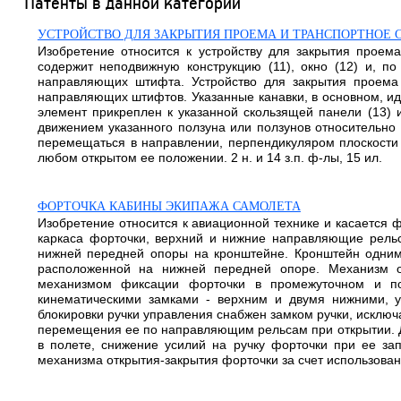
Патенты в данной категории
УСТРОЙСТВО ДЛЯ ЗАКРЫТИЯ ПРОЕМА И ТРАНСПОРТНОЕ 
Изобретение относится к устройству для закрытия проема,
содержит неподвижную конструкцию (11), окно (12) и, 
направляющих штифта. Устройство для закрытия проема
направляющих штифтов. Указанные канавки, в основном, и
элемент прикреплен к указанной скользящей панели (13) 
движением указанного ползуна или ползунов относительно 
перемещаться в направлении, перпендикуляром плоскости 
любом открытом ее положении. 2 н. и 14 з.п. ф-лы, 15 ил.
ФОРТОЧКА КАБИНЫ ЭКИПАЖА САМОЛЕТА
Изобретение относится к авиационной технике и касается 
каркаса форточки, верхний и нижние направляющие рельс
нижней передней опоры на кронштейне. Кронштейн одним 
расположенной на нижней передней опоре. Механизм о
механизмом фиксации форточки в промежуточном и по
кинематическими замками - верхним и двумя нижними, у
блокировки ручки управления снабжен замком ручки, исклю
перемещения ее по направляющим рельсам при открытии. Д
в полете, снижение усилий на ручку форточки при ее за
механизма открытия-закрытия форточки за счет использован