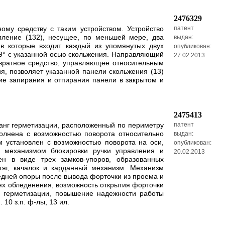
2476329
ному средству с таким устройством. Устройство
патент
мление (132), несущее, по меньшей мере, два
выдан:
в которые входит каждый из упомянутых двух
опубликован:
9° с указанной осью скольжения. Направляющий
27.02.2013
звратное средство, управляющее относительным
я, позволяет указанной панели скольжения (13)
ие запирания и отпирания панели в закрытом и
2475413
ланг герметизации, расположенный по периметру
патент
олнена с возможностью поворота относительно
выдан:
 установлен с возможностью поворота на оси,
опубликован:
 механизмом блокировки ручки управления и
20.02.2013
н в виде трех замков-упоров, образованных
яг, качалок и карданный механизм. Механизм
едней опоры после вывода форточки из проема и
х обледенения, возможность открытия форточки
а герметизации, повышение надежности работы
10 з.п. ф-лы, 13 ил.