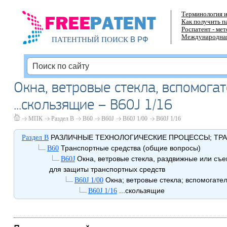
Терминология и
Как получить п
Роспатент - ме
Международная
В РФ
ПАТЕНТНЫЙ ПОИСК
Окна, ветровые стекла, вспомога
...скользящие – B60J 1/16
МПК
Раздел B
B60
B60J
B60J 1/00
B60J 1/16
РАЗЛИЧНЫЕ ТЕХНОЛОГИЧЕСКИЕ ПРОЦЕССЫ; ТР
Раздел B
Транспортные средства (общие вопросы)
B60
Окна, ветровые стекла, раздвижные или съ
B60J
для защиты транспортных средств
Окна; ветровые стекла; вспомогате
B60J 1/00
...скользящие
B60J 1/16