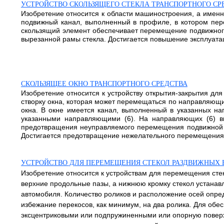
УСТРОЙСТВО СКОЛЬЗЯЩЕГО СТЕКЛА ТРАНСПОРТНОГО СР
Изобретение относится к области машиностроения, а именно
подвижный канал, выполненный в профиле, в котором пер
скользящий элемент обеспечивает перемещение подвижного
вырезанной рамы стекла. Достигается повышение эксплуатаци
СКОЛЬЗЯЩЕЕ ОКНО ТРАНСПОРТНОГО СРЕДСТВА
Изобретение относится к устройству открытия-закрытия для
створку окна, которая может перемещаться по направляющим
окна. В окне имеется канал, выполненный в указанных на
указанными направляющими (6). На направляющих (6) в
предотвращения неуправляемого перемещения подвижной ст
Достигается предотвращение нежелательного перемещения по
УСТРОЙСТВО ДЛЯ ПЕРЕМЕЩЕНИЯ СТЕКОЛ РАЗДВИЖНЫХ 
Изобретение относится к устройствам для перемещения сте
верхние продольные пазы, а нижнюю кромку стекол устанавл
автомобиля. Количество роликов и расположение осей опред
избежание перекосов, как минимум, на два ролика. Для об
эксцентриковыми или подпружиненными или опорную поверх