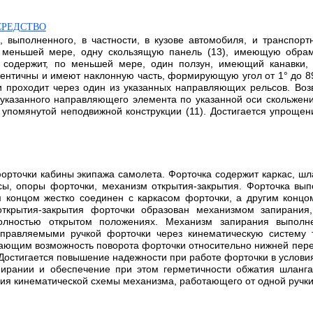
СРЕДСТВО
 выполненного, в частности, в кузове автомобиля, и транспорт
по меньшей мере, одну скользящую панель (13), имеющую обра
 содержит, по меньшей мере, один ползун, имеющий канавки, 
дентичны и имеют наклонную часть, формирующую угол от 1° до 8
и проходит через один из указанных направляющих рельсов. Во
указанного направляющего элемента по указанной оси скольжени
упомянутой неподвижной конструкции (11). Достигается упрощен
форточки кабины экипажа самолета. Форточка содержит каркас, ш
ы, опоры форточки, механизм открытия-закрытия. Форточка вып
концом жестко соединен с каркасом форточки, а другим концом
ткрытия-закрытия форточки образован механизмом запирания,
лностью открытом положениях. Механизм запирания выполне
правляемыми ручкой форточки через кинематическую систему т
чающим возможность поворота форточки относительно нижней пер
остигается повышение надежности при работе форточки в условия
пирании и обеспечение при этом герметичности обжатия шланг
ия кинематической схемы механизма, работающего от одной ручки. 