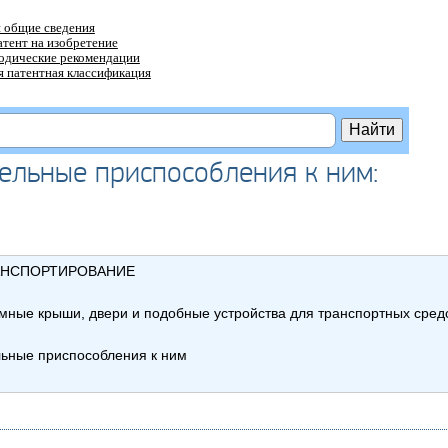
 общие сведения
атент на изобретение
тодические рекомендации
 патентная классификация
тельные приспособления к ним:
АНСПОРТИРОВАНИЕ
емные крыши, двери и подобные устройства для транспортных сре
льные приспособления к ним