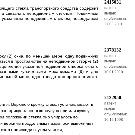
2415031
ьзящего стекла транспортного средства содержит
патент
ла связана с неподвижным стеклом. Подвижный
выдан:
с указанным неподвижным стеклом, посредством
опубликован:
27.03.2011
2378132
орку (2) окна, по меньшей мере, одну подвижную
патент
ться в пространстве на неподвижной створке (2)
выдан:
ацепления указанной подвижной створки окна с
опубликован:
азанными кулачковыми механизмами (9) и для
10.01.2010
меньшей мере, одно гнездо стопорного штифта.
2122950
патент
биля. Верхнюю кромку стекол устанавливают в
выдан:
тко прикрепляют к корпусу двери или кузову
опубликован:
ом положении стекла оно упиралось во
10.12.1998
а и верхним продольным пазом, оси выполняют
екол происходит путем усилия,