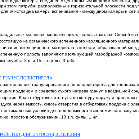
енный в дне камеры, соединен с центральным каналом мешалки, др
ри этом патрубки расположены в горизонтальной плоскости под у
 для очистки дна камеры вспенивания - между дном камеры и сетча
олодильных машинах, морозильниках, паровых котлах. Способ изг
 состоящую из органического вспененного изоляционного материа
енивание изоляционного материала в полости, образованной между
 вспененную полость заполняют изолирующей газообразной компо
 службы. 3 с. и 15 з.п.ф-лы, 3 табл.
Я ГРАНУЛ ПОЛИСТИРОЛА
 изготовлению гранулированного пенополистирола для теплоизоляц
ющим поддоном и средство сухого нагрева гранул в воздушной ср
рстия. Края отбуртовок отогнуты по контуру наружу и прилегают 
духа через емкость, сквозь отверстия в отбуртовках поддона с э
ает оптимальные условия для непрерывного и экономичного вспучив
чно, просто в обслуживании. 10 з.п. ф-лы, 1 ил.
ТРОЙСТВО ДЛЯ ЕГО ОСУЩЕСТВЛЕНИЯ