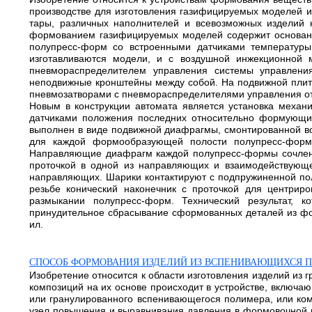
производстве для изготовления газифицируемых моделей и
тары, различных наполнителей и всевозможных изделий 
формованием газифицируемых моделей содержит основание
полупресс-форм со встроенными датчиками температуры
изготавливаются модели, и с воздушной инжекционной
пневмораспределителем управления системы управлен
неподвижные кронштейны между собой. На подвижной плит
пневмозатворами с пневмораспределителями управления от
Новым в конструкции автомата является установка меха
датчиками положения последних относительно формующи
выполнен в виде подвижной диафрагмы, смонтированной в
для каждой формообразующей полости полупресс-форм
Направляющие диафрагм каждой полупресс-формы сочленен
проточкой в одной из направляющих и взаимодействующ
направляющих. Шарики контактируют с подпружиненной поло
резьбе конический наконечник с проточкой для центрир
размыкании полупресс-форм. Технический результат, к
принудительное сбрасывание сформованных деталей из фо
ил.
СПОСОБ ФОРМОВАНИЯ ИЗДЕЛИЙ ИЗ ВСПЕНИВАЮЩИХСЯ П
Изобретение относится к области изготовления изделий из
композиций на их основе происходит в устройстве, включа
или гранулированного вспенивающегося полимера, или ком
узел повышения и выравнивания давления в формовочной к