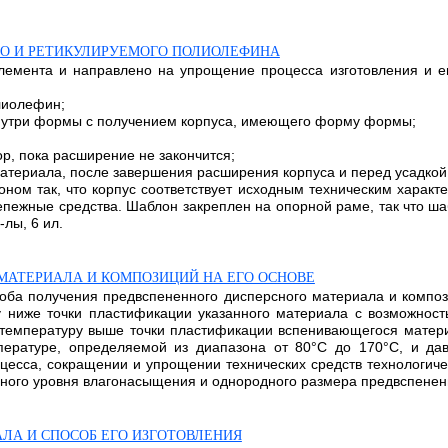
ГО И РЕТИКУЛИРУЕМОГО ПОЛИОЛЕФИНА
элемента и направлено на упрощение процесса изготовления и е
лиолефин;
нутри формы с получением корпуса, имеющего форму формы;
р, пока расширение не закончится;
материала, после завершения расширения корпуса и перед усадкой
оном так, что корпус соответствует исходным техническим харак
епежные средства. Шаблон закреплен на опорной раме, так что ш
лы, 6 ил.
МАТЕРИАЛА И КОМПОЗИЦИЙ НА ЕГО ОСНОВЕ
соба получения предвспененного дисперсного материала и композ
 ниже точки пластификации указанного материала с возможнос
емпературу выше точки пластификации вспенивающегося матери
пературе, определяемой из диапазона от 80°С до 170°С, и дав
оцесса, сокращении и упрощении технических средств технологиче
ого уровня влагонасыщения и однородного размера предвспененно
ЛА И СПОСОБ ЕГО ИЗГОТОВЛЕНИЯ