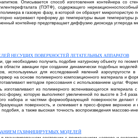
апитков. Описывается способ изготовления контейнера со сте
илентерефталата (ПЭТФ), содержащего нереакционноспособны
 полимера в газовую фазу, в которой он образует микропористую
вторно нагревают преформу до температуры выше температуры р
ченный контейнер предотвращает диффузию диоксида углерода м
ЕЛЕЙ НЕСУЩИХ ПОВЕРХНОСТЕЙ ЛЕТАТЕЛЬНЫХ АППАРАТОВ
ки, где необходимо получить подобие натурному объекту по геом
 в области авиации при создании динамически подобных моделей 
тов, используемых для исследований явлений аэроупругости в
 нервюр на основе полимерного композиционного материала и ф
готавливают методом прессования с использованием цулаг. Форм
ть изготавливают из полимерного вспенивающегося материала с
ресс-форму, которую выполняют увеличенной по высоте в 3-4 раз
вого набора и частями формообразующей поверхности делают г
бразующая поверхность, и склеивают в пресс-форме верхнюю и 
 подобия, а также высокая точность воспроизведения массово-ин
ВАНИЕМ ГАЗИФИЦИРУЕМЫХ МОДЕЛЕЙ
 в гранулированном состоянии с применением нагрева и охлажд