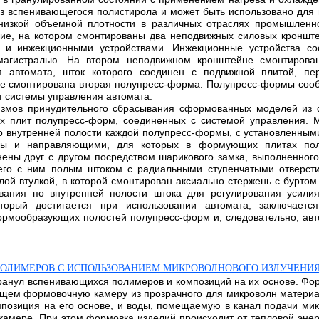
з вспенивающегося полистирола и может быть использовано для и
низкой объемной плотности в различных отраслях промышленно
, на котором смонтированы два неподвижных силовых кронштей
 и инжекционными устройствами. Инжекционные устройства со
 магистралью. На втором неподвижном кронштейне смонтирова
ия автомата, шток которого соединен с подвижной плитой,
е смонтирована вторая полупресс-форма. Полупресс-формы сооб
 системы управления автомата.
низмов принудительного сбрасывания сформованных моделей из
х плит полупресс-форм, соединенных с системой управления.
о внутренней полости каждой полупресс-формы, с установленны
ы и направляющими, для которых в формующих плитах полу
ы друг с другом посредством шарикового замка, выполненного 
его с ним полым штоком с радиальными ступенчатыми отверсти
й втулкой, в которой смонтирован аксиально стержень с буртом
ования по внутренней полости штока для регулирования усили
оторый достигается при использовании автомата, заключаетс
рмообразующих полостей полупресс-форм и, следовательно, авт
ОЛИМЕРОВ С ИСПОЛЬЗОВАНИЕМ МИКРОВОЛНОВОГО ИЗЛУЧЕНИ
 гранул вспенивающихся полимеров и композиций на их основе. Ф
ющем формовочную камеру из прозрачного для микроволн материа
позиция на его основе, и воды, помещаемую в канал подачи микр
амере. При этом формовка изделий происходит от тепловой энерг