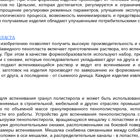
сов по Цельсию, которая достигается, регулируется и ограничи
 упрощение регулировки режимных параметров, улучшение эксплу
огического процесса, возможность минимизировать и предотвращ
 получаемые изделия обладают улучшенными потребительскими сво
ПЛАСТА
изобретению позволяет получить высокую производительность и о
бамидного пенопласта включает приготовление раствора, его всп
ку. При этом в качестве формообразователя используют набор, 
 с окнами, которые последовательно укладывают друг на друга и
одают вспенивающийся раствор и ведут его вспенивание и о
х заготовок на изделия производят по завершению их формован
 друга, а последнюю - от съемного днища. Каждое изделие извлек
для вспенивания гранул полистирола и может быть использовано
еняемых в строительной, мебельной и других отраслях промышл
о по объемной массе гранулированного пенополистирола, испол
сти его работы. Устройство для вспенивания пенополистирола 
выгрузки пенополистирола, вращающуюся мещалку с лопастями и 
вумя дополнительными окнами, расположенными на боковой повер
дна камеры вспенивания. Мешалка снабжена связанными между соб
положен в оси мешалки, а распределительные каналы - в лопастя