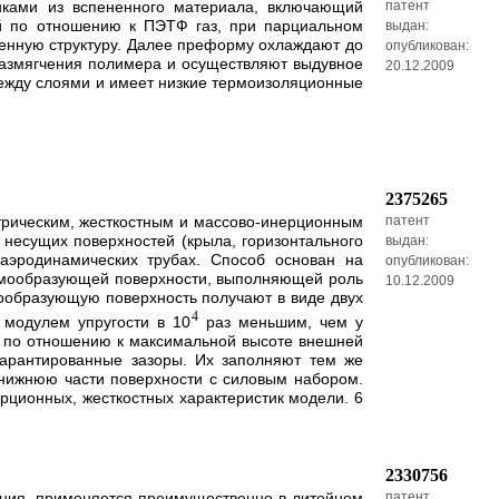
нками из вспененного материала, включающий
патент
й по отношению к ПЭТФ газ, при парциальном
выдан:
 пенную структуру. Далее преформу охлаждают до
опубликован:
азмягчения полимера и осуществляют выдувное
20.12.2009
ежду слоями и имеет низкие термоизоляционные
2375265
етрическим, жесткостным и массово-инерционным
патент
несущих поверхностей (крыла, горизонтального
выдан:
 аэродинамических трубах. Способ основан на
опубликован:
ормообразующей поверхности, выполняющей роль
10.12.2009
ообразующую поверхность получают в виде двух
4
 модулем упругости в 10
раз меньшим, чем у
а по отношению к максимальной высоте внешней
арантированные зазоры. Их заполняют тем же
нижнюю части поверхности с силовым набором.
ерционных, жесткостных характеристик модели. 6
2330756
ения, применяется преимущественно в литейном
патент