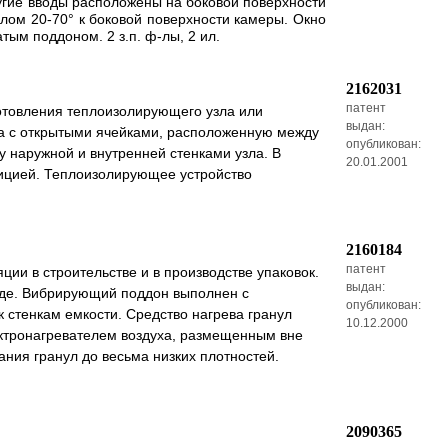
угие вводы расположены на боковой поверхности
глом 20-70° к боковой поверхности камеры. Окно
тым поддоном. 2 з.п. ф-лы, 2 ил.
2162031
патент
отовления теплоизолирующего узла или
выдан:
ла с открытыми ячейками, расположенную между
опубликован:
 наружной и внутренней стенками узла. В
20.01.2001
зицией. Теплоизолирующее устройство
2160184
патент
ии в строительстве и в производстве упаковок.
выдан:
еде. Вибрирующий поддон выполнен с
опубликован:
к стенкам емкости. Средство нагрева гранул
10.12.2000
лектронагревателем воздуха, размещенным вне
ания гранул до весьма низких плотностей.
2090365