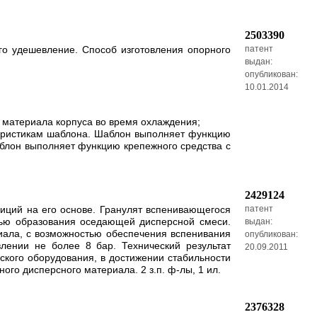
2503390
го удешевление. Способ изготовления опорного
патент
выдан:
опубликован:
10.01.2014
 материала корпуса во время охлаждения;
теристикам шаблона. Шаблон выполняет функцию
аблон выполняет функцию крепежного средства с
2429124
иций на его основе. Гранулят вспенивающегося
патент
тью образования оседающей дисперсной смеси.
выдан:
ала, с возможностью обеспечения вспенивания
опубликован:
лении не более 8 бар. Технический результат
20.09.2011
ского оборудования, в достижении стабильности
го дисперсного материала. 2 з.п. ф-лы, 1 ил.
2376328