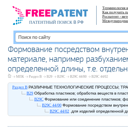
Терминология и
Как получить п
Роспатент - ме
Международная
В РФ
ПАТЕНТНЫЙ ПОИСК
Формование посредством внутрен
материале, например разбуханием
определенной длины, т.е. отдель
МПК
Раздел B
B29
B29C
B29C 44/00
B29C 44/02
РАЗЛИЧНЫЕ ТЕХНОЛОГИЧЕСКИЕ ПРОЦЕССЫ; ТР
Раздел B
Обработка пластиков; обработка веществ в плас
B29
Формование или соединение пластиков; фо
B29C
Формование посредством внутренн
B29C 44/00
.для изделий определенной дл
B29C 44/02