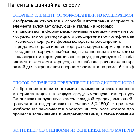
Патенты в данной категории
ОПОРНЫЙ ЭЛЕМЕНТ, ОТФОРМОВАННЫЙ ИЗ РАСШИРЯЕМО
Изобретение относится к способу изготовления опорного 
элемента включает следующие этапы, на которых:
- впрыскивают в форму расширяемый и ретикулируемый по
- осуществляют ретикуляцию и расширение полиолефина в
- извлекают корпус из формы вследствие расширения;
- продолжают расширение корпуса снаружи формы до тех по
- соединяют корпус с шаблоном, выполненным из жесткого 
- охлаждают и термоусаживают корпус, регулируемый шабл
элемента жесткости корпуса, а на шаблоне расположены кр
рамой для закрепления опорного элемента на раме. 6 з.п. ф-
СПОСОБ ПОЛУЧЕНИЯ ПРЕДВСПЕНЕННОГО ДИСПЕРСНОГО 
Изобретение относится к химии полимеров и касается спо
материала подают в жидкую среду, имеющую температуру
Смешивают полученную смесь с жидкой средой, имеющей т
гранулята и выдерживают в течение 3,0-150,0 с при тем
изобретения заключается в ускорении технологического пр
процесса вспенивания и импрегнирования, а также повышенн
КОНТЕЙНЕР СО СТЕНКАМИ ИЗ ВСПЕНИВАЕМОГО МАТЕРИА