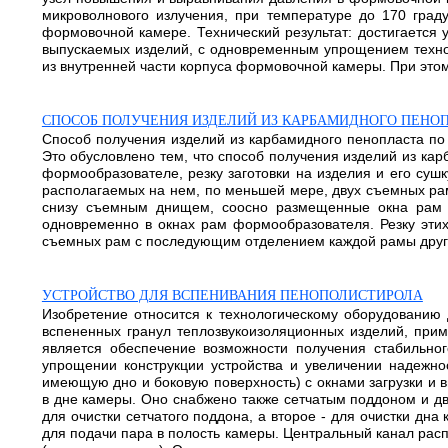
микроволнового излучения, при температуре до 170 граду
формовочной камере. Технический результат: достигается
выпускаемых изделий, с одновременным упрощением технол
из внутренней части корпуса формовочной камеры. При этом
СПОСОБ ПОЛУЧЕНИЯ ИЗДЕЛИЙ ИЗ КАРБАМИДНОГО ПЕНО
Способ получения изделий из карбамидного пенопласта по 
Это обусловлено тем, что способ получения изделий из кар
формообразователе, резку заготовки на изделия и его суш
располагаемых на нем, по меньшей мере, двух съемных рам
снизу съемным днищем, соосно размещенные окна рам п
одновременно в окнах рам формообразователя. Резку эти
съемных рам с последующим отделением каждой рамы друг от
УСТРОЙСТВО ДЛЯ ВСПЕНИВАНИЯ ПЕНОПОЛИСТИРОЛА
Изобретение относится к технологическому оборудованию 
вспененных гранул теплозвукоизоляционных изделий, прим
является обеспечение возможности получения стабильног
упрощении конструкции устройства и увеличении надежно
имеющую дно и боковую поверхность) с окнами загрузки и 
в дне камеры. Оно снабжено также сетчатым поддоном и д
для очистки сетчатого поддона, а второе - для очистки 
для подачи пара в полость камеры. Центральный канал рас