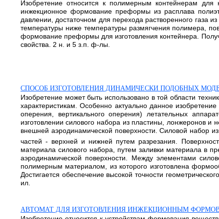
Изобретение относится к полимерным контейнерам для н
инжекционное формование преформы из расплава полиэт
давлении, достаточном для перехода растворенного газа из
температуры ниже температуры размягчения полимера, по
формование преформы для изготовления контейнера. Полу
свойства. 2 н. и 5 з.п. ф-лы.
СПОСОБ ИЗГОТОВЛЕНИЯ ДИНАМИЧЕСКИ ПОДОБНЫХ МОД
Изобретение может быть использовано в той области техни
характеристикам. Особенно актуально данное изобретение
оперения, вертикального оперения) летательных аппара
изготовлении силового набора из пластины, лонжеронов и
внешней аэродинамической поверхности. Силовой набор из
частей - верхней и нижней путем разрезания. Поверхнос
материала силового набора, путем заливки материала в п
аэродинамической поверхности. Между элементами сило
полимерным материалом, из которого изготовлена формоо
Достигается обеспечение высокой точности геометрического
ил.
АВТОМАТ ДЛЯ ИЗГОТОВЛЕНИЯ ИНЖЕКЦИОННЫМ ФОРМО
Изобретение относится к устройствам формования веществ