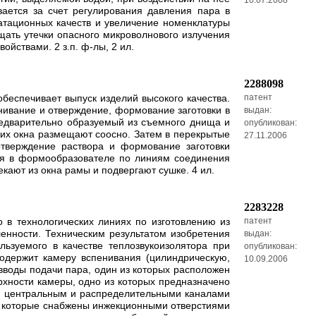
10.07.2008
вается за счет регулирования давления пара в
атационных качеств и увеличение номенклатуры
ать утечки опасного микроволнового излучения
йствами. 2 з.п. ф-лы, 2 ил.
2288098
беспечивает выпуск изделий высокого качества.
патент
енивание и отверждение, формование заготовки в
выдан:
предварительно образуемый из съемного днища и
опубликован:
 их окна размещают соосно. Затем в перекрытые
27.11.2006
тверждение раствора и формование заготовки
ия в формообразователе по линиям соединения
ают из окна рамы и подвергают сушке. 4 ил.
2283228
 в технологических линиях по изготовлению из
патент
енности. Техническим результатом изобретения
выдан:
ьзуемого в качестве теплозвукоизолятора при
опубликован:
содержит камеру вспенивания (цилиндрическую,
10.09.2006
вводы подачи пара, один из которых расположен
хности камеры, одно из которых предназначено
ой центральным и распределительными каналами
х, которые снабжены инжекционными отверстиями