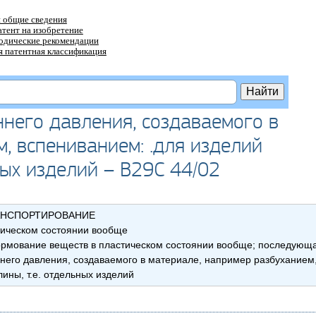
 общие сведения
атент на изобретение
тодические рекомендации
 патентная классификация
него давления, создаваемого в
, вспениванием: .для изделий
ных изделий – B29C 44/02
АНСПОРТИРОВАНИЕ
тическом состоянии вообще
рмование веществ в пластическом состоянии вообще; последующ
его давления, создаваемого в материале, например разбуханием
ины, т.е. отдельных изделий