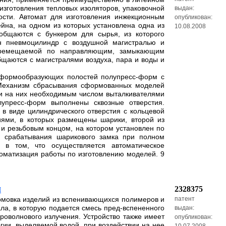
зготовления тепловых изоляторов, упаковочной
выдан:
сти. Автомат для изготовления инжекционным
опубликован:
на, на одном из которых установлена одна из
10.08.2008
общаются с бункером для сырья, из которого
н пневмоцилиндр с воздушной магистралью и
 перемещаемой по направляющим, замыкающим
щаются с магистралями воздуха, пара и воды и
 формообразующих полостей полупресс-форм с
 Механизм сбрасывания сформованных моделей
ми на них необходимым числом выталкивателями
пресс-форм выполнены сквозные отверстия.
в виде цилиндрического отверстия с кольцевой
ями, в которых размещены шарики, второй из
 и резьбовым концом, на котором установлен по
я срабатывания шарикового замка при полном
я в том, что осуществляется автоматическое
оматизация работы по изготовлению моделей. 9
2328375
Я
ормовка изделий из вспенивающихся полимеров и
патент
ла, в которую подается смесь пред-вспененного
выдан:
оволнового излучения. Устройство также имеет
опубликован:
ии, выделяемой водой, при воздействии на нее