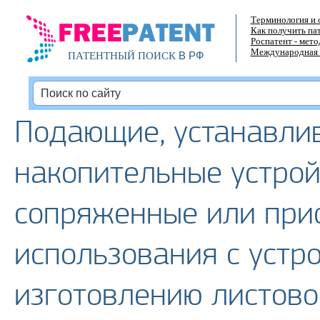
Терминология и 
Как получить па
Роспатент - мет
Международная 
В РФ
ПАТЕНТНЫЙ ПОИСК
Подающие, устанавли
накопительные устрой
сопряженные или при
использования с устр
изготовлению листово