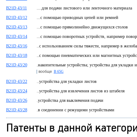
B21D 43/11
....для подачи листового или ленточного материала
B21D 43/12
...с помощью приводных цепей или ремней
B21D 43/13
...с помощью прямолинейно движущихся столов
B21D 43/14
...с помощью поворотных устройств, например пов
B21D 43/16
..с использованием силы тяжести, например в жел
B21D 43/18
..с помощью пневматических или магнитных устро
B21D 43/20
.накопительные устройства; устройства для укладки 
вообще
B 65G
B21D 43/22
..устройства для укладки листов
B21D 43/24
..устройства для извлечения листов из штабеля
B21D 43/26
.устройства для выключения подачи
B21D 43/28
.в соединении с режущими устройствами
Патенты в данной категор