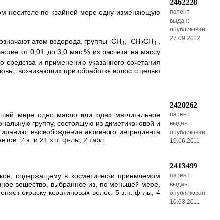
2462228
ском носителе по крайней мере одну изменяющую
патент
выдан:
опубликован:
27.09.2012
 означают атом водорода, группы -СН
, -СН
СН
,
3
2
3
естве от 0,01 до 3,0 мас.% из расчета на массу
го средства и применению указанного сочетания
овы, возникающих при обработке волос с целью
2420262
ньшей мере одно масло или одно мягчительное
патент
ональную группу, состоящую из диметиконовой и
выдан:
стиранию, высвобождение активного ингредиента
опубликован:
в. 2 н. и 21 з.п. ф-лы, 2 табл.
10.06.2011
2413499
локон, содержащему в косметически приемлемом
патент
вное вещество, выбранное из, по меньшей мере,
выдан:
яет окраску кератиновых волос. 5 з.п. ф-лы, 4
опубликован:
10.03.2011