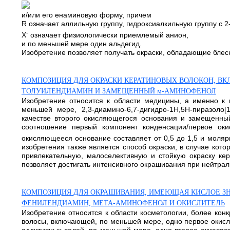
и/или его енаминовую форму, причем
R означает аллильную группу, гидроксиалкильную группу с 
-
X
означает физиологически приемлемый анион,
и по меньшей мере один альдегид.
Изобретение позволяет получать окраски, обладающие блеско
КОМПОЗИЦИЯ ДЛЯ ОКРАСКИ КЕРАТИНОВЫХ ВОЛОКОН, ВКЛЮ
ТОЛУИЛЕНДИАМИН И ЗАМЕЩЕННЫЙ м-АМИНОФЕНОЛ
Изобретение относится к области медицины, а именно к 
меньшей мере, 2,3-диамино-6,7-дигидро-1Н,5Н-пиразоло[
качестве второго окисляющегося основания и замещенны
соотношение первый компонент конденсации/первое ок
окисляющееся основание составляет от 0,5 до 1,5 и моля
изобретения также является способ окраски, в случае кот
привлекательную, малоселективную и стойкую окраску ке
позволяет достигать интенсивного окрашивания при нейтральн
КОМПОЗИЦИЯ ДЛЯ ОКРАШИВАНИЯ, ИМЕЮЩАЯ КИСЛОЕ ЗНАЧЕН
ФЕНИЛЕНДИАМИН, МЕТА-АМИНОФЕНОЛ И ОКИСЛИТЕЛЬ
Изобретение относится к области косметологии, более конк
волосы, включающей, по меньшей мере, одно первое окисля