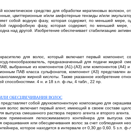
ой косметическое средство для обработки кератиновых волокон, о
онные, цвиттерионные и/или амфотерные тензиды и/или эмульгато
ляет собой водную фазу, которая содержит, по меньшей мере, о
обой гидрофобную фазу, которая содержит, по меньшей мере, 
одна над другой. Изобретение обеспечивает стабилизацию активны
красителю для волос, который включает первый компонент, со
суд-пенообразователь, предназначенный для подачи жидкой сме
В, выбранные из компонентов (A1)-(A3) или компонентов (А4) и 
нионным ПАВ класса сульфонатов, компонент (A3) представлен 
каноламидом жирной кислоты. Также указанное изобретение относ
пособностями. 4 н. и 18 з.п. ф-лы, 4 табл., 22 пр.
ИЛИ ОБЕСЦВЕЧИВАНИЯ ВОЛОС
ти представляет собой двухкомпонентную композицию для окрашив
ия волос включает первый агент, имеющий в своем составе щело
я выпуска смешанного раствора первого агента и второго агента
твом применения легкосжимаемого контейнера для выпуска сме
для окрашивания или обесцвечивания волос за счет соблюдения 
ейнера, которое находится в интервале от 0,30 до 0,60. 5 з.п. ф-лы