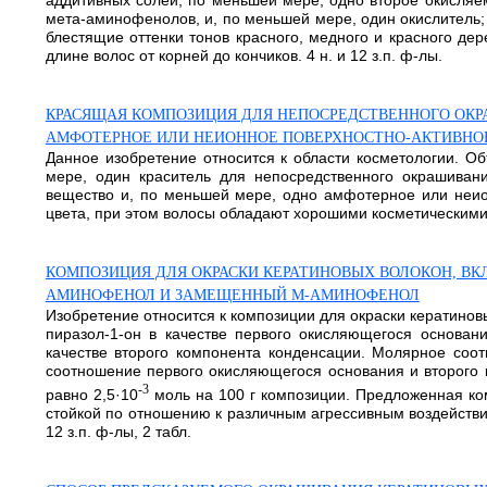
аддитивных солей, по меньшей мере, одно второе окисляе
мета-аминофенолов, и, по меньшей мере, один окислитель;
блестящие оттенки тонов красного, медного и красного д
длине волос от корней до кончиков. 4 н. и 12 з.п. ф-лы.
КРАСЯЩАЯ КОМПОЗИЦИЯ ДЛЯ НЕПОСРЕДСТВЕННОГО ОК
АМФОТЕРНОЕ ИЛИ НЕИОННОЕ ПОВЕРХНОСТНО-АКТИВНОЕ
Данное изобретение относится к области косметологии. О
мере, один краситель для непосредственного окрашиван
вещество и, по меньшей мере, одно амфотерное или неио
цвета, при этом волосы обладают хорошими косметическими с
КОМПОЗИЦИЯ ДЛЯ ОКРАСКИ КЕРАТИНОВЫХ ВОЛОКОН, ВКЛЮЧ
АМИНОФЕНОЛ И ЗАМЕЩЕННЫЙ М-АМИНОФЕНОЛ
Изобретение относится к композиции для окраски кератинов
пиразол-1-он в качестве первого окисляющегося основан
качестве второго компонента конденсации. Молярное соо
соотношение первого окисляющегося основания и второго 
-3
равно 2,5·10
моль на 100 г композиции. Предложенная ком
стойкой по отношению к различным агрессивным воздействия
12 з.п. ф-лы, 2 табл.