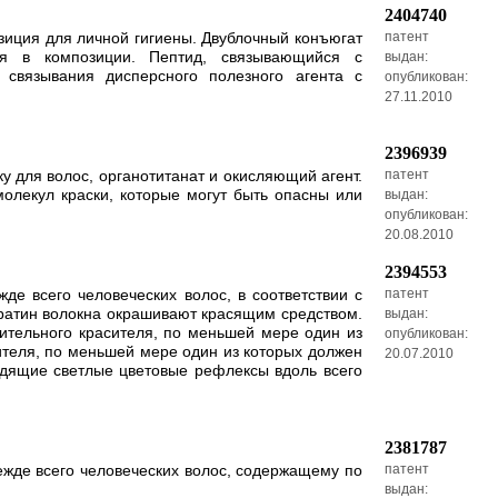
2404740
зиция для личной гигиены. Двублочный конъюгат
патент
я в композиции. Пептид, связывающийся с
выдан:
связывания дисперсного полезного агента с
опубликован:
27.11.2010
2396939
у для волос, органотитанат и окисляющий агент.
патент
олекул краски, которые могут быть опасны или
выдан:
опубликован:
20.08.2010
2394553
де всего человеческих волос, в соответствии с
патент
ратин волокна окрашивают красящим средством.
выдан:
ительного красителя, по меньшей мере один из
опубликован:
ителя, по меньшей мере один из которых должен
20.07.2010
дящие светлые цветовые рефлексы вдоль всего
2381787
ежде всего человеческих волос, содержащему по
патент
выдан: