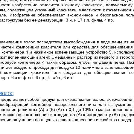
ности изобретение относится к синему красителю, получаемому
иям, содержащим указанный краситель, в частности к косметичес
ле. Изобретение обеспечивает экономичное и безопасное полу
руктуры без ее денатурации. 3 н. и 17 з.п. ф-лы, 4 пр.
цвечивания волос посредством высвобождения в виде пены из н
х частей композиции красителя или средства для обесцвечивани
 контейнера 4 и нажимное вспенивающее устройство 5, использу
ржит вспенивающий агент. Смешанный раствор из первого и второго 
 корпусе контейнера 4 таким образом, чтобы не давать пены. Н
тигает входного прохода для воздуха 12 нажимного вспенивающег
ей композиции красителя или средства для обесцвечивания в
. 6 з.п. ф-лы. 6 пр., 4 табл., 6 ил.
ВОЛОС
представляет собой продукт для окрашивания волос, включающий
нообразующий контейнер неаэрозольного типа для выпускания 
щие ингредиенты (A) и (B):(A) от 0,1 до 10% по массе неионного 
и массовое соотношение ингредиента (A) к ингредиенту (B) (содер
шение ощущения на ощупь, легкость нанесения и свойство поддержани