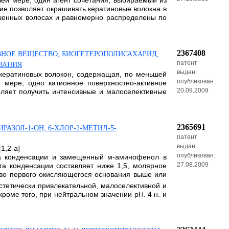
ей мере, один агент сочетания, выбираемый из
ие позволяет окрашивать кератиновые волокна в
ашенных волосах и равномерно распределены по
2367408
НОЕ ВЕЩЕСТВО, БИОГЕТЕРОПОЛИСАХАРИД,
патент
ВАНИЯ
выдан:
 кератиновых волокон, содержащая, по меньшей
опубликован:
 мере, одно катионное поверхностно-активное
20.09.2009
оляет получить интенсивные и малоселективные
2365691
АЗОЛ-1-ОН, 6-ХЛОР-2-МЕТИЛ-5-
патент
выдан:
1,2-а]
опубликован:
нта конденсации и замещенный м-аминофенол в
27.08.2009
та конденсации составляет ниже 1,5, молярное
тво первого окисляющегося основания выше или
стетически привлекательной, малоселективной и
роме того, при нейтральном значении рН. 4 н. и