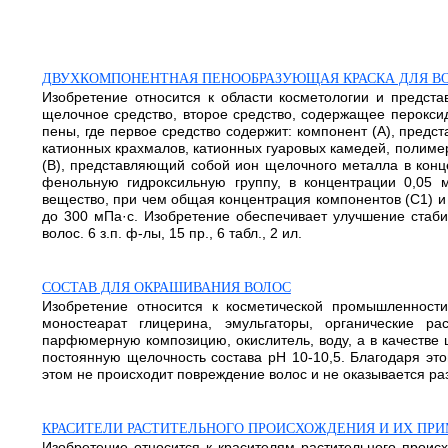
ДВУХКОМПОНЕНТНАЯ ПЕНООБРАЗУЮЩАЯ КРАСКА ДЛЯ В
Изобретение относится к области косметологии и предст
щелочное средство, второе средство, содержащее пероксид
пены, где первое средство содержит: компонент (А), пред
катионных крахмалов, катионных гуаровых камедей, полим
(В), представляющий собой ион щелочного металла в конце
фенольную гидроксильную группу, в концентрации 0,05 м
вещество, при чем общая концентрация компонентов (С1) и (
до 300 мПа·с. Изобретение обеспечивает улучшение стаби
волос. 6 з.п. ф-лы, 15 пр., 6 табл., 2 ил.
СОСТАВ ДЛЯ ОКРАШИВАНИЯ ВОЛОС
Изобретение относится к косметической промышленност
моностеарат глицерина, эмульгаторы, органические ра
парфюмерную композицию, окислитель, воду, а в качестве
постоянную щелочность состава рН 10-10,5. Благодаря эт
этом не происходит повреждение волос и не оказывается разд
КРАСИТЕЛИ РАСТИТЕЛЬНОГО ПРОИСХОЖДЕНИЯ И ИХ ПР
Изобретение относится к красителям растительного проис