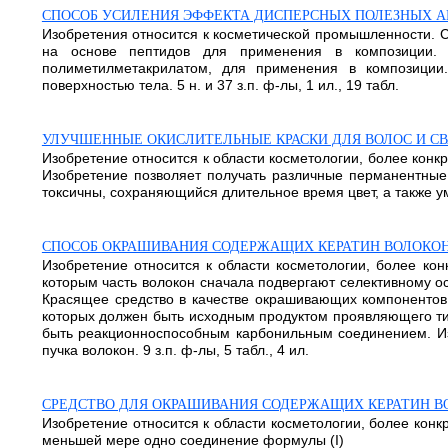
СПОСОБ УСИЛЕНИЯ ЭФФЕКТА ДИСПЕРСНЫХ ПОЛЕЗНЫХ А
Изобретения относится к косметической промышленности. С
на основе пептидов для применения в композиции. 
полиметилметакрилатом, для применения в композиции
поверхностью тела. 5 н. и 37 з.п. ф-лы, 1 ил., 19 табл.
УЛУЧШЕННЫЕ ОКИСЛИТЕЛЬНЫЕ КРАСКИ ДЛЯ ВОЛОС И С
Изобретение относится к области косметологии, более конкр
Изобретение позволяет получать различные перманентные 
токсичны, сохраняющийся длительное время цвет, а также уме
СПОСОБ ОКРАШИВАНИЯ СОДЕРЖАЩИХ КЕРАТИН ВОЛОКО
Изобретение относится к области косметологии, более кон
которым часть волокон сначала подвергают селективному 
Красящее средство в качестве окрашивающих компонентов 
которых должен быть исходным продуктом проявляющего тип
быть реакционноспособным карбонильным соединением. Из
пучка волокон. 9 з.п. ф-лы, 5 табл., 4 ил.
СРЕДСТВО ДЛЯ ОКРАШИВАНИЯ СОДЕРЖАЩИХ КЕРАТИН В
Изобретение относится к области косметологии, более кон
меньшей мере одно соединение формулы (I)