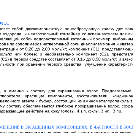
ОЛОС
авляет собой двухкомпонентную пенообразующую краску для во
 водорода, и неаэрозольный контейнер со вспенивателем для выг
ставляющий собой водорастворимый катионный полимер, выбранны
еров или сополимеров четвертичной соли диаллиламмония и квате
нтрации от 0,20 до 2,00 моль/кг; компонент (С1), представляю
оль/кг или более; и необязательно компонент (С2), представ
С2) в первом средстве составляет от 0,16 до 0,50 моль/кг; и вязк
льности при хранении первого средства, улучшение характеристи
и, а именно к составу для окрашивания волос. Предлагаемые 
створители, красящие компоненты, восстановители, кондицио
 щелочного агента - буфер, состоящий из аминометилпропанола
ому составу обеспечивается глубокое прокрашивание волос, сохр
ражающее действие на кожу головы. 4 з.п. ф-лы, 3 ил., 3 пр.
ИМЕНЕНИЕ В ОКРАШЕННЫХ КОМПОЗИЦИЯХ, В ЧАСТНОСТИ В КО
хождения, получаемым из окрашенной части растительных видов,