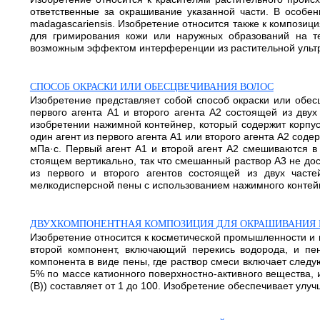
ответственные за окрашивание указанной части. В особен
madagascariensis. Изобретение относится также к композиц
для гримирования кожи или наружных образований на те
возможным эффектом интерференции из растительной ультраст
СПОСОБ ОКРАСКИ ИЛИ ОБЕСЦВЕЧИВАНИЯ ВОЛОС
Изобретение представляет собой способ окраски или обес
первого агента А1 и второго агента А2 состоящей из дву
изобретении нажимной контейнер, который содержит корпус
один агент из первого агента А1 или второго агента А2 соде
мПа·с. Первый агент А1 и второй агент А2 смешиваются в
стоящем вертикально, так что смешанный раствор A3 не дос
из первого и второго агентов состоящей из двух част
мелкодисперсной пены с использованием нажимного контейнера
ДВУХКОМПОНЕНТНАЯ КОМПОЗИЦИЯ ДЛЯ ОКРАШИВАНИЯ 
Изобретение относится к косметической промышленности и 
второй компонент, включающий перекись водорода, и пе
компонента в виде пены, где раствор смеси включает следую
5% по массе катионного поверхностно-активного вещества, 
(B)) составляет от 1 до 100. Изобретение обеспечивает улуч