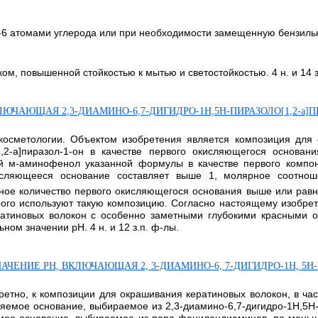
2-6 атомами углерода или при необходимости замещенную бензиль
м, повышенной стойкостью к мытью и светостойкостью. 4 н. и 14 з.
ЧАЮЩАЯ 2,3-ДИАМИНО-6,7-ДИГИДРО-1Н,5Н-ПИРАЗОЛО[1,2-a]П
косметологии. Объектом изобретения является композиция для 
1,2-а]пиразол-1-он в качестве первого окисляющегося основа
й м-аминофенол указанной формулы в качестве первого компон
исляющееся основание составляет выше 1, молярное соотнош
рное количество первого окисляющегося основания выше или равн
орого используют такую композицию. Согласно настоящему изобре
ратиновых волокон с особенно заметными глубокими красными о
ом значении рН. 4 н. и 12 з.п. ф-лы.
ИЕ РН, ВКЛЮЧАЮЩАЯ 2, 3-ДИАМИНО-6, 7-ДИГИДРО-1Н, 5Н-ПИР
ретно, к композиции для окрашивания кератиновых волокон, в час
емое основание, выбираемое из 2,3-диамино-6,7-дигидро-1Н,5Н-п