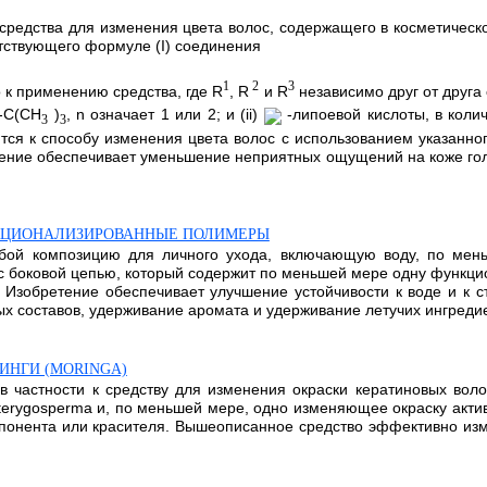
я средства для изменения цвета волос, содержащего в косметиче
етствующего формуле (I) соединения
1
2
3
о к применению средства, где R
, R
и R
независимо друг от друга
 -С(СН
)
, n означает 1 или 2; и (ii)
-липоевой кислоты, в колич
3
3
ится к способу изменения цвета волос с использованием указанно
тение обеспечивает уменьшение неприятных ощущений на коже гол
КЦИОНАЛИЗИРОВАННЫЕ ПОЛИМЕРЫ
собой композицию для личного ухода, включающую воду, по ме
с боковой цепью, который содержит по меньшей мере одну функци
 Изобретение обеспечивает улучшение устойчивости к воде и к 
составов, удерживание аромата и удерживание летучих ингредиенто
ИНГИ (MORINGA)
в частности к средству для изменения окраски кератиновых во
terygosperma и, по меньшей мере, одно изменяющее окраску акти
онента или красителя. Вышеописанное средство эффективно измен