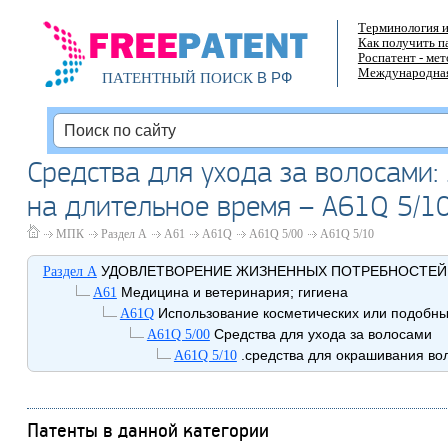
Терминология и
Как получить п
Роспатент - ме
Международная
В РФ
ПАТЕНТНЫЙ ПОИСК
Средства для ухода за волосами:
на длительное время – A61Q 5/1
МПК
Раздел A
A61
A61Q
A61Q 5/00
A61Q 5/10
УДОВЛЕТВОРЕНИЕ ЖИЗНЕННЫХ ПОТРЕБНОСТЕЙ
Раздел A
Медицина и ветеринария; гигиена
A61
Использование косметических или подобны
A61Q
Средства для ухода за волосами
A61Q 5/00
.средства для окрашивания во
A61Q 5/10
Патенты в данной категории