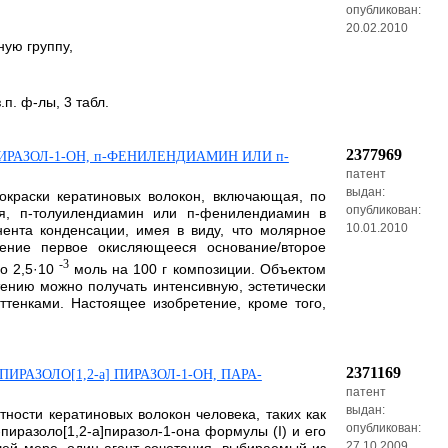
опубликован:
20.02.2010
ную группу,
п. ф-лы, 3 табл.
2377969
ИРАЗОЛ-1-ОН, п-ФЕНИЛЕНДИАМИН ИЛИ п-
патент
выдан:
окраски кератиновых волокон, включающая, по
опубликован:
ния, п-толуилендиамин или п-фенилендиамин в
10.01.2010
ента конденсации, имея в виду, что молярное
ение первое окисляющееся основание/второе
-3
о 2,5·10
моль на 100 г композиции. Объектом
тению можно получать интенсивную, эстетически
ттенками. Настоящее изобретение, кроме того,
2371169
АЗОЛО[1,2-а] ПИРАЗОЛ-1-ОН, ПАРА-
патент
выдан:
тности кератиновых волокон человека, таких как
опубликован:
иразоло[1,2-а]пиразол-1-она формулы (I) и его
27.10.2009