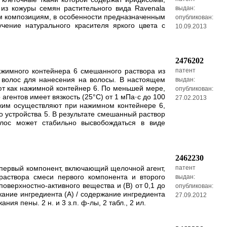
 из кожуры семян растительного вида Ravenala
выдан:
ким композициям, в особенности предназначенным
опубликован:
чение натурального красителя яркого цвета с
10.09.2013
2476202
ажимного контейнера 6 смешанного раствора из
патент
я волос для нанесения на волосы. В настоящем
выдан:
ют как нажимной контейнер 6. По меньшей мере,
опубликован:
агентов имеет вязкость (25°С) от 1 мПа·с до 100
27.02.2013
ажим осуществляют при нажимном контейнере 6,
о устройства 5. В результате смешанный раствор
олос может стабильно высвобождаться в виде
2462230
 первый компонент, включающий щелочной агент,
патент
раствора смеси первого компонента и второго
выдан:
поверхностно-активного вещества и (В) от 0,1 до
опубликован:
жание ингредиента (A) / содержание ингредиента
27.09.2012
я пены. 2 н. и 3 з.п. ф-лы, 2 табл., 2 ил.