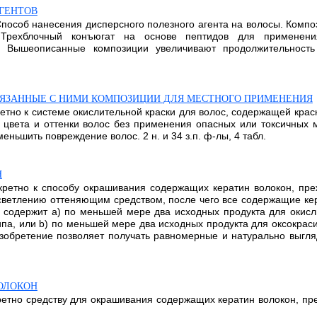
ГЕНТОВ
пособ нанесения дисперсного полезного агента на волосы. Компо
Трехблочный конъюгат на основе пептидов для применени
. Вышеописанные композиции увеличивают продолжительность 
ВЯЗАННЫЕ С НИМИ КОМПОЗИЦИИ ДЛЯ МЕСТНОГО ПРИМЕНЕНИЯ
етно к системе окислительной краски для волос, содержащей краск
цвета и оттенки волос без применения опасных или токсичных м
ньшить повреждение волос. 2 н. и 34 з.п. ф-лы, 4 табл.
Н
кретно к способу окрашивания содержащих кератин волокон, преж
осветлению оттеняющим средством, после чего все содержащие ке
содержит а) по меньшей мере два исходных продукта для окисл
а, или b) по меньшей мере два исходных продукта для оксокрас
обретение позволяет получать равномерные и натурально выгля
ОЛОКОН
кретно средству для окрашивания содержащих кератин волокон, пр