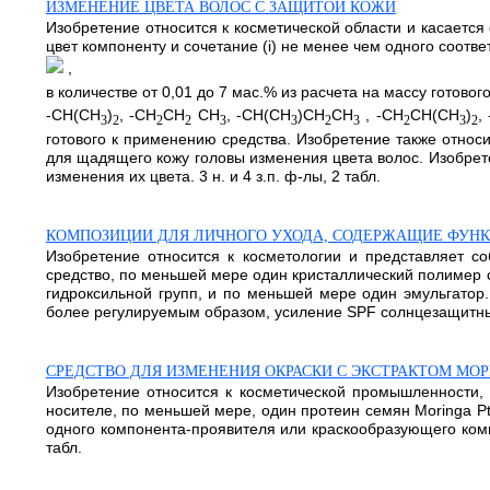
ИЗМЕНЕНИЕ ЦВЕТА ВОЛОС С ЗАЩИТОЙ КОЖИ
Изобретение относится к косметической области и касаетс
цвет компоненту и сочетание (i) не менее чем одного соотв
,
в количестве от 0,01 до 7 мас.% из расчета на массу готовог
-СН(СН
)
, -CH
CH
CH
, -СН(СН
)СН
СН
, -СН
СН(СН
)
,
3
2
2
2
3
3
2
3
2
3
2
готового к применению средства. Изобретение также относ
для щадящего кожу головы изменения цвета волос. Изобре
изменения их цвета. 3 н. и 4 з.п. ф-лы, 2 табл.
КОМПОЗИЦИИ ДЛЯ ЛИЧНОГО УХОДА, СОДЕРЖАЩИЕ ФУН
Изобретение относится к косметологии и представляет 
средство, по меньшей мере один кристаллический полимер 
гидроксильной групп, и по меньшей мере один эмульгатор.
более регулируемым образом, усиление SPF солнцезащитных 
СРЕДСТВО ДЛЯ ИЗМЕНЕНИЯ ОКРАСКИ С ЭКСТРАКТОМ МОР
Изобретение относится к косметической промышленности, 
носителе, по меньшей мере, один протеин семян Moringa P
одного компонента-проявителя или краскообразующего комп
табл.