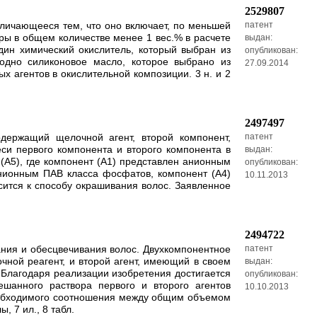
2529807
тличающееся тем, что оно включает, по меньшей
патент
ры в общем количестве менее 1 вес.% в расчете
выдан:
дин химический окислитель, который выбран из
опубликован:
одно силиконовое масло, которое выбрано из
27.09.2014
х агентов в окислительной композиции. 3 н. и 2
2497497
держащий щелочной агент, второй компонент,
патент
си первого компонента и второго компонента в
выдан:
(А5), где компонент (A1) представлен анионным
опубликован:
анионным ПАВ класса фосфатов, компонент (A4)
10.11.2013
ится к способу окрашивания волос. Заявленное
2494722
ания и обесцвечивания волос. Двухкомпонентное
патент
чной реагент, и второй агент, имеющий в своем
выдан:
. Благодаря реализации изобретения достигается
опубликован:
шанного раствора первого и второго агентов
10.10.2013
необходимого соотношения между общим объемом
, 7 ил., 8 табл.