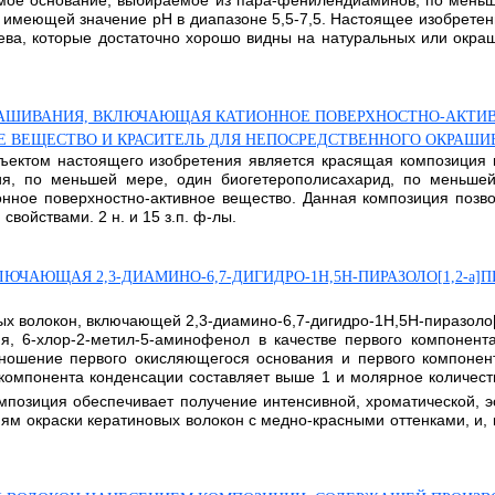
мое основание, выбираемое из пара-фенилендиаминов, по меньш
 имеющей значение рН в диапазоне 5,5-7,5. Настоящее изобретен
ерева, которые достаточно хорошо видны на натуральных или окр
РАШИВАНИЯ, ВКЛЮЧАЮЩАЯ КАТИОННОЕ ПОВЕРХНОСТНО-АКТИВ
 ВЕЩЕСТВО И КРАСИТЕЛЬ ДЛЯ НЕПОСРЕДСТВЕННОГО ОКРАШИ
бъектом настоящего изобретения является красящая композиция
ия, по меньшей мере, один биогетерополисахарид, по меньшей
нное поверхностно-активное вещество. Данная композиция позв
войствами. 2 н. и 15 з.п. ф-лы.
АЮЩАЯ 2,3-ДИАМИНО-6,7-ДИГИДРО-1Н,5Н-ПИРАЗОЛО[1,2-a]ПИР
ых волокон, включающей 2,3-диамино-6,7-дигидро-1H,5H-пиразоло[
ия, 6-хлор-2-метил-5-аминофенол в качестве первого компоне
тношение первого окисляющегося основания и первого компонен
компонента конденсации составляет выше 1 и молярное количес
позиция обеспечивает получение интенсивной, хроматической, э
м окраски кератиновых волокон с медно-красными оттенками, и, к