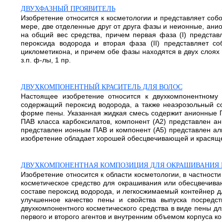
ДВУХФАЗНЫЙ ПРОЯВИТЕЛЬ
Изобретение относится к косметологии и представляет соб
мере, две отделенные друг от друга фазы и неионные, ани
на общий вес средства, причем первая фаза (I) представ
пероксида водорода и вторая фаза (II) представляет с
циклометикона, и причем обе фазы находятся в двух слоях 
з.п. ф-лы, 1 пр.
ДВУХКОМПОНЕНТНЫЙ КРАСИТЕЛЬ ДЛЯ ВОЛОС
Настоящее изобретение относится к двухкомпонентному 
содержащий пероксид водорода, а также неаэрозольный со
форме пены. Указанная жидкая смесь содержит анионные ПА
ПАВ класса карбоксилатов, компонент (A2) представлен а
представлен ионным ПАВ и компонент (A5) представлен ал
изобретение обладает хорошей обесцвечивающей и красящей с
ДВУХКОМПОНЕНТНАЯ КОМПОЗИЦИЯ ДЛЯ ОКРАШИВАНИЯ 
Изобретение относится к области косметологии, в частнос
косметическое средство для окрашивания или обесцвечиван
составе пероксид водорода, и легкосжимаемый контейнер дл
улучшенное качество пены и свойства выпуска посредс
двухкомпонентного косметического средства в виде пены 
первого и второго агентов и внутренним объемом корпуса конт