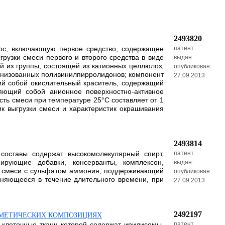
2493820
лос, включающую первое средство, содержащее
патент
рузки смеси первого и второго средства в виде
выдан:
й из группы, состоящей из катионных целлюлоз,
опубликован:
рнизованных поливинилпирролидонов; компонент
27.09.2013
щий собой окислительный краситель, содержащий
ляющий собой анионное поверхностно-активное
ость смеси при температуре 25°C составляет от 1
к выгрузки смеси и характеристик окрашивания
2493814
составы содержат высокомолекулярный спирт,
патент
нирующие добавки, консерванты, комплексон,
выдан:
 в смеси с сульфатом аммония, поддерживающий
опубликован:
аняющееся в течение длительного времени, при
27.09.2013
2492197
СМЕТИЧЕСКИХ КОМПОЗИЦИЯХ
 клеточные ткани которой содержат иридисомы,
патент