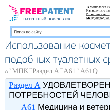
Терминология и 
Как получить па
Роспатент - мет
Международная 
В РФ
ПАТЕНТНЫЙ ПОИСК
Использование космет
подобных туалетных с
МПК
Раздел A
A61
A61Q
УДОВЛЕТВОРЕ
Раздел A
ПОТРЕБНОСТЕЙ ЧЕЛОВ
Медицина и ветери
A61