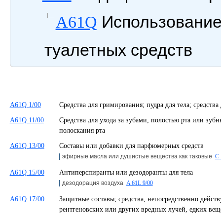
Использование
A61Q
туалетных средств
A61Q 1/00
Средства для гримирования; пудра для тела; средства
A61Q 11/00
Средства для ухода за зубами, полостью рта или зуб
полоскания рта
A61Q 13/00
Составы или добавки для парфюмерных средств
эфирные масла или душистые вещества как таковые
C 
A61Q 15/00
Антиперспиранты или дезодоранты для тела
дезодорация воздуха
A 61L 9/00
A61Q 17/00
Защитные составы; средства, непосредственно дейст
рентгеновских или других вредных лучей, едких вещ