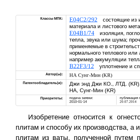
E04C2/292
Классы МПК:
состоящие из и
материала и листового мет
E04B1/74
изоляция, погло
тепла, звука или шума; про
применяемые в строительст
нормального теплового или 
например аккумуляции тепл
B22F3/12
уплотнение и сп
Автор(ы):
НА Сунг-Мин (KR)
Джи энд Джи КО., ЛТД. (KR)
Патентообладатель(и):
НА, Сунг-Мин (KR)
подача заявки:
публикация 
Приоритеты:
2010-01-14
20.07.2014
Изобретение относится к огнест
плитам и способу их производства, а 
плитам из ваты, полученной путем п