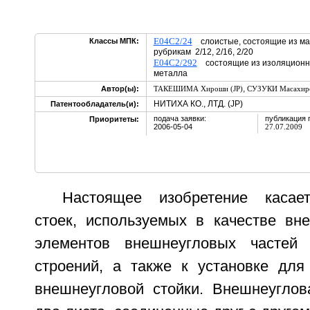
E04C2/24
Классы МПК:
слоистые, состоящие из мат
рубрикам 2/12, 2/16, 2/20
E04C2/292
состоящие из изоляционно
металла
,
Автор(ы):
ТАКЕШИМА Хироши (JP)
СУЗУКИ Масахиро
НИТИХА КО., ЛТД. (JP)
Патентообладатель(и):
подача заявки:
публикация 
Приоритеты:
2006-05-04
27.07.2009
Настоящее изобретение касае
стоек, используемых в качестве вн
элементов внешнеугловых частей 
строений, а также к установке для
внешнеугловой стойки. Внешнеуглов