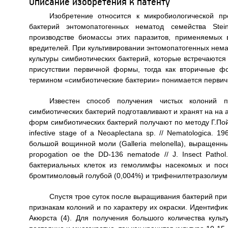
Описание изобретения к патенту
Изобретение относится к микробиологической п
бактерий энтомопатогенных нематод семейства St
производстве биомассы этих паразитов, применяемых 
вредителей. При культивировании энтомопатогенных нема
культуры симбиотических бактерий, которые встречаютс
присутствии первичной формы, тогда как вторичные ф
термином «симбиотические бактерии» понимается перви
Известен способ получения чистых колоний п
симбиотических бактерий подготавливают и хранят на на а
форм симбиотических бактерий получают по методу Г.Пойна
infective stage of a Neoaplectana sp. // Nematologica. 
большой вощинной моли (Galleria melonella), выращенных 
propogation oe the DD-136 nematode // J. Insect Patho
бактериальных клеток из гемолимфы насекомых и пос
бромтимоловый голубой (0,004%) и трифенилтетразолиум 
Спустя трое суток после выращивания бактерий пр
признакам колоний и по характеру их окраски. Идентифи
Акюрста (4). Для получения большого количества куль