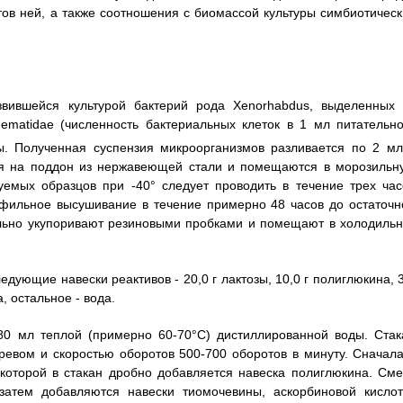
ов ней, а также соотношения с биомассой культуры симбиотическ
звившейся культурой бактерий рода Xenorhabdus, выделенных 
mematidae (численность бактериальных клеток в 1 мл питательно
. Полученная суспензия микроорганизмов разливается по 2 мл
ся на поддон из нержавеющей стали и помещаются в морозильн
емых образцов при -40° следует проводить в течение трех час
офильное высушивание в течение примерно 48 часов до остаточн
льно укупоривают резиновыми пробками и помещают в холодильн
дующие навески реактивов - 20,0 г лактозы, 10,0 г полиглюкина, 3
, остальное - вода.
80 мл теплой (примерно 60-70°С) дистиллированной воды. Стак
евом и скоростью оборотов 500-700 оборотов в минуту. Сначала
 которой в стакан дробно добавляется навеска полиглюкина. Сме
затем добавляются навески тиомочевины, аскорбиновой кислот