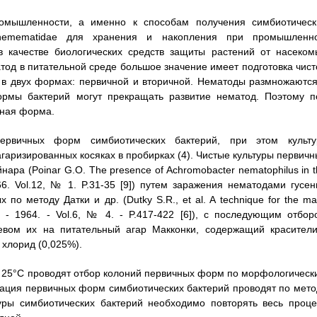
ромышленности, а именно к способам получения симбиотическ
einemematidae для хранения и накопления при промышленн
в качестве биологических средств защиты растений от насеком
тод в питательной среде большое значение имеет подготовка чист
я в двух формах: первичной и вторичной. Нематоды размножаются
ормы бактерий могут прекращать развитие нематод. Поэтому п
чная форма.
ервичных форм симбиотических бактерий, при этом культу
гаризированных косяках в пробирках (4). Чистые культуры первичн
ра (Poinar G.O. The presence of Achromobacter nematophilus in t
1966. Vol.12, № 1. P.31-35 [9]) путем заражения нематодами гусен
по методу Датки и др. (Dutky S.R., et al. A technique for the ma
l. - 1964. - Vol.6, № 4. - P.417-422 [6]), с последующим отбор
евом их на питательный агар Макконки, содержащий красители
хлорид (0,025%).
и 25°С проводят отбор колоний первичных форм по морфологическ
кация первичных форм симбиотических бактерий проводят по мето
туры симбиотических бактерий необходимо повторять весь проце