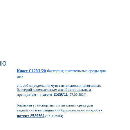
ию
Класс C12N1/20
бактерии; питательные среды для
них
способ определения чувствительности патогенных
бактерий к комплексным антибактериальным
препаратам
- патент 2529711
(27.09.2014)
бифазная транспортная питательная среда для
выделения и выращивания бруцеллезного микроба
-
патент 2529364
(27.09.2014)