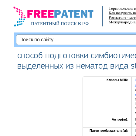
Терминология и
Как получить п
Роспатент - ме
Международная
В РФ
ПАТЕНТНЫЙ ПОИСК
способ подготовки симбиотичес
выделенных из нематод вида ste
Классы МПК:
Автор(ы):
Патентообладатель(и):