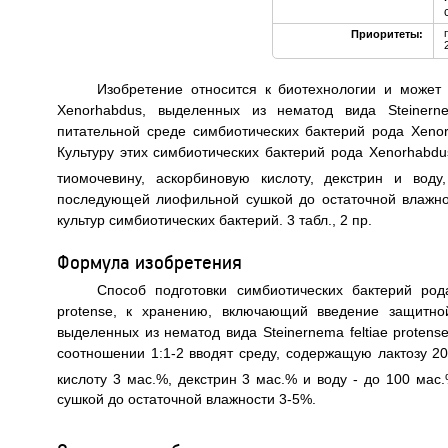
Приоритеты:
Изобретение относится к биотехнологии и может
Xenorhabdus, выделенных из нематод вида Steinerne
питательной среде симбиотических бактерий рода Xenorh
Культуру этих симбиотических бактерий рода Xenorhabd
тиомочевину, аскорбиновую кислоту, декстрин и вод
последующей лиофильной сушкой до остаточной влажнос
культур симбиотических бактерий. 3 табл., 2 пр.
Формула изобретения
Способ подготовки симбиотических бактерий род
protense, к хранению, включающий введение защитно
выделенных из нематод вида Steinernema feltiae protens
соотношении 1:1-2 вводят среду, содержащую лактозу 2
кислоту 3 мас.%, декстрин 3 мас.% и воду - до 100 мас
сушкой до остаточной влажности 3-5%.