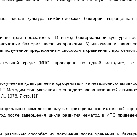
лась чистая культура симбиотических бактерий, выращенная 
ли по трем показателям: 1) выход бактериальной культуры пос
исутствии бактерий после их хранения; 3) инвазионная активнос
рий полученной предложенным способом в сравнении с прототипом.
тательной среде (ИПС) проведено по одной методике, т.е.
полученные культуры нематод оценивали на инвазионную активнос
Л.Г. Методические указания по определению инвазионной активнос
, 1978, 7 стр. [1]).
актериальных комплексов служил критерием окончательной оцен
атод после завершения цикла развития нематод в ИПС приведен
ри различных способах их получения после хранения у бактери