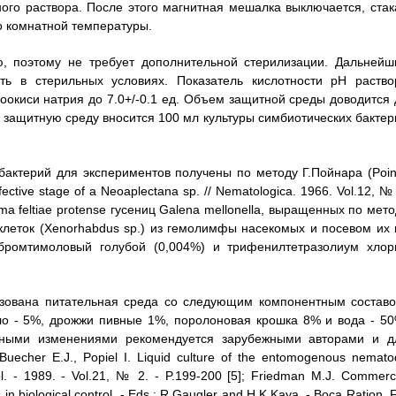
ого раствора. После этого магнитная мешалка выключается, стак
о комнатной температуры.
, поэтому не требует дополнительной стерилизации. Дальнейш
ь в стерильных условиях. Показатель кислотности рН раство
оокиси натрия до 7.0+/-0.1 ед. Объем защитной среды доводится 
 защитную среду вносится 100 мл культуры симбиотических бактер
актерий для экспериментов получены по методу Г.Пойнара (Poin
ective stage of a Neoaplectana sp. // Nematologica. 1966. Vol.12, №
a feltiae protense гусениц Galena mellonella, выращенных по мето
клеток (Xenorhabdus sp.) из гемолимфы насекомых и посевом их 
 бромтимоловый голубой (0,004%) и трифенилтетразолиум хлор
зована питательная среда со следующим компонентным составо
сло - 5%, дрожжи пивные 1%, поролоновая крошка 8% и вода - 50
ьными изменениями рекомендуется зарубежными авторами и д
echer E.J., Popiel I. Liquid culture of the entomogenous nemato
tol. - 1989. - Vol.21, № 2. - P.199-200 [5]; Friedman M.J. Commerc
 biological control. - Eds.: R.Gaugler and H.K.Kaya. - Boca Ration, 