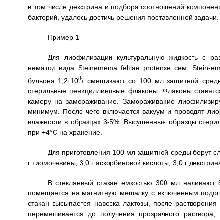
в том числе декстрина и подбора соотношений компонент
бактерий, удалось достичь решения поставленной задачи.
Пример 1
Для лиофилизации культуральную жидкость с ра
нематод вида Steinemema feltiae protense сем. Stein-e
8
бульона 1,2·10
) смешивают со 100 мл защитной среды
стерильные пенициллиновые флаконы. Флаконы ставят
камеру на замораживание. Замораживание лиофилизиру
минимум. После чего включается вакуум и проводят ли
влажности в образцах 3-5%. Высушенные образцы стери
при +4°С на хранение.
Для приготовления 100 мл защитной среды берут сле
г тиомочевины, 3,0 г аскорбиновой кислоты, 3,0 г декстрина
В стеклянный стакан емкостью 300 мл наливают 
помещается на магнитную мешалку с включенным подогр
стакан высыпается навеска лактозы, после растворения
перемешивается до получения прозрачного раствора, 