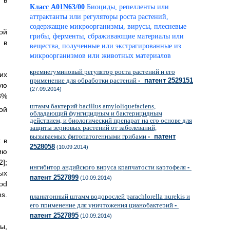
Класс A01N63/00
Биоциды, репелленты или
аттрактанты или регуляторы роста растений,
содержащие микроорганизмы, вирусы, плесневые
ой
грибы, ферменты, сбраживающие материалы или
 в
вещества, полученные или экстрагированные из
микроорганизмов или животных материалов
кремнегуминовый регулятор роста растений и его
их
применение для обработки растений
- патент 2529151
ую
(27.09.2014)
3%
штамм бактерий bacillus amyloliquefaciens,
ой
обладающий фунгицидным и бактерицидным
действием, и биологический препарат на его основе для
защиты зерновых растений от заболеваний,
вызываемых фитопатогенными грибами
- патент
 в
2528058
(10.09.2014)
ию
];
ингибитор андийского вируса крапчатости картофеля
-
ых
патент 2527899
(10.09.2014)
od
ns.
планктонный штамм водорослей parachlorella nurekis и
его применение для уничтожения цианобактерий
-
патент 2527895
(10.09.2014)
ы,