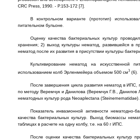
CRC Press, 1990. - P.153-172 [7].
В контрольном варианте (прототип) использова
питательном бульоне.
Оценку качества бактериальных культур проводи
хранения; 2) выход культуры нематод, развившейся в пр
нематод после их развития в присутствии культуры бакте
Культивирование нематод на искусственной пи
3
использованием колб Эрленмейера объемом 500 см
(6).
После завершения цикла развития нематод в ИПС, 
по методу Веремчук и Данилова (Веремчук Г.В., Данилов 
нематодных культур рода Neoaplectana (Steinemematidae). Л.
Показатель инвазионной активности нематодно-б
качества бактериальных культур. Выход биомассы нем
таблицах в расчете на одну колбу, т.е. на 60 г ИПС.
После оценки качества бактериальных культур п