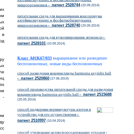
микроорганизмов
- патент 2528744
(20.09.2014)
их
ом
питательная среда для выращивания консорциума
азотфиксирующих и фосфатмобилизующих
ых
микроорганизмов
- патент 2528740
(20.09.2014)
ой
 в
питательная среда для культивирования легионелл
-
од
патент 2528101
(10.09.2014)
Класс A01K67/033
выращивание или разведение
ру
беспозвоночных; новые виды беспозвоночных
ых
he
способ разведения кокцинеллиды harmonia axyridis hall
иц
- патент 2520860
(27.06.2014)
ss
способ производства питательной среды для разведения
ом
кокцинеллиды harmonia axyridis hall
- патент 2515688
 -
(20.05.2014)
способ подкормки вермикультуры азотом и
устройство для его осуществления
-
им
патент 2510997
(10.04.2014)
ду
сс
способ утилизации целлюлозосодержащих отходов
-