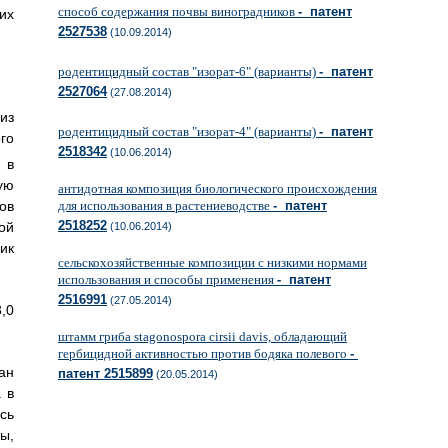
способ содержания почвы виноградников
- патент
их
2527538
(10.09.2014)
родентицидный состав "изорат-6" (варианты)
- патент
2527064
(27.08.2014)
из
родентицидный состав "изорат-4" (варианты)
- патент
го
2518342
(10.06.2014)
 в
ую
антидотная композиция биологического происхождения
ов
для использования в растениеводстве
- патент
2518252
ой
(10.06.2014)
ик
сельскохозяйственные композиции с низкими нормами
использования и способы применения
- патент
2516991
(27.05.2014)
,0
штамм гриба stagonospora cirsii davis, обладающий
гербицидной активностью против бодяка полевого
-
ан
патент 2515899
(20.05.2014)
 в
сь
ы,