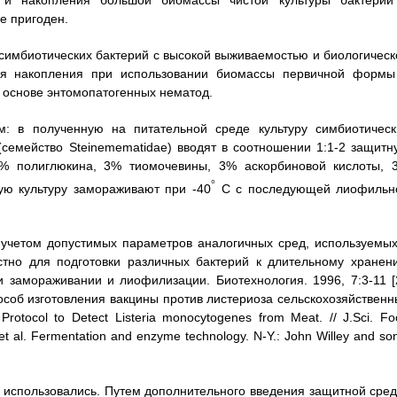
е пригоден.
 симбиотических бактерий с высокой выживаемостью и биологическ
ля накопления при использовании биомассы первичной формы
 основе энтомопатогенных нематод.
: в полученную на питательной среде культуру симбиотическ
(семейство Steinemematidae) вводят в соотношении 1:1-2 защитн
10% полиглюкина, 3% тиомочевины, 3% аскорбиновой кислоты, 
°
ую культуру замораживают при -40
С с последующей лиофильн
учетом допустимых параметров аналогичных сред, используемых
стно для подготовки различных бактерий к длительному хранен
замораживании и лиофилизации. Биотехнология. 1996, 7:3-11 [2
особ изготовления вакцины против листериоза сельскохозяйственн
otocol to Detect Listeria monocytogenes from Meat. // J.Sci. Fo
., et al. Fermentation and enzyme technology. N-Y.: John Willey and so
 использовались. Путем дополнительного введения защитной сред