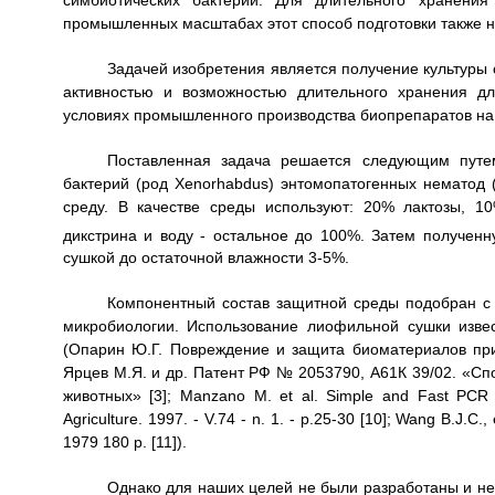
промышленных масштабах этот способ подготовки также н
Задачей изобретения является получение культуры
активностью и возможностью длительного хранения д
условиях промышленного производства биопрепаратов на
Поставленная задача решается следующим путем
бактерий (род Xenorhabdus) энтомопатогенных нематод 
среду. В качестве среды используют: 20% лактозы, 
дикстрина и воду - остальное до 100%. Затем полученн
сушкой до остаточной влажности 3-5%.
Компонентный состав защитной среды подобран с 
микробиологии. Использование лиофильной сушки изве
(Опарин Ю.Г. Повреждение и защита биоматериалов при 
Ярцев М.Я. и др. Патент РФ № 2053790, А61К 39/02. «Сп
животных» [3]; Manzano M. et al. Simple and Fast PCR Pr
Agriculture. 1997. - V.74 - n. 1. - p.25-30 [10]; Wang B.J.C
1979 180 p. [11]).
Однако для наших целей не были разработаны и не