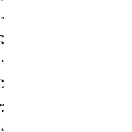
на
ле
ть
 с
ть
ти
ки
 в
й,