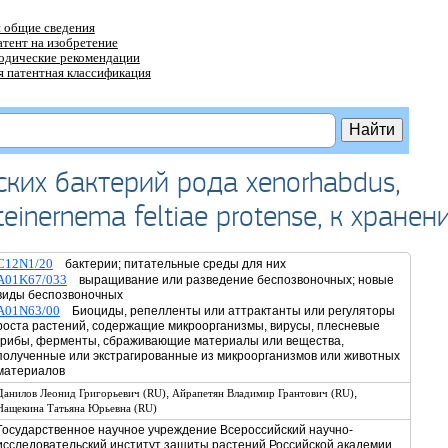
 общие сведения
атент на изобретение
тодические рекомендации
 патентная классификация
ких бактерий рода xenorhabdus,
inernema feltiae protense, к хранен
C12N1/20
бактерии; питательные среды для них
A01K67/033
выращивание или разведение беспозвоночных; новые
виды беспозвоночных
A01N63/00
Биоциды, репелленты или аттрактанты или регуляторы
роста растений, содержащие микроорганизмы, вирусы, плесневые
грибы, ферменты, сбраживающие материалы или вещества,
полученные или экстрагированные из микроорганизмов или животных
материалов
,
,
Данилов Леонид Григорьевич (RU)
Айрапетян Владимир Грантович (RU)
Нащекина Татьяна Юрьевна (RU)
Государственное научное учреждение Всероссийский научно-
исследовательский институт защиты растений Российской академии