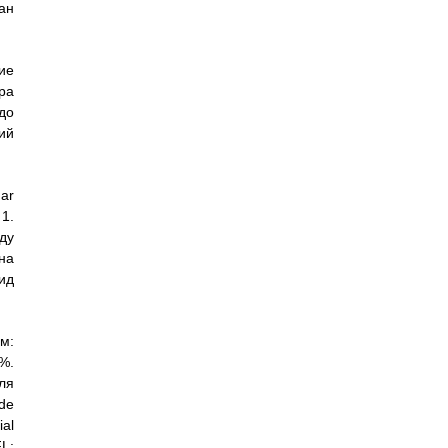
ан
ие
ра
до
ий
ar
 1.
ду
на
ид
м:
%.
ля
de
ial
FL: