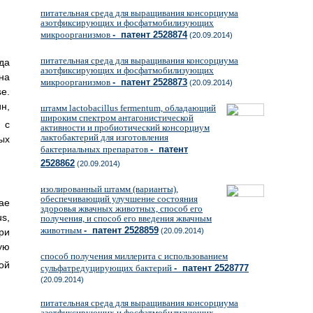
питательная среда для выращивания консорциума
азотфиксирующих и фосфатмобилизующих
микроорганизмов
- патент 2528874
(20.09.2014)
питательная среда для выращивания консорциума
да
азотфиксирующих и фосфатмобилизующих
на
микроорганизмов
- патент 2528873
(20.09.2014)
e.
н,
штамм lactobacillus fermentum, обладающий
широким спектром антагонистической
 с
активности и пробиотический консорциум
лактобактерий для изготовления
ых
бактериальных препаратов
- патент
2528862
(20.09.2014)
изолированный штамм (варианты),
обеспечивающий улучшение состояния
ae
здоровья жвачных животных, способ его
s,
получения, и способ его введения жвачным
животным
- патент 2528859
ри
(20.09.2014)
ую
способ получения миллерита с использованием
ой
сульфатредуцирующих бактерий
- патент 2528777
(20.09.2014)
питательная среда для выращивания консорциума
азотфиксирующих и фосфатмобилизующих