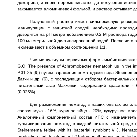
декстрина, и вновь перемешивается до получения истинн
закрывается алюминиевой фольгой, и раствор остывает д
Полученный раствор имеет сильнокислую реакцию
манипуляции с защитной средой необходимо проводит
доводится на рН метре добавлением 0.2 М раствора гидр
100 мл стерильной дистиллированной водой. После чего в
и смешивают в объемном соотношении 1:1.
Чистые культуры первичных форм симбиотических б
G.O. The presence of Achromobacter nematophilus in the inf
P.31-35 [9]) путем заражения нематодами вида Steeinemem
Датки и др. (6), с последующим отбором бактериальных 
питательный агар Макконки, содержащий красители -
(0,025%).
Для размножения нематод в наших опытах исполь
соевая мука - 16%, куриное яйцо - 20%, кукурузное ма
Аналогичный компонентный состав ИПС с незначител
культивирования нематод в жидкой питательной среде (Bu
Steinemema feltiae with its bacterial symbiont // J. Nema
production and development // Entomopathogenic nematodes in