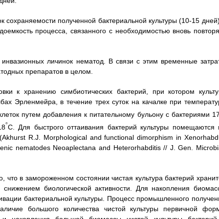
дней.
ок сохраняемости полученной бактериальной культуры (10-15 дней)
доемкость процесса, связанного с необходимостью вновь повторя
 инвазионных личинок нематод. В связи с этим временные затра
тодных препаратов в целом.
овки к хранению симбиотических бактерий, при котором культу
бах Эрленмейра, в течение трех суток на качалке при температу
клеток путем добавления к питательному бульону с бактериями 1
°
18
С. Для быстрого оттаивания бактерий культуры помещаются 
hurst R.J. Morphological and functional dimorphism in Xenorhabd
ogenic nematodes Neoaplectana and Heterorhabditis // J. Gen. Microbi
о, что в замороженном состоянии чистая культура бактерий хранит
м снижением биологической активности. Для накопления биомас
тивации бактериальной культуры. Процесс промышленного получен
наличие большого количества чистой культуры первичной фор
я и накопления большой биомассы чистой культуры бактерий