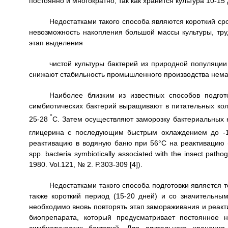
постоянно и многократно, так как хранится культура 10-15 
Недостатками такого способа являются короткий ср
невозможность накопления большой массы культуры, тру
этап выделения
чистой культуры бактерий из природной популяции
снижают стабильность промышленного производства нема
Наиболее близким из известных способов подгот
симбиотических бактерий выращивают в питательных кол
°
25-28
С. Затем осуществляют заморозку бактериальных 
глицерина с последующим быстрым охлаждением до -
реактивацию в водяную баню при 56°С на реактивацию (Ak
spp. bacteria symbiotically associated with the insect path
1980. Vol.121, № 2. P.303-309 [4]).
Недостатками такого способа подготовки является т
также короткий период (15-20 дней) и со значительны
необходимо вновь повторять этап замораживания и реак
биопрепарата, который предусматривает постоянное 
симбиотических бактерий. Для длительного хранени