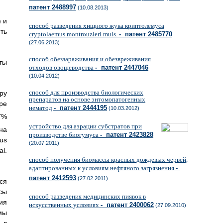
патент 2488997
(10.08.2013)
 и
способ разведения хищного жука криптолемуса
ть
cryptolaemus montrouzieri muls.
- патент 2485770
(27.06.2013)
способ обеззараживания и обезвреживания
ты
отходов овощеводства
- патент 2447046
(10.04.2012)
способ для производства биологических
ру
препаратов на основе энтомопатогенных
ре
нематод
- патент 2444195
(10.03.2012)
7%
устройство для аэрации субстратов при
на
производстве биогумуса
- патент 2423828
us
(20.07.2011)
al.
способ получения биомассы красных дождевых червей,
адаптированных к условиям нефтяного загрязнения
-
патент 2412593
(27.02.2011)
ся
сы
способ разведения медицинских пиявок в
ия
искусственных условиях
- патент 2400062
(27.09.2010)
мы
 в