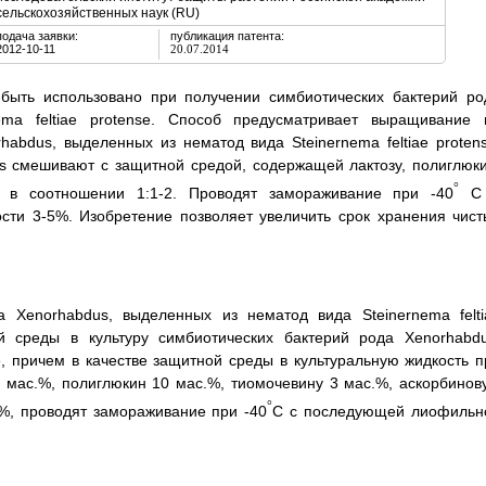
сельскохозяйственных наук (RU)
подача заявки:
публикация патента:
2012-10-11
20.07.2014
 быть использовано при получении симбиотических бактерий ро
ma feltiae protense. Способ предусматривает выращивание 
abdus, выделенных из нематод вида Steinernema feltiae protens
us смешивают с защитной средой, содержащей лактозу, полиглюки
°
у, в соотношении 1:1-2. Проводят замораживание при -40
С
ти 3-5%. Изобретение позволяет увеличить срок хранения чист
а Xenorhabdus, выделенных из нематод вида Steinernema felti
й среды в культуру симбиотических бактерий рода Xenorhabdu
e, причем в качестве защитной среды в культуральную жидкость п
0 мас.%, полиглюкин 10 мас.%, тиомочевину 3 мас.%, аскорбинов
°
.%, проводят замораживание при -40
С с последующей лиофильн