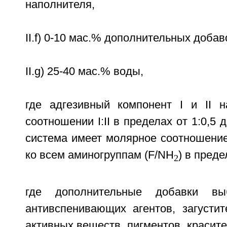
наполнителя,
II.f) 0-10 мас.% дополнительных добав
II.g) 25-40 мас.% воды,
где адгезивный компонент I и II 
соотношении I:II в пределах от 1:0,5 
система имеет молярное соотношение
ко всем аминогруппам (F/NH
) в преде
2
где дополнительные добавки в
антивспенивающих агентов, загустит
активных веществ, пигментов, красит