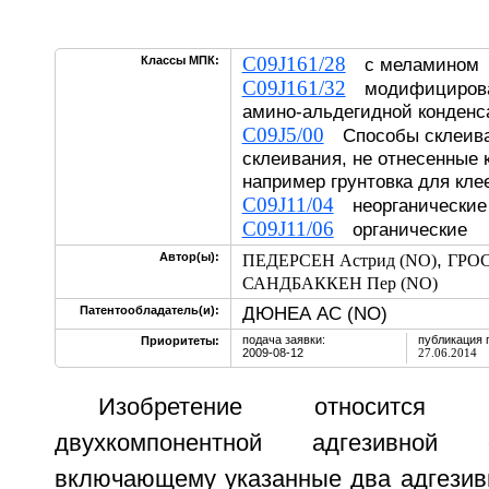
C09J161/28
Классы МПК:
с меламином
C09J161/32
модифицирован
амино-альдегидной конденс
C09J5/00
Способы склеива
склеивания, не отнесенные 
например грунтовка для кле
C09J11/04
неорганические
C09J11/06
органические
,
Автор(ы):
ПЕДЕРСЕН Астрид (NO)
ГРОС
САНДБАККЕН Пер (NO)
ДЮНЕА АС (NO)
Патентообладатель(и):
подача заявки:
публикация 
Приоритеты:
2009-08-12
27.06.2014
Изобретение относится
двухкомпонентной адгезивной 
включающему указанные два адгезивн