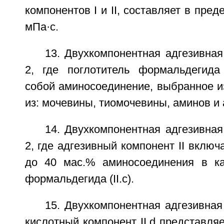
компонентов I и II, составляет в пред
мПа·с.
13. Двухкомпонентная адгезивная
2, где поглотитель формальдегида (
собой аминосоединение, выбранное и
из: мочевины, тиомочевины, аминов и
14. Двухкомпонентная адгезивная
2, где адгезивный компонент II включ
до 40 мас.% аминосоединения в ка
формальдегида (II.c).
15. Двухкомпонентная адгезивная 
кислотный компонент II.d представля