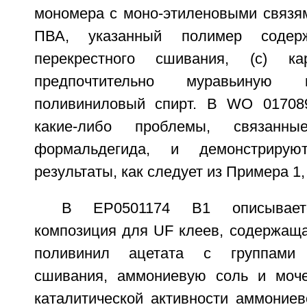
мономера с моно-этиленовыми связям
ПВА, указанный полимер содер
перекрестного сшивания, (c) ка
предпочтительно муравьиную
поливиниловый спирт. В WO 01708
какие-либо проблемы, связанн
формальдегида, и демонстрирую
результаты, как следует из Примера 1, C
В EP0501174 B1 описывает
композиция для UF клеев, содержащ
поливинил ацетата с группами п
сшивания, аммониевую соль и моче
каталитической активности аммониев