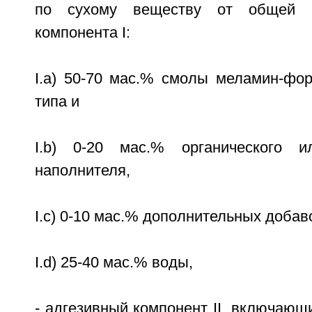
по сухому веществу от общей м
компонента I:
I.a) 50-70 мас.% смолы меламин-фор
типа и
I.b) 0-20 мас.% органического ил
наполнителя,
I.c) 0-10 мас.% дополнительных добав
I.d) 25-40 мас.% воды,
- адгезивный компонент II, включающи