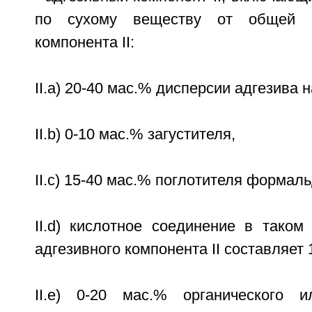
по сухому веществу от общей м
компонента II:
II.a) 20-40 мас.% дисперсии адгезива 
II.b) 0-10 мас.% загустителя,
II.c) 15-40 мас.% поглотителя формаль
II.d) кислотное соединение в таком
адгезивного компонента II составляет 1
II.e) 0-20 мас.% органического и