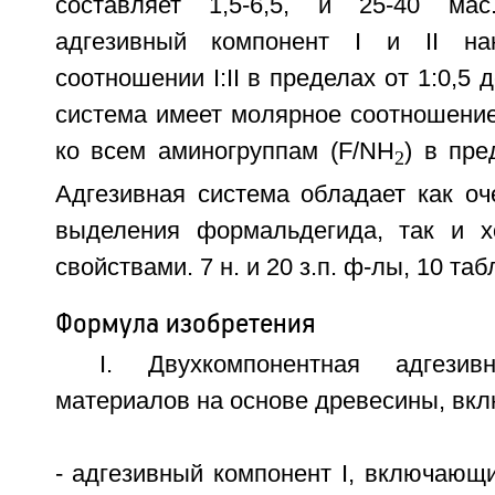
составляет 1,5-6,5, и 25-40 ма
адгезивный компонент I и II на
соотношении I:II в пределах от 1:0,5 
система имеет молярное соотношение
ко всем аминогруппам (F/NH
) в пре
2
Адгезивная система обладает как оч
выделения формальдегида, так и 
свойствами. 7 н. и 20 з.п. ф-лы, 10 табл
Формула изобретения
I. Двухкомпонентная адгези
материалов на основе древесины, вк
- адгезивный компонент I, включающи