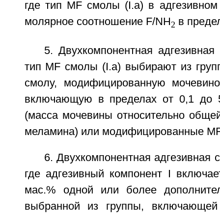
где тип MF смолы (I.a) в адгезивном
молярное соотношение F/NH
в предел
2
5. Двухкомпонентная адгезивная 
тип MF смолы (I.a) выбирают из гру
смолу, модифицированную мочевино
включающую в пределах от 0,1 до 
(масса мочевины относительно обще
меламина) или модифицированные MF
6. Двухкомпонентная адгезивная с
где адгезивный компонент I включае
мас.% одной или более дополнитель
выбранной из группы, включающей