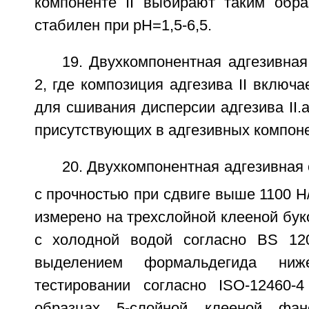
компоненте II выбирают таким обр
стабилен при pH=1,5-6,5.
19. Двухкомпонентная адгезивная
2, где композиция адгезива II включ
для сшивания дисперсии адгезива II.a
присутствующих в адгезивных компонент
20. Двухкомпонентная адгезивная 
с прочностью при сдвиге выше 1100 Н
измерено на трехслойной клееной бук
с холодной водой согласно BS 120
выделением формальдегида ни
тестировании согласно ISO-12460-
образцах 5-слойной клееной фан