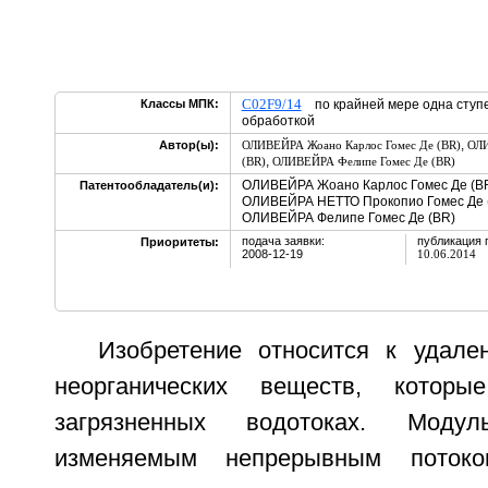
C02F9/14
Классы МПК:
по крайней мере одна ступе
обработкой
,
Автор(ы):
ОЛИВЕЙРА Жоано Карлос Гомес Де (BR)
ОЛИ
,
(BR)
ОЛИВЕЙРА Фелипе Гомес Де (BR)
ОЛИВЕЙРА Жоано Карлос Гомес Де (BR
Патентообладатель(и):
ОЛИВЕЙРА НЕТТО Прокопио Гомес Де (
ОЛИВЕЙРА Фелипе Гомес Де (BR)
подача заявки:
публикация 
Приоритеты:
2008-12-19
10.06.2014
Изобретение относится к удале
неорганических веществ, которы
загрязненных водотоках. Моду
изменяемым непрерывным поток