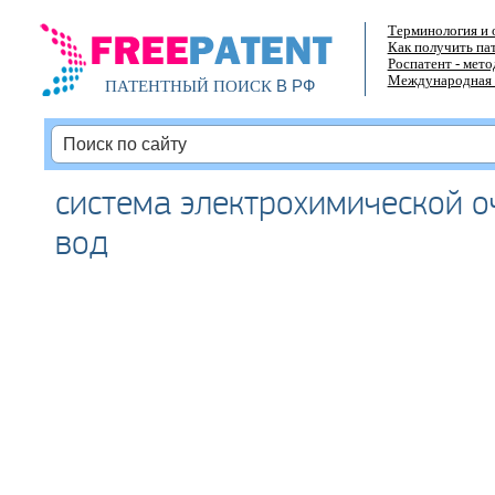
Терминология и 
Как получить па
Роспатент - мет
Международная 
В РФ
ПАТЕНТНЫЙ ПОИСК
система электрохимической о
вод