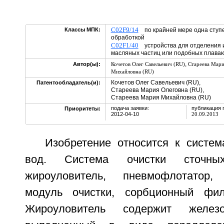
C02F9/14
Классы МПК:
по крайней мере одна ступе
обработкой
C02F1/40
устройства для отделения 
масляных частиц или подобных плава
,
Автор(ы):
Кочетов Олег Савельевич (RU)
Стареева Мари
Михайловна (RU)
Кочетов Олег Савельевич (RU),
Патентообладатель(и):
Стареева Мария Олеговна (RU),
Стареева Мария Михайловна (RU)
подача заявки:
публикация 
Приоритеты:
2012-04-10
20.09.2013
Изобретение относится к систем
вод. Система очистки сточн
жироуловитель, пневмофлотатор, 
модуль очистки, сорбционный фил
Жироуловитель содержит железо