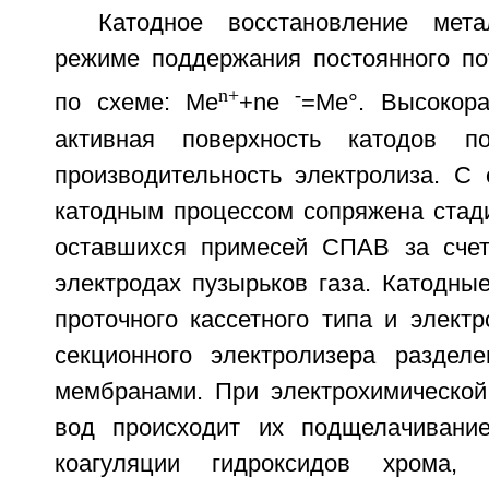
Катодное восстановление мет
режиме поддержания постоянного по
n+
-
по схеме: Ме
+ne
=Ме°. Высокора
активная поверхность катодов по
производительность электролиза. С
катодным процессом сопряжена стад
оставшихся примесей СПАВ за сче
электродах пузырьков газа. Катодны
проточного кассетного типа и элект
секционного электролизера раздел
мембранами. При электрохимической
вод происходит их подщелачивание
коагуляции гидроксидов хрома,