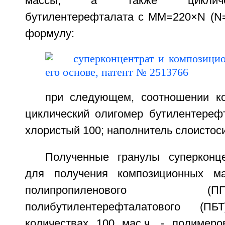
массы, а также цикличе
бутилентерефталата с MM=220×N (N=2
формулу:
при следующем, соотношении ком
циклический олигомер бутилентерефт
хлористый 100; наполнитель слоистос
Полученные гранулы суперконц
для получения композиционных м
полипропиленового
полибутилентерефталатового (
количествах 100 мас.ч. - полимеро