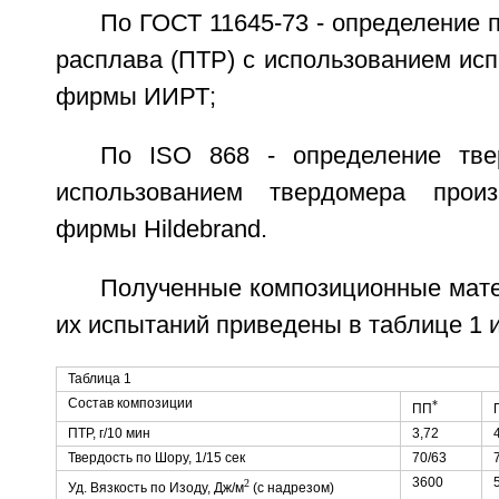
По ГОСТ 11645-73 - определение п
расплава (ПТР) с использованием ис
фирмы ИИРТ;
По ISO 868 - определение тве
использованием твердомера произ
фирмы Hildebrand.
Полученные композиционные мате
их испытаний приведены в таблице 1 и
Таблица 1
Состав композиции
*
ПП
ПТР, г/10 мин
3,72
Твердость по Шору, 1/15 сек
70/63
3600
2
Уд. Вязкость по Изоду, Дж/м
(с надрезом)