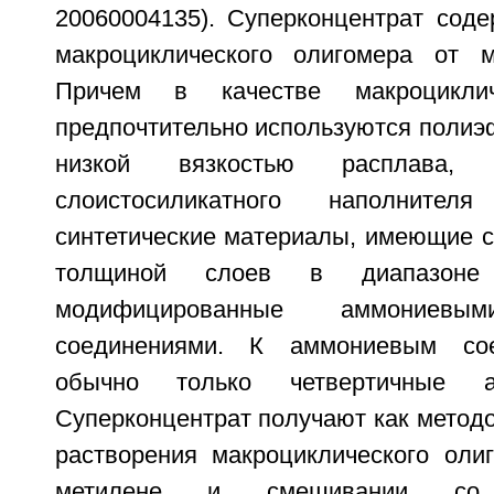
20060004135). Суперконцентрат сод
макроциклического олигомера от м
Причем в качестве макроциклич
предпочтительно используются полиэ
низкой вязкостью расплава
слоистосиликатного наполните
синтетические материалы, имеющие с
толщиной слоев в диапазоне 
модифицированные аммониевым
соединениями. К аммониевым сое
обычно только четвертичные а
Суперконцентрат получают как метод
растворения макроциклического оли
метилене и смешивании со с