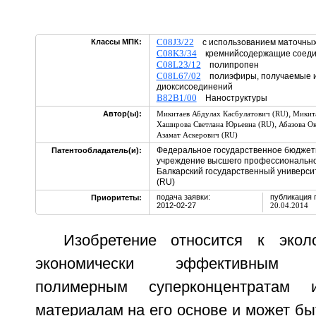
C08J3/22
Классы МПК:
с использованием маточных
C08K3/34
кремнийсодержащие соеди
C08L23/12
полипропен
C08L67/02
полиэфиры, получаемые из
диоксисоединений
B82B1/00
Наноструктуры
,
Автор(ы):
Микитаев Абдулах Касбулатович (RU)
Микит
,
Хаширова Светлана Юрьевна (RU)
Абазова Ок
Азамат Аскерович (RU)
Федеральное государственное бюджет
Патентообладатель(и):
учреждение высшего профессионально
Балкарский государственный университ
(RU)
подача заявки:
публикация 
Приоритеты:
2012-02-27
20.04.2014
Изобретение относится к экол
экономически эффективным сл
полимерным суперконцентратам 
материалам на его основе и может бы