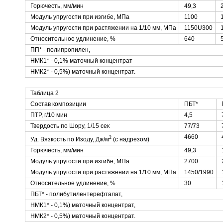
Горючесть, мм/мин
49,3
Модуль упругости при изгибе, МПа
1100
Модуль упругости при растяжении на 1/10 мм, МПа
1150U300
Относительное удлинение, %
640
ПП* - полипропилен,
НМК1* - 0,1% маточный концентрат
НМК2* - 0,5%) маточный концентрат.
Таблица 2
Состав композиции
ПБТ*
ПТР, г/10 мин
4,5
Твердость по Шору, 1/15 сек
77/73
4660
2
Уд. Вязкость по Изоду, Дж/м
(с надрезом)
Горючесть, мм/мин
49,3
Модуль упругости при изгибе, МПа
2700
Модуль упругости при растяжении на 1/10 мм, МПа
1450/1990
Относительное удлинение, %
30
ПБТ* - полибутилентерефталат,
НМК1* - 0,1%) маточный концентрат,
НМК2* - 0,5%) маточный концентрат.