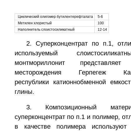
Циклический олигомер бутилентерефталата
5-6
Метилен хлористый
100
Наполнитель слоистосиликатный
12-14
2. Суперконцентрат по п.1, отл
используемый слоистосиликат
монтмориллонит представляе
месторождения Герпегеж Кабар
республики катионнобменной емкост
глины.
3. Композиционный матер
суперконцентрат по п.1 и полимер, от
в качестве полимера используют