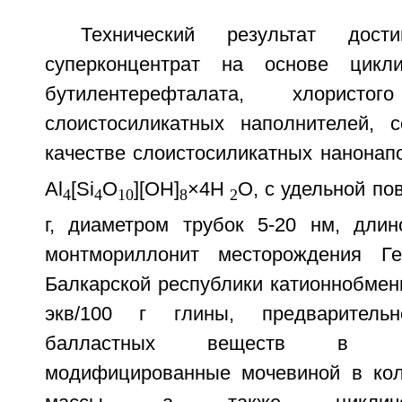
Технический результат дост
суперконцентрат на основе цикли
бутилентерефталата, хлорис
слоистосиликатных наполнителей, 
качестве слоистосиликатных нанонап
Al
[Si
O
][OH]
×4Н
O, с удельной по
4
4
10
8
2
г, диаметром трубок 5-20 нм, дли
монтмориллонит месторождения Ге
Балкарской республики катионнобмен
экв/100 г глины, предварител
балластных веществ в г
модифицированные мочевиной в кол