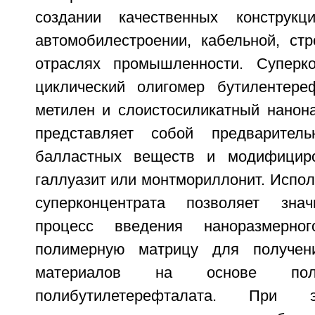
создании качественных конструк
автомобилестроении, кабельной, стр
отраслях промышленности. Суперко
циклический олигомер бутилентере
метилен и слоистосиликатный нанона
представляет собой предварител
балластных веществ и модифицир
галлуазит или монтмориллонит. Испол
суперконцентрата позволяет знач
процесс введения наноразмерно
полимерную матрицу для получен
материалов на основе пол
полибутилетерефталата. При 