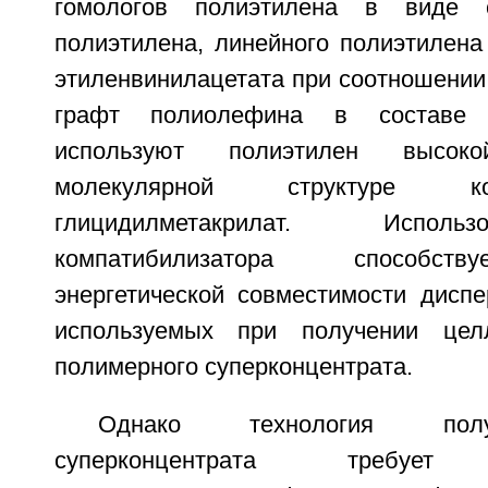
гомологов полиэтилена в виде с
полиэтилена, линейного полиэтилена
этиленвинилацетата при соотношении и
графт полиолефина в составе к
используют полиэтилен высок
молекулярной структуре к
глицидилметакрилат. Исполь
компатибилизатора способст
энергетической совместимости диспе
используемых при получении цел
полимерного суперконцентрата.
Однако технология полу
суперконцентрата требует д