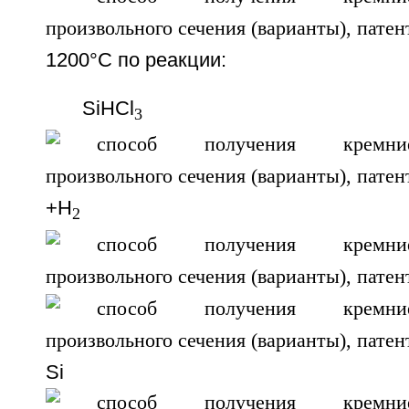
1200°С по реакции:
SiHCl
3
+H
2
Si