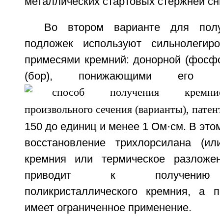
металлических стартовых стержней сн
Во втором варианте для полу
подложек используют сильнолегир
примесями кремний: донорной (фосфо
(бор), понижающими ег
150 до единиц и менее 1 Ом·см. В это
восстановление трихлорсилана (ил
кремния или термическое разложе
приводит к получению в
поликристаллического кремния, а 
имеет ограниченное применение.