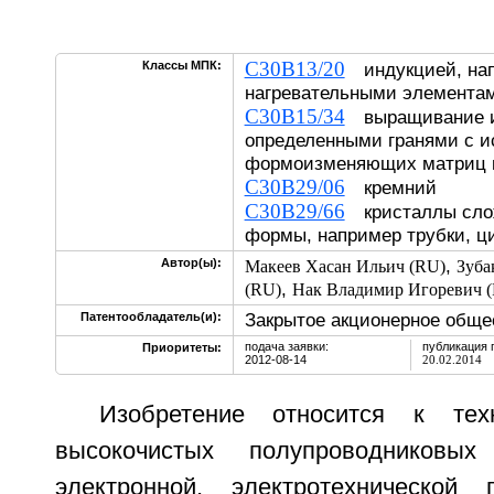
C30B13/20
Классы МПК:
индукцией, на
нагревательными элемента
C30B15/34
выращивание из
определенными гранями с и
формоизменяющих матриц 
C30B29/06
кремний
C30B29/66
кристаллы слож
формы, например трубки, 
,
Автор(ы):
Макеев Хасан Ильич (RU)
Зуба
,
(RU)
Нак Владимир Игоревич 
Закрытое акционерное общ
Патентообладатель(и):
подача заявки:
публикация 
Приоритеты:
2012-08-14
20.02.2014
Изобретение относится к тех
высокочистых полупроводниковы
электронной, электротехнической