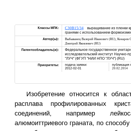
C30B15/34
Классы МПК:
выращивание из пленки к
гранями с использованием формоизм
,
Автор(ы):
Выбыванец Валерий Иванович (RU)
Конарев 
Дмитрий Яковлевич (RU)
Федеральное государственное унитарн
Патентообладатель(и):
исследовательский институт Научно-
"ЛУЧ" (ФГУП "НИИ НПО "ЛУЧ") (RU)
подача заявки:
публикация 
Приоритеты:
2012-02-01
20.02.2014
Изобретение относится к обла
расплава профилированных крист
соединений, например лейкос
алюмоиттриевого граната, по способу