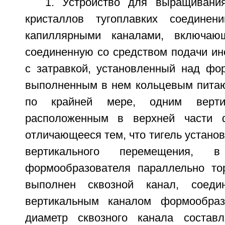
1. Устройство для выращивани
кристаллов тугоплавких соедине
капиллярными каналами, включаю
соединенную со средством подачи ине
с затравкой, установленный над фо
выполненным в нем кольцевым пита
по крайней мере, одним верти
расположенным в верхней части ф
отличающееся тем, что тигель устано
вертикального перемещения, 
формообразователя параллельно то
выполнен сквозной канал, соед
вертикальным каналом формообраз
диаметр сквозного канала состав