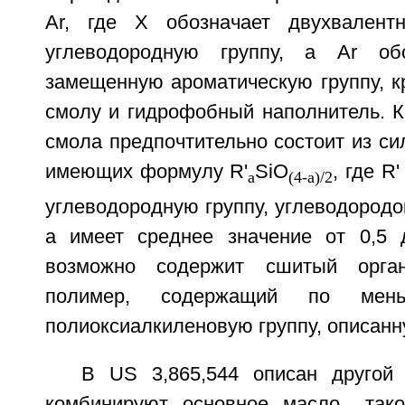
Ar, где X обозначает двухвалент
углеводородную группу, а Ar об
замещенную ароматическую группу, к
смолу и гидрофобный наполнитель. К
смола предпочтительно состоит из си
имеющих формулу R'
SiO
, где R
a
(4-a)/2
углеводородную группу, углеводородок
а имеет среднее значение от 0,5 
возможно содержит сшитый орган
полимер, содержащий по мен
полиоксиалкиленовую группу, описанн
В US 3,865,544 описан другой
комбинируют основное масло,, тако