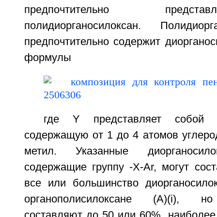
предпочтительно предст
полидиорганосилоксан. Полидиорга
предпочтительно содержит диорганос
формулы
где Y представляет собой а
содержащую от 1 до 4 атомов углеро
метил. Указанные диорганосило
содержащие группу -X-Ar, могут сос
все или большинство диорганосило
органополисилоксане (A)(i), но
составляют до 50 или 60%, наиболее