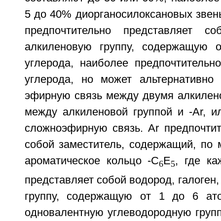
5 до 40% диорганосилоксановых звенье
предпочтительно представляет со
алкиленовую группу, содержащую 
углерода, наиболее предпочтительн
углерода, но может альтернативно
эфирную связь между двумя алкилен
между алкиленовой группой и -Ar, и
сложноэфирную связь. Ar предпочтит
собой заместитель, содержащий, по 
ароматическое кольцо -C
E
, где к
6
5
представляет собой водород, галоген,
группу, содержащую от 1 до 6 ато
одновалентную углеводородную групп