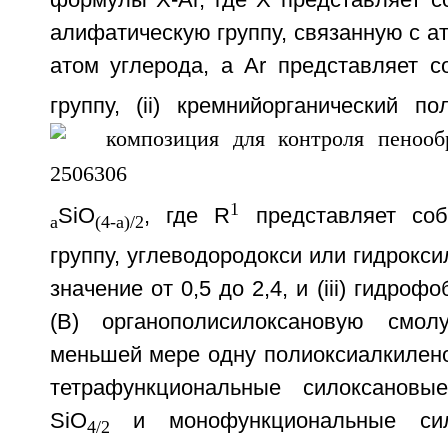
формулы Х-Ar, где Х представляет с
алифатическую группу, связанную с а
атом углерода, а Ar представляет с
группу, (ii) кремнийорганический 
1
SiO
, где R
представляет соб
a
(4-a)/2
группу, углеводородокси или гидрокси
значение от 0,5 до 2,4, и (iii) гидро
(В) органополисилоксановую смо
меньшей мере одну полиоксиалкилено
тетрафункциональные силоксанов
SiO
и монофункциональные сил
4/2