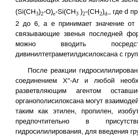
(Si(CH
)
-O)
-Si(CH
)
-(CH
)
, где d 
3
2
e
3
2
2
d-
2 до 6, а е принимает значение от 
связывающие звенья последней фо
можно вводить посредс
дивинилтетраметилдисилоксана с груп
После реакции гидросилилирован
соединением X''-Ar и любой необ
разветвляющим агентом оставш
органополисилоксана могут взаимодей
таким как этилен, пропилен, изобут
предпочтительно в присутств
гидросилилирования, для введения гру