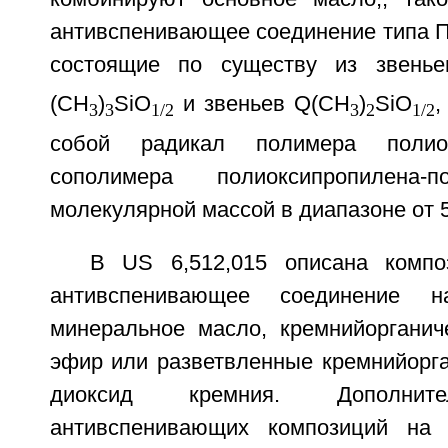
антивспенивающее соединение типа 
состоящие по существу из звенье
(CH
)
SiO
и звеньев Q(CH
)
SiO
,
3
3
1/2
3
2
1/2
собой радикал полимера полио
сополимера полиоксипропилена-п
молекулярной массой в диапазоне от 5
В US 6,512,015 описана компо
антивспенивающее соединение 
минеральное масло, кремнийорганич
эфир или разветвленные кремнийорга
диоксид кремния. Дополнит
антивспенивающих композиций на 