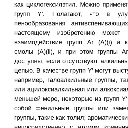
как циклогексилэтил. Можно применя
групп Y'. Полагают, что в улу
пенообразования антивспенивающих
настоящему изобретению может п
взаимодействие групп Ar (A)(i) и к
смолы (А)(ii), и при этом группы A
доступны, если отсутствуют алкильн
цепью. В качестве групп Y' могут выст
например, галоалкильные группы, та
или ацилоксиалкильная или алкоксиа
меньшей мере, некоторые из групп Y'
собой фенильные группы или зам
группы, такие как толил; ароматическ
непосредственно с атомом кремния