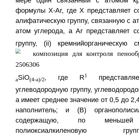
мере один связанный с атомом кр
формулы X-Ar, где X представляет с
алифатическую группу, связанную с а
атом углерода, а Ar представляет с
группу, (ii) кремнийорганическу
1
SiO
, где R
представляе
a
(4-a)/2
углеводородную группу, углеводородок
а имеет среднее значение от 0,5 до 2,4
наполнитель; и (В) органополиси
содержащую, по меньше
полиоксиалкиленовую гр