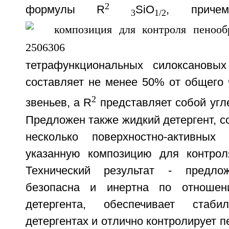
2
формулы R
SiO
, приче
3
1/2
тетрафункциональных силоксановы
составляет не менее 50% от общего 
2
звеньев, а R
представляет собой угл
Предложен также жидкий детергент, 
несколько поверхностно-активны
указанную композицию для контрол
Технический результат - предло
безопасна и инертна по отношен
детергента, обеспечивает стаб
детергентах и отлично контролирует п