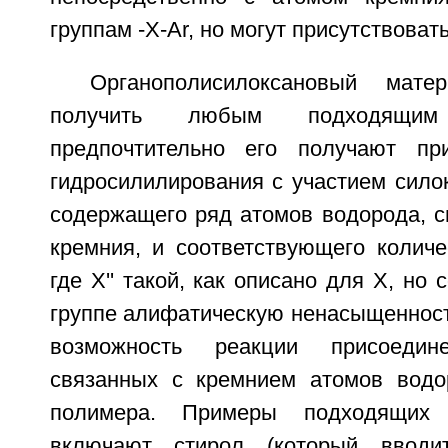
группам -X-Ar, но могут присутствовать
Органополисилоксановый мате
получить любым подходящи
предпочтительно его получают п
гидросилилирования с участием сило
содержащего ряд атомов водорода, с
кремния, и соответствующего количес
где X'' такой, как описано для X, но
группе алифатическую ненасыщеннос
возможность реакции присоеди
связанных с кремнием атомов водо
полимера. Примеры подходящих м
включают стирол (который вводи