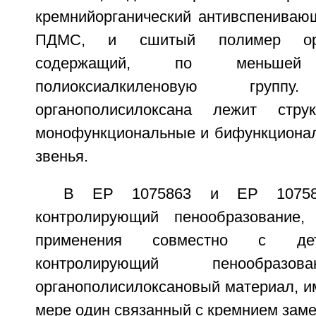
кремнийорганический антивспенивающ
ПДМС, и сшитый полимер орган
содержащий, по меньше
полиоксиалкиленовую гру
органополисилоксана лежит стру
монофункциональные и бифункциона
звенья.
В ЕР 1075863 и ЕР 107586
контролирующий пенообразование,
применения совместно с дете
контролирующий пенообразов
органополисилоксановый материал, 
мере один связанный с кремнием зам