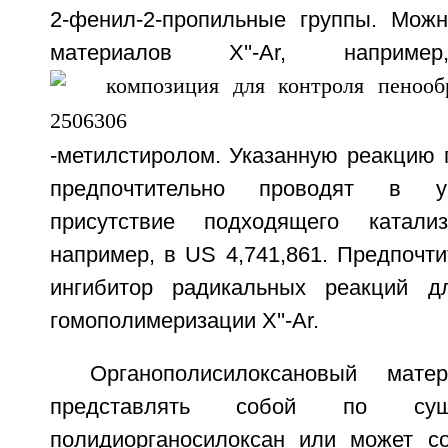
2-фенил-2-пропильные группы. Мож
материалов X''-Ar, напри
-метилстиролом. Указанную реакцию 
предпочтительно проводят в у
присутствие подходящего катализ
например, в US 4,741,861. Предпочти
ингибитор радикальных реакций д
гомополимеризации X''-Ar.
Органополисилоксановый мате
представлять собой по сущ
полидиорганосилоксан или может с