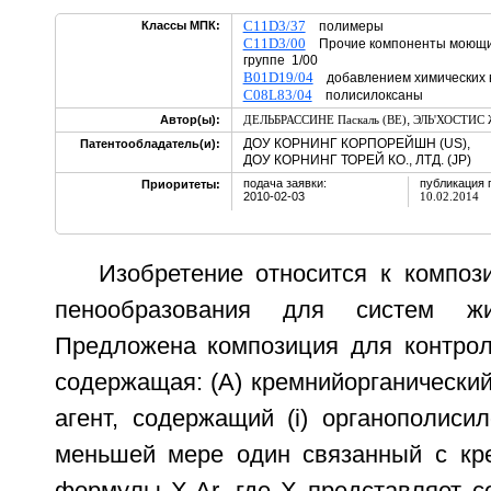
C11D3/37
Классы МПК:
полимеры
C11D3/00
Прочие компоненты моющих 
группе 1/00
B01D19/04
добавлением химических
C08L83/04
полисилоксаны
,
Автор(ы):
ДЕЛЬБРАССИНЕ Паскаль (BE)
ЭЛЬ'ХОСТИС Ж
ДОУ КОРНИНГ КОРПОРЕЙШН (US),
Патентообладатель(и):
ДОУ КОРНИНГ ТОРЕЙ КО., ЛТД. (JP)
подача заявки:
публикация 
Приоритеты:
2010-02-03
10.02.2014
Изобретение относится к композ
пенообразования для систем жид
Предложена композиция для контрол
содержащая: (А) кремнийорганически
агент, содержащий (i) органополиси
меньшей мере один связанный с кр