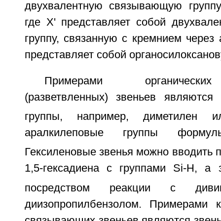
двухвалентную связывающую группу
где X' представляет собой двухвале
группу, связанную с кремнием через 
представляет собой органосилоксанов
Примерами органически
(разветвленных) звеньев являются
группы, например, диметилен и
аралкилеповые группы формул
Гексиленовые звенья можно вводить 
1,5-гексадиена с группами Si-H, а 
посредством реакции с диви
диизопропилбензолом. Примерами к
связывающих звеньев являются звен