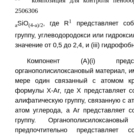
1
SiO
, где R
представляет соб
a
(4-a)/2
группу, углеводородокси или гидрокси
значение от 0,5 до 2,4, и (iii) гидрофо
Компонент (A)(i) предс
органополисилоксановый материал, 
мере один связанный с атомом кр
формулы X-Ar, где X представляет с
алифатическую группу, связанную с а
атом углерода, а Ar представляет с
группу. Органополисилоксановый
предпочтительно представляет 