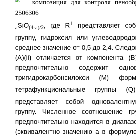
1
SiO
, где R
представляет соб
a
(4-a)/2
группу, гидроксил или углеводородо
среднее значение от 0,5 до 2,4. След
(A)(ii) отличается от компонента (
предпочтительно содержит одно
тригидрокарбонсилокси (М) фор
тетрафункциональные группы (Q
представляет собой одновалентн
группу. Численное соотношение 
предпочтительно находится в диапазон
(эквивалентно значению а в формуле