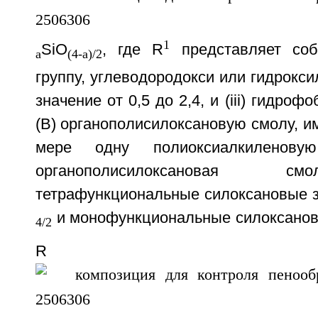
1
SiO
, где R
представляет соб
a
(4-a)/2
группу, углеводородокси или гидрокси
значение от 0,5 до 2,4, и (iii) гидро
(В) органополисилоксановую смолу, 
мере одну полиоксиалкиленову
органополисилоксановая с
тетрафункциональные силоксановые 
и монофункциональные силоксано
4/2
R