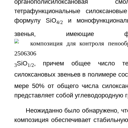
органополисилоксановая с
тетрафункциональные силоксановы
формулу SiO
и монофункциональ
4/2
звенья, имеющие 
SiO
, причем общее число тет
3
1/2
силоксановых звеньев в полимере со
мере 50% от общего числа силоксан
представляет собой углеводородную г
Неожиданно было обнаружено, чт
композиция обеспечивает стабильную