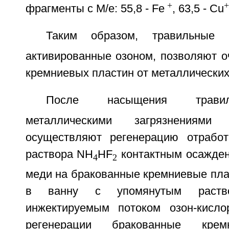
+
+
фрагменты с М/е: 55,8 - Fe
, 63,5 - Cu
Таким образом, травильные
активированные озоном, позволяют о
кремниевых пластин от металлических
После насыщения травил
металлическими загрязнениями
осуществляют регенерацию отработ
раствора NH
HF
контактным осажден
4
2
меди на бракованные кремниевые пл
в ванну с упомянутым раство
инжектируемым потоком озон-кисло
регенерации бракованные крем