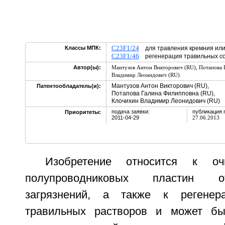
C23F1/24
Классы МПК:
для травления кремния или
C23F1/46
регенерация травильных со
,
Автор(ы):
Мантузов Антон Викторович (RU)
Потапова 
Владимир Леонидович (RU)
Мантузов Антон Викторович (RU),
Патентообладатель(и):
Потапова Галина Филипповна (RU),
Клочихин Владимир Леонидович (RU)
подача заявки:
публикация 
Приоритеты:
2011-04-29
27.06.2013
Изобретение относится к очи
полупроводниковых пластин о
загрязнений, а также к регенер
травильных растворов и может бы