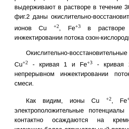
выдерживают в растворе в течение 3
фиг.2 даны окислительно-восстанови
+2
+3
ионов Cu
, Fe
в растворе 
инжектировании потока озон-кислород
Окислительно-восстановительны
+2
+3
Cu
- кривая 1 и Fe
- кривая 
непрерывном инжектировании поток
смеси.
+2
Как видим, ионы Cu
, Fe
электроположительные потенциалы 
контактно осаждаются на кремн