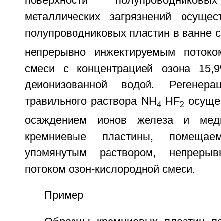
поверхности полупроводнико
металлических загрязнений осущес
полупроводниковых пластин в ванне 
непрерывно инжектируемым потоком
смеси с концентрацией озона 15,
деионизованной водой. Регенера
травильного раствора NH
HF
осущес
4
2
осаждением ионов железа и мед
кремниевые пластины, помещ
упомянутым раствором, непрерыв
потоком озон-кислородной смеси.
Пример