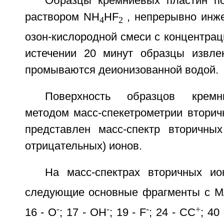
Образцы кремниевых пластин п
раствором NH
HF
, непрерывно инж
4
2
озон-кислородной смеси с концентрац
истечении 20 минут образцы извле
промываются деионизованной водой.
Поверхность образцов кремн
методом масс-спекетрометрии вторич
представлен масс-спектр вторичны
отрицательных) ионов.
На масс-спектрах вторичных ио
следующие основные фрагменты с М/
-
-
-
+
16 - O
; 17 - OH
; 19 - F
; 24 - СС
; 40 