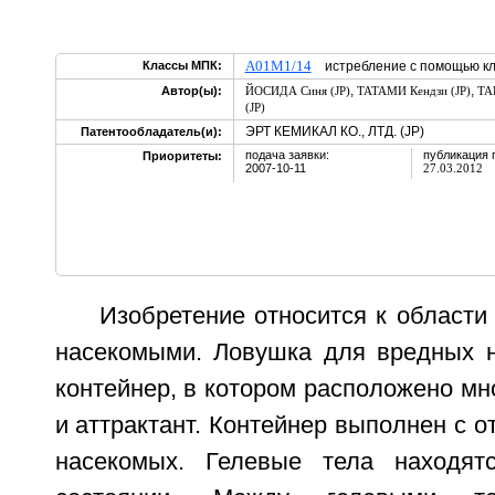
A01M1/14
Классы МПК:
истребление с помощью к
,
,
Автор(ы):
ЙОСИДА Синя (JP)
ТАТАМИ Кендзи (JP)
ТА
(JP)
ЭРТ КЕМИКАЛ КО., ЛТД. (JP)
Патентообладатель(и):
подача заявки:
публикация 
Приоритеты:
2007-10-11
27.03.2012
Изобретение относится к област
насекомыми. Ловушка для вредных 
контейнер, в котором расположено мн
и аттрактант. Контейнер выполнен с о
насекомых. Гелевые тела находят