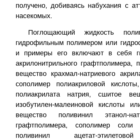
получено, добиваясь набухания с ат
насекомых.
Поглощающий жидкость пол
гидрофильным полимером или гидро
и примеры его включают в себя ги
акрилонитрильного графтполимера, п
вещество крахмал-натриевого акрил
сополимер полиакриловой кислоты
полиакрилата натрия, сшитое ве
изобутилен-малеиновой кислоты ил
вещество поливинил этанол-нат
графтполимера, сополимер соли 
поливинил ацетат-этилетово