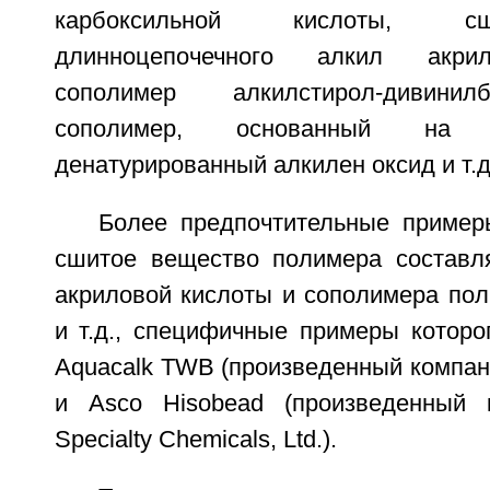
карбоксильной кислоты, с
длинноцепочечного алкил акрил
сополимер алкилстирол-дивини
сополимер, основанный на 
денатурированный алкилен оксид и т.д
Более предпочтительные приме
сшитое вещество полимера составл
акриловой кислоты и сополимера пол
и т.д., специфичные примеры которо
Aquacalk TWB (произведенный компан
и Asco Hisobead (произведенный 
Specialty Chemicals, Ltd.).