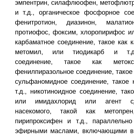
эмпентрин, силафлюофен, метофлют
и т.д., органическое фосфорное сое
фенитротион, диазинон, малатио
протиофос, фоксим, хлоропирифос ил
карбаматное соединение, такое как к
метомил, или тиодикарб и т.д.
соединение, такое как метокс
фенилпиразольное соединение, такое к
сульфаномидное соединение, такое
т.д., никотиноидное соединение, так
или имидахлорид или агент сд
насекомого, такой как метопрен
пирипроксифен и т.д., параллельн
эфирными маслами, включающими в 