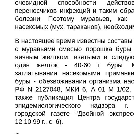
очевидной способности действ
переносчиков инфекций и таким обра
болезни. Поэтому муравьев, как
насекомых (мух, тараканов), необходи
В настоящее время известны составы
с муравьями смесью порошка буры 
яичным желтком, взятыми в следую
один желток - 40-60 г буры. 
заглатывании насекомыми приманк
буры - обезвоживании организма нас
РФ N 2127048, МКИ 6, A 01 M 1/02, оп
также публикация Центра государст
эпидемиологического надзора г.
городской газете "Двойной экспре
12.10.99 г., с. 6).