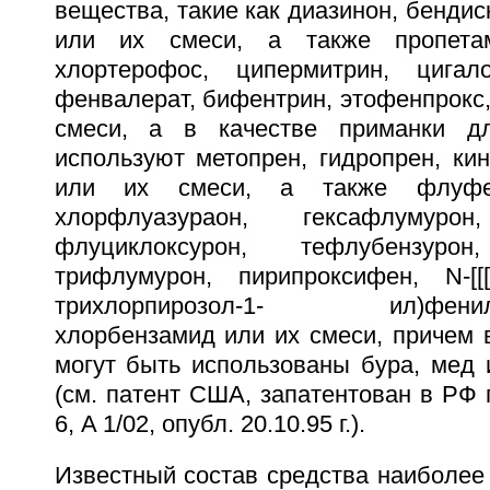
вещества, такие как диазинон, бендис
или их смеси, а также пропетам
хлортерофос, ципермитрин, цигало
фенвалерат, бифентрин, этофенпрокс,
смеси, а в качестве приманки д
используют метопрен, гидропрен, ки
или их смеси, а также флуфен
хлорфлуазураон, гексафлумурон
флуциклоксурон, тефлубензурон
трифлумурон, пирипроксифен, N-[[[3,
трихлорпирозол-1- ил)фенил]ам
хлорбензамид или их смеси, причем 
могут быть использованы бура, мед 
(см. патент США, запатентован в РФ
6, A 1/02, опубл. 20.10.95 г.).
Известный состав средства наиболее