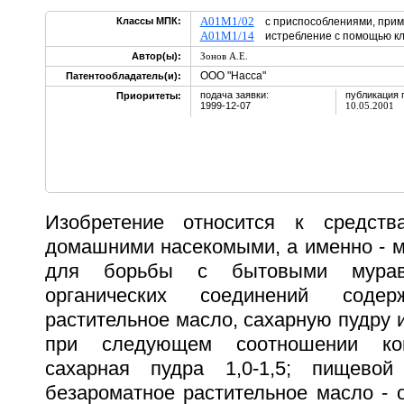
A01M1/02
Классы МПК:
с приспособлениями, при
A01M1/14
истребление с помощью к
Автор(ы):
Зонов А.Е.
ООО "Насса"
Патентообладатель(и):
подача заявки:
публикация 
Приоритеты:
1999-12-07
10.05.2001
Изобретение относится к средст
домашними насекомыми, а именно - м
для борьбы с бытовыми мурав
органических соединений содер
растительное масло, сахарную пудру 
при следующем соотношении ком
сахарная пудра 1,0-1,5; пищевой 
безароматное растительное масло - 