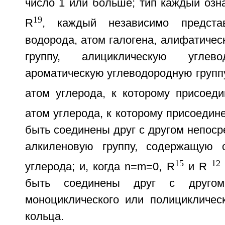
число 1 или больше; тип каждый озна
19
R
, каждый независимо предста
водорода, атом галогена, алифатиче
группу, алициклическую углево
ароматическую углеводородную группу
атом углерода, к которому присоед
атом углерода, к которому присоедин
быть соединены друг с другом непоср
алкиленовую группу, содержащую
15
12
углерода; и, когда n=m=0, R
и R
быть соединены друг с другом
моноциклического или полициклическ
кольца.