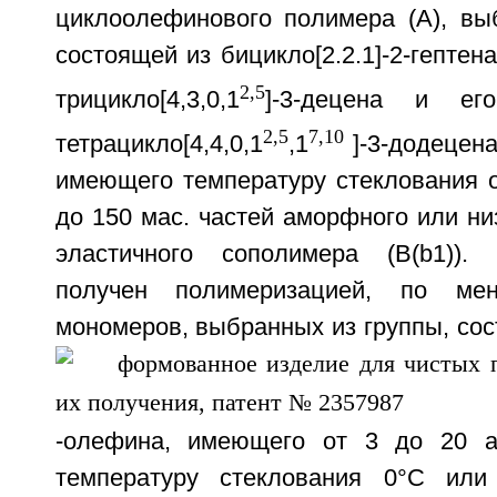
циклоолефинового полимера (А), выб
состоящей из бицикло[2.2.1]-2-гептен
2,5
трицикло[4,3,0,1
]-3-децена и ег
2,5
7,10
тетрацикло[4,4,0,1
,1
]-3-додецена
имеющего температуру стеклования о
до 150 мас. частей аморфного или ни
эластичного сополимера (B(b1)). 
получен полимеризацией, по ме
мономеров, выбранных из группы, сос
-олефина, имеющего от 3 до 20 а
температуру стеклования 0°С или