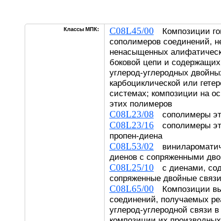
C08L45/00
Классы МПК:
Композиции го
сополимеров соединений, н
ненасыщенных алифатическ
боковой цепи и содержащих
углерод-углеродных двойны
карбоциклической или гете
системах; композиции на о
этих полимеров
C08L23/08
сополимеры эт
C08L23/16
сополимеры эте
пропен-диена
C08L53/02
винилароматиче
диенов с сопряженными дв
C08L25/10
с диенами, со
сопряженные двойные связ
C08L65/00
Композиции вы
соединений, получаемых ре
углерод-углеродной связи в
композиции их производных