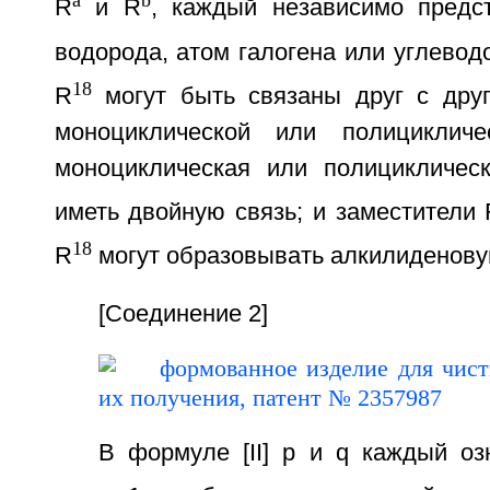
a
b
R
и R
, каждый независимо предс
водорода, атом галогена или углевод
18
R
могут быть связаны друг с дру
моноциклической или полицикличе
моноциклическая или полициклическ
иметь двойную связь; и заместители
18
R
могут образовывать алкилиденовую
[Соединение 2]
В формуле [II] p и q каждый оз