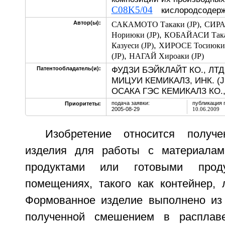
C08K5/04
кислородсодерж
,
Автор(ы):
САКАМОТО Такаки (JP)
СИРАГ
,
Нориюки (JP)
КОБАЙАСИ Така
,
Казуеси (JP)
ХИРОСЕ Тосиюки 
,
(JP)
НАГАЙ Хироаки (JP)
ФУДЗИ БЭЙКЛАЙТ КО., ЛТД.
Патентообладатель(и):
МИЦУИ КЕМИКАЛЗ, ИНК. (J
ОСАКА ГЭС КЕМИКАЛЗ КО., 
подача заявки:
публикация 
Приоритеты:
2005-08-29
10.06.2009
Изобретение относится получ
изделия для работы с материалам
продуктами или готовыми прод
помещениях, такого как контейнер, 
Формованное изделие выполнено из
полученной смешением в расплав