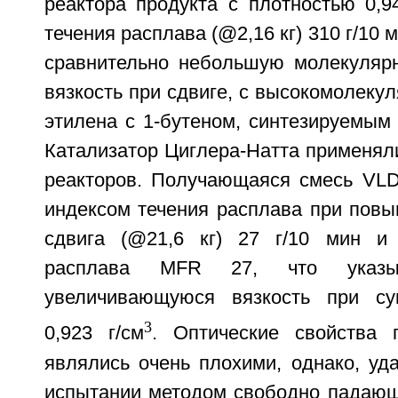
реактора продукта с плотностью 0,9
течения расплава (@2,16 кг) 310 г/10 
сравнительно небольшую молекуляр
вязкость при сдвиге, с высокомолек
этилена с 1-бутеном, синтезируемым 
Катализатор Циглера-Натта применял
реакторов. Получающаяся смесь VL
индексом течения расплава при пов
сдвига (@21,6 кг) 27 г/10 мин и 
расплава MFR 27, что указы
увеличивающуюся вязкость при су
3
0,923 г/см
. Оптические свойства 
являлись очень плохими, однако, уд
испытании методом свободно падающ