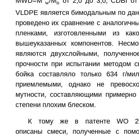
MWD=M
/M
от 2,0 до 3,0, CDBI о
w
n
VLDPE является бимодальным по дан
проведено их сравнение с аналогичн
пленками, изготовленными из како
вышеуказанных компонентов. Несмо
являются двухслойными, полученно
прочности при испытании методом 
бойка составляло только 634 г/ми
приемлемыми, однако не превосх
мутности, составляющими примерно 
степени плохим блеском.
К тому же в патенте WO 2005
описаны смеси, полученные с пом