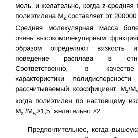
моль, и желательно, когда z-средняя
полиэтилена M
составляет от 200000 
z
Средняя молекулярная масса боле
очень высокомолекулярным фракция
образом определяют вязкость и
поведение расплава в отно
Соответственно, в качестве
характеристики полидисперсност
рассчитываемый коэффициент M
/M
z
когда полиэтилен по настоящему из
M
/M
>1,5, желательно >2.
z
w
Предпочтительнее, когда вышеук