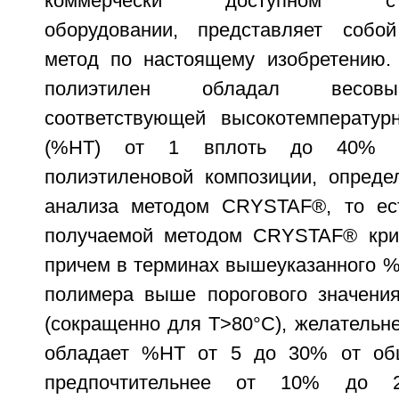
коммерчески доступном стан
оборудовании, представляет собой
метод по настоящему изобретению.
полиэтилен обладал весов
соответствующей высокотемператур
(%НТ) от 1 вплоть до 40% 
полиэтиленовой композиции, опред
анализа методом CRYSTAF®, то ест
получаемой методом CRYSTAF® крив
причем в терминах вышеуказанного %
полимера выше порогового значени
(сокращенно для Т>80°С), желательне
обладает %НТ от 5 до 30% от об
предпочтительнее от 10% до 