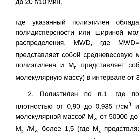
до 20 г/10 мин,
где указанный полиэтилен облад
полидисперсности или шириной мол
распределения, MWD, где MWD
представляет собой средневесовую 
полиэтилена и M
представляет соб
n
молекулярную массу) в интервале от 3
2. Полиэтилен по п.1, где по
3
плотностью от 0,90 до 0,935 г/см
и
молекулярной массой M
от 50000 до 
w
M
/M
более 1,5 (где M
предствля
z
w
z