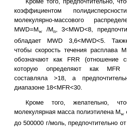
Кроме того, предпочтительно, что
коэффициентом полидисперсно
молекулярно-массового распред
MWD=M
/M
, 3<MWD<8, предпочтит
w
n
обладает MWD 3,6<MWD<5. Также 
чтобы скорость течения расплава M
обозначают как FRR (отношение ск
которую определяют как MFR (21
составляла >18, а предпочтитель
диапазоне 18<MFR<30.
Кроме того, желательно, что
молекулярная масса полиэтилена M
w
до 500000 г/моль, предпочтительно от