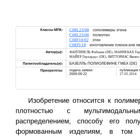
C08L23/08
Классы МПК:
сополимеры этена
C08L23/06
полиэтен
C08F10/02
этен
C08J5/18
изготовление пленок или ли
,
Автор(ы):
ФАНТИНЕЛЬ Фабиана (DE)
МАННЕБАХ Герд
,
МАЙЕР Герхардус (DE)
ВИТТОРИАС Яковос
БАЗЕЛЛЬ ПОЛИОЛЕФИНЕ ГМБХ (DE)
Патентообладатель(и):
подача заявки:
публикация 
Приоритеты:
2009-09-22
27.05.2014
Изобретение относится к полиме
плотностью с мультимодальн
распределением, способу его пол
формованным изделиям, в том 