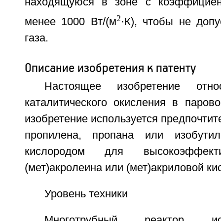
находящуюся в зоне с коэффициен
2
менее 1000 Вт/(м
·К), чтобы не допу
газа.
Описание изобретения к патенту
Настоящее изобретение отн
каталитического окисления в паров
изобретение используется предпочтит
пропилена, пропана или изобути
кислородом для высокоэффекти
(мет)акролеина или (мет)акриловой ки
Уровень техники
Многотрубный реактор ис