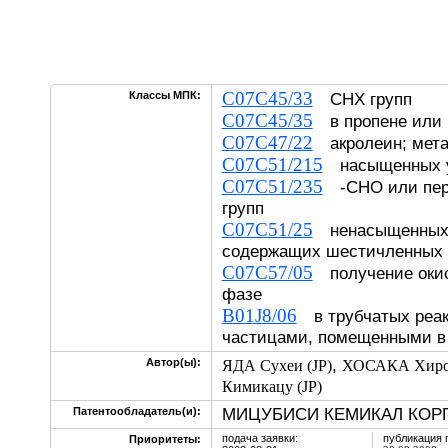
C07C45/33
Классы МПК:
CHX групп
C07C45/35
в пропене или 
C07C47/22
акролеин; мета
C07C51/215
насыщенных уг
C07C51/235
-CHO или пер
групп
C07C51/25
ненасыщенных 
содержащих шестичленных 
C07C57/05
получение окис
фазе
B01J8/06
в трубчатых реак
частицами, помещенными в
,
Автор(ы):
ЯДА Сухеи (JP)
ХОСАКА Хирот
Кимикацу (JP)
МИЦУБИСИ КЕМИКАЛ КОРП
Патентообладатель(и):
подача заявки:
публикация 
Приоритеты: