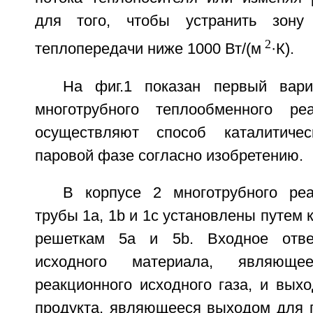
для того, чтобы устранить зону
2
теплопередачи ниже 1000 Вт/(м
·К).
На фиг.1 показан первый вари
многотрубного теплообменного ре
осуществляют способ каталитиче
паровой фазе согласно изобретению.
В корпусе 2 многотрубного ре
трубы 1а, 1b и 1с установлены путем 
решеткам 5а и 5b. Входное отве
исходного материала, являющ
реакционного исходного газа, и вых
продукта, являющееся выходом для п