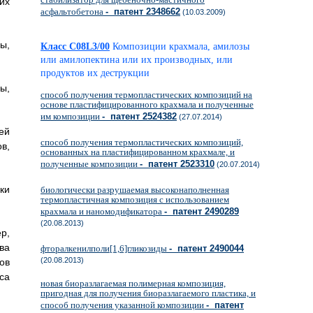
их
асфальтобетона
- патент 2348662
(10.03.2009)
ы,
Класс C08L3/00
Композиции крахмала, амилозы
или амилопектина или их производных, или
продуктов их деструкции
ы,
способ получения термопластических композиций на
основе пластифицированного крахмала и полученные
им композиции
- патент 2524382
(27.07.2014)
ей
способ получения термопластических композиций,
в,
основанных на пластифицированном крахмале, и
полученные композиции
- патент 2523310
(20.07.2014)
ки
биологически разрушаемая высоконаполненная
термопластичная композиция с использованием
крахмала и наномодификатора
- патент 2490289
(20.08.2013)
р,
ва
фторалкенилполи[1,6]гликозиды
- патент 2490044
(20.08.2013)
ов
са
новая биоразлагаемая полимерная композиция,
пригодная для получения биоразлагаемого пластика, и
способ получения указанной композиции
- патент