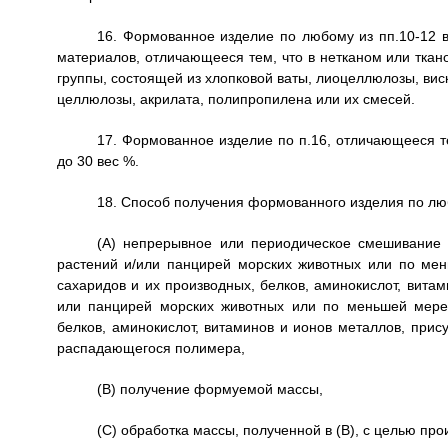
16. Формованное изделие по любому из пп.10-12 в
материалов, отличающееся тем, что в нетканом или ткан
группы, состоящей из хлопковой ваты, лиоцеллюлозы, ви
целлюлозы, акрилата, полипропилена или их смесей.
17. Формованное изделие по п.16, отличающееся те
до 30 вес %.
18. Способ получения формованного изделия по лю
(A) непрерывное или периодическое смешивание
растений и/или панцирей морских животных или по мен
сахаридов и их производных, белков, аминокислот, витам
или панцирей морских животных или по меньшей мере 
белков, аминокислот, витаминов и ионов металлов, прису
распадающегося полимера,
(B) получение формуемой массы,
(C) обработка массы, полученной в (В), с целью пр