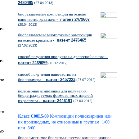
2480495
(27.04.2013)
биоразлагаемые композиции на основе
наночастиц крахмала
- патент 2479607
(20.04.2013)
из
биоразлагаемые многофазные композиции
на основе крахмала
- патент 2476465
(27.02.2013)
способ получения продукта на древесной основе
-
из
патент 2469059
(10.12.2012)
способ получения наночастиц из
ли
биополимера
- патент 2457223
(27.07.2012)
полимерная композиция для получения
биодеградируемых формовочных изделий
из расплава
- патент 2446191
(27.03.2012)
та
Класс C08L5/00
Композиции полисахаридов или
их производных, не отнесенные к группам 1/00
или 3/00
ых
биосовместимое биодеградируемое композиционное