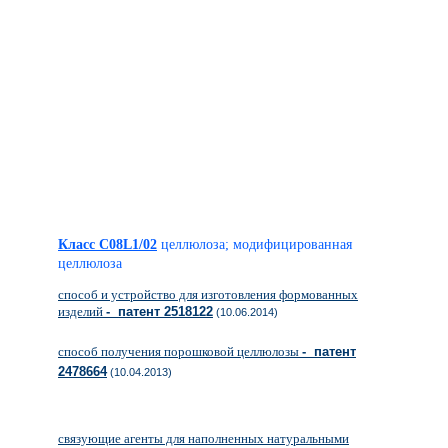
Класс C08L1/02
целлюлоза; модифицированная
целлюлоза
способ и устройство для изготовления формованных
изделий
- патент 2518122
(10.06.2014)
способ получения порошковой целлюлозы
- патент
2478664
(10.04.2013)
связующие агенты для наполненных натуральными