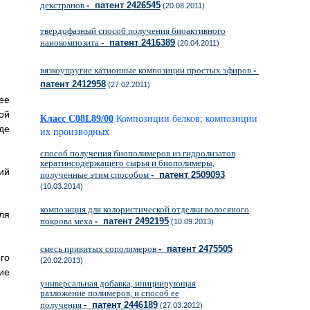
декстранов
- патент 2426545
(20.08.2011)
твердофазный способ получения биоактивного
нанокомпозита
- патент 2416389
(20.04.2011)
вязкоупругие катионные композиции простых эфиров
-
патент 2412958
(27.02.2011)
ее
ой
Класс C08L89/00
Композиции белков; композиции
де
их производных
способ получения биополимеров из гидролизатов
кератинсодержащего сырья и биополимеры,
ий
полученные этим способом
- патент 2509093
(10.03.2014)
композиция для колористической отделки волосяного
ля
покрова меха
- патент 2492195
(10.09.2013)
смесь привитых сополимеров
- патент 2475505
го
(20.02.2013)
ие
универсальная добавка, инициирующая
разложение полимеров, и способ ее
получения
- патент 2446189
(27.03.2012)