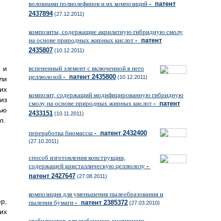
волокнами полиолефинов и их композиций
- патент
2437894
(27.12.2011)
композиты, содержащие акрилатную гибридную смолу
на основе природных жирных кислот
- патент
2435807
(10.12.2011)
 и
вспененный элемент с включенной в него
целлюлозой
- патент 2435800
(10.12.2011)
ли
их
композит, содержащий модифицированную гибридную
из
смолу на основе природных жирных кислот
- патент
ью
2433151
(10.11.2011)
л.
переработка биомассы
- патент 2432400
(27.10.2011)
способ изготовления конструкции,
содержащей кристаллическую целлюлозу
-
патент 2427647
(27.08.2011)
композиция для уменьшения пылеобразования и
р,
пыления бумаги
- патент 2385372
(27.03.2010)
их
стабилизатор для щебеночно-мастичного