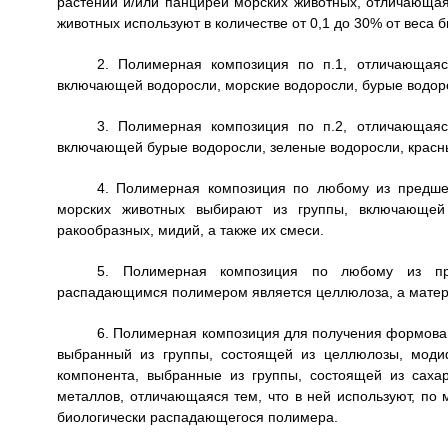
растений и/или панцирей морских животных, отличающая
животных используют в количестве от 0,1 до 30% от веса
2. Полимерная композиция по п.1, отличающаяс
включающей водоросли, морские водоросли, бурые водоро
3. Полимерная композиция по п.2, отличающаяс
включающей бурые водоросли, зеленые водоросли, красны
4. Полимерная композиция по любому из предше
морских животных выбирают из группы, включающей
ракообразных, мидий, а также их смеси.
5. Полимерная композиция по любому из пре
распадающимся полимером является целлюлоза, а матери
6. Полимерная композиция для получения формова
выбранный из группы, состоящей из целлюлозы, мод
компонента, выбранные из группы, состоящей из сахар
металлов, отличающаяся тем, что в ней используют, по 
биологически распадающегося полимера.