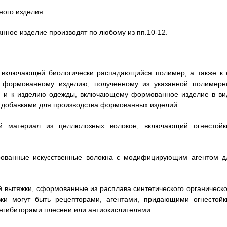
ого изделия.
анное изделие производят по любому из пп.10-12.
, включающей биологически распадающийся полимер, а также к 
 формованному изделию, полученному из указанной полимерн
ю, и к изделию одежды, включающему формованное изделие в ви
 добавками для производства формованных изделий.
й материал из целлюлозных волокон, включающий огнестойк
ованные искусственные волокна с модифицирующим агентом д
 вытяжки, сформованные из расплава синтетического органическо
ки могут быть рецепторами, агентами, придающими огнестойк
ингибиторами плесени или антиокислителями.