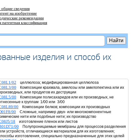
 общие сведения
атент на изобретение
тодические рекомендации
 патентная классификация
ванные изделия и способ их
C08L1/02
целлюлоза; модифицированная целлюлоза
C08L3/00
Композиции крахмала, амилозы или амилопектина или их
производных, или продуктов их деструкции
C08L5/00
Композиции полисахаридов или их производных, не
отнесенные к группам 1/00 или 3/00
C08L89/00
Композиции белков; композиции их производных
D01F8/00
Сложные, например двух- или многокомпонентные
химические нити или подобные нити; их производство
C08J5/18
изготовление пленок или листов
B01D71/00
Полупроницаемые мембраны для процессов разделения
или устройств, отличающиеся материалом для их изготовления;
способы изготовления, специально предназначенные для этих целей