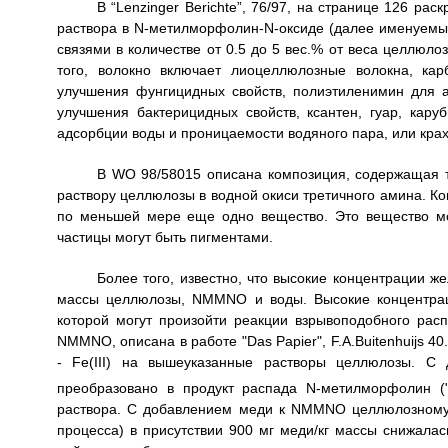
В “Lenzinger Berichte”, 76/97, на странице 126 р
раствора в N-метилморфолин-N-оксиде (далее именуемы
связями в количестве от 0.5 до 5 вес.% от веса целлюл
того, волокно включает лиоцеллюлозные волокна, кар
улучшения фунгицидных свойств, полиэтиленимин для а
улучшения бактерицидных свойств, ксантен, гуар, кар
адсорбции воды и проницаемости водяного пара, или кра
В WO 98/58015 описана композиция, содержащая 
раствору целлюлозы в водной окиси третичного амина. Ко
по меньшей мере еще одно вещество. Это вещество м
частицы могут быть пигментами.
Более того, известно, что высокие концентрации 
массы целлюлозы, NMMNO и воды. Высокие концентрац
которой могут произойти реакции взрывоподобного рас
NMMNO, описана в работе "Das Papier", F.A.Buitenhuijs 40
- Fe(III) на вышеуказанные растворы целлюлозы. С
преобразовано в продукт распада N-метилморфолин (
раствора. С добавлением меди к NMMNO целлюлозному 
процесса) в присутствии 900 мг меди/кг массы снижалас