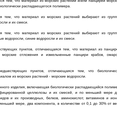
ся тем, что материал из морских растений и/или панцирей морск
 биологически распадающегося полимера.
я тем, что материал из морских растений выбирают из групп
сли и их смеси.
я тем, что материал из морских растений выбирают из групп
е водоросли, синие водоросли и их смеси.
ствующих пунктов, отличающаяся тем, что материал из панцир
 морские отложения и измельченные панцири крабов, омаро
дшествующих пунктов, отличающаяся тем, что биологичес
алом из морских растений - морские водоросли.
нного изделия, включающая биологически распадающийся полиме
ифицированной целлюлозы и их смесей, и по меньшей мере д
идов и их производных, белков, аминокислот, витаминов и ион
меньшей мере, два компонента, в количестве от 0,1 до 30% от ве