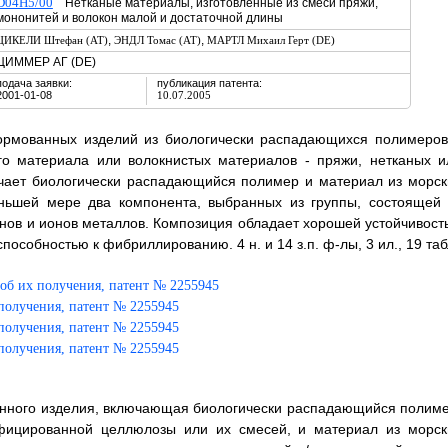
D04H5/00
Нетканые материалы, изготовленные из смеси пряжи,
мононитей и волокон малой и достаточной длины
,
,
ЦИКЕЛИ Штефан (AT)
ЭНДЛ Томас (AT)
МАРТЛ Михаил Герт (DE)
ЦИММЕР АГ (DE)
подача заявки:
публикация патента:
2001-01-08
10.07.2005
формованных изделий из биологически распадающихся полимеров
го материала или волокнистых материалов - пряжи, нетканых и
чает биологически распадающийся полимер и материал из морск
ньшей мере два компонента, выбранных из группы, состоящей 
инов и ионов металлов. Композиция обладает хорошей устойчивост
особностью к фибриллированию. 4 н. и 14 з.п. ф-лы, 3 ил., 19 таб
нного изделия, включающая биологически распадающийся полиме
фицированной целлюлозы или их смесей, и материал из морск