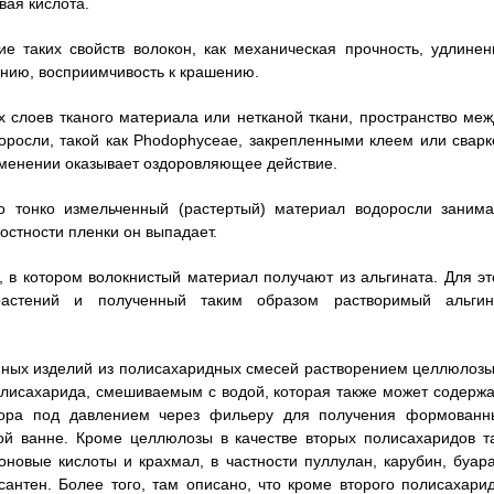
вая кислота.
е таких свойств волокон, как механическая прочность, удлинен
ранию, восприимчивость к крашению.
х слоев тканого материала или нетканой ткани, пространство меж
росли, такой как Phodophyceae, закрепленными клеем или сварк
рименении оказывает оздоровляющее действие.
то тонко измельченный (растертый) материал водоросли занима
остности пленки он выпадает.
 в котором волокнистый материал получают из альгината. Для эт
растений и полученный таким образом растворимый альгин
ных изделий из полисахаридных смесей растворением целлюлозы
олисахарида, смешиваемым с водой, которая также может содержа
твора под давлением через фильеру для получения формованн
ной ванне. Кроме целлюлозы в качестве вторых полисахаридов т
оновые кислоты и крахмал, в частности пуллулан, карубин, буара
сантен. Более того, там описано, что кроме второго полисахарид