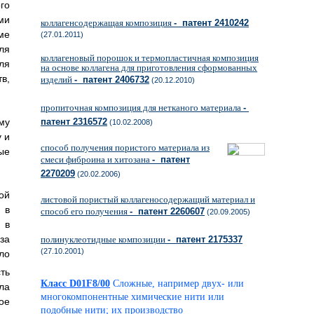
го
ми
коллагенсодержащая композиция
- патент 2410242
ме
(27.01.2011)
ля
коллагеновый порошок и термопластичная композиция
ля
на основе коллагена для приготовления сформованных
в,
изделий
- патент 2406732
(20.12.2010)
пропиточная композиция для нетканого материала
-
му
патент 2316572
(10.02.2008)
 и
способ получения пористого материала из
ые
смеси фиброина и хитозана
- патент
2270209
(20.02.2006)
ой
листовой пористый коллагеносодержащий материал и
 в
способ его получения
- патент 2260607
(20.09.2005)
 в
еза
полинуклеотидные композиции
- патент 2175337
(27.10.2001)
ло
ть
Класс D01F8/00
Сложные, например двух- или
ла
многокомпонентные химические нити или
ое
подобные нити; их производство