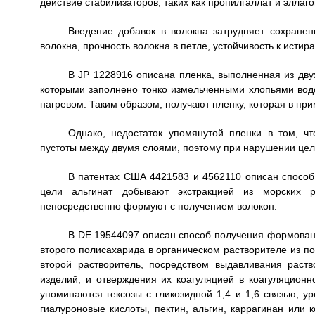
действие стабилизаторов, таких как пропилгаллат и эллаго
Введение добавок в волокна затрудняет сохранени
волокна, прочность волокна в петле, устойчивость к исти
В JP 1228916 описана пленка, выполненная из дву
которыми заполнено тонко измельченными хлопьями водо
нагревом. Таким образом, получают пленку, которая в п
Однако, недостаток упомянутой пленки в том, ч
пустоты между двумя слоями, поэтому при нарушении цел
В патентах США 4421583 и 4562110 описан способ,
цели альгинат добывают экстракцией из морских 
непосредственно формуют с получением волокон.
В DE 19544097 описан способ получения формован
второго полисахарида в органическом растворителе из п
второй растворитель, посредством выдавливания рас
изделий, и отверждения их коагуляцией в коагуляцион
упоминаются гексозы с гликозидной 1,4 и 1,6 связью, ур
гиалуроновые кислоты, пектин, альгин, каррагинан или к