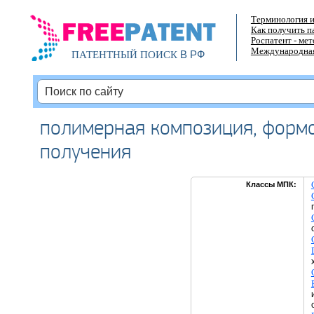
Терминология и
Как получить п
Роспатент - ме
Международная
В РФ
ПАТЕНТНЫЙ ПОИСК
полимерная композиция, формо
получения
Классы МПК: