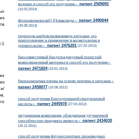
волокно и способ его получения
- патент 2509091
(10.03.2014)
ых
из
фторалкенилполи[1,6]гликозиды
- патент 2490044
та
(20.08.2013)
гидрогель карбоксиалкиламида хитозана, его
приготовление и применение в косметологии и
,1
дерматологии
- патент 2476201
(27.02.2013)
биосовместимый биодеградируемый пористый
композиционный материал и способ его получения
-
патент 2471824
(10.01.2013)
их
биоразлагаемая пленка на основе пектина и хитозана
-
из
патент 2458077
(10.08.2012)
и/
в,
способ получения борсодержащей гиалуроновой
го
кислоты
- патент 2445978
(27.03.2012)
загущающая композиция, обладающая улучшенной
способностью придавать вязкость
- патент 2434030
(20.11.2011)
способ получения флуоресцентных производных