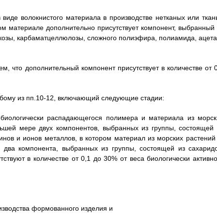
 виде волокнистого материала в производстве нетканых или ткан
ом материале дополнительно присутствует компонент, выбранный 
скозы, карбаматцеллюлозы, сложного полиэфира, полиамида, ацета
м, что дополнительный компонент присутствует в количестве от 0
бому из пп.10-12, включающий следующие стадии:
 биологически распадающегося полимера и материала из морск
ьшей мере двух компонентов, выбранных из группы, состоящей 
инов и ионов металлов, в котором материал из морских растений 
два компонента, выбранных из группы, состоящей из сахаридо
тствуют в количестве от 0,1 до 30% от веса биологически активно
оизводства формованного изделия и