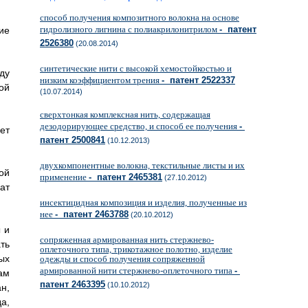
способ получения композитного волокна на основе
гидролизного лигнина с полиакрилонитрилом
- патент
ие
2526380
(20.08.2014)
синтетические нити с высокой хемостойкостью и
ду
низким коэффициентом трения
- патент 2522337
ой
(10.07.2014)
сверхтонкая комплексная нить, содержащая
дезодорирующее средство, и способ ее получения
-
ет
патент 2500841
(10.12.2013)
двухкомпонентные волокна, текстильные листы и их
ой
применение
- патент 2465381
(27.10.2012)
ат
инсектицидная композиция и изделия, полученные из
нее
- патент 2463788
(20.10.2012)
 и
сопряженная армированная нить стержнево-
ть
оплеточного типа, трикотажное полотно, изделие
ых
одежды и способ получения сопряженной
армированной нити стержнево-оплеточного типа
-
ам
патент 2463395
(10.10.2012)
н,
а,