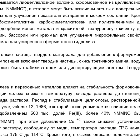
аскрывается лиоцеллюлозное волокно, сформованное из целлюлозно
м "NMMNO"), в которое могут быть включены агенты с поперечны
озы для улучшения показателя истирания в мокром состоянии. Кро
боксиметилхитин, карбоксиметилхитозан или полиэтиленимин д
дсорбции ионов металла и красителей, гиалуроновую кислоту д
убин, бассорин или крахмал для улучшения гидрофильных свойст
хмал для ускоренного ферментного гидролиза.
тонкие частицы твердого материала для добавления к формуемо
мпозиция включает твердые частицы, окись третичного амина, воду
ожет быть стабилизатором или диспергирующим агентом. Тверд
железа и переходных металлов влияют на стабильность формовочн
ии железа снижают температуру распада раствора до степени,
пада раствора. Распад и стабилизация целлюлозы, растворенной
. year, volume 12, 1986, в которой также упоминается влияние жел
 добавлением 500 тыс. долей Fe(III), более 40% NMMNO бы
+2
"NMM"), при этом добавление Cu
также снижает устойчивос
раствору, свободному от меди, температура распада (Т°С нача
ь со 175°С до 114°С. Кроме того, в ссылке описано положительн