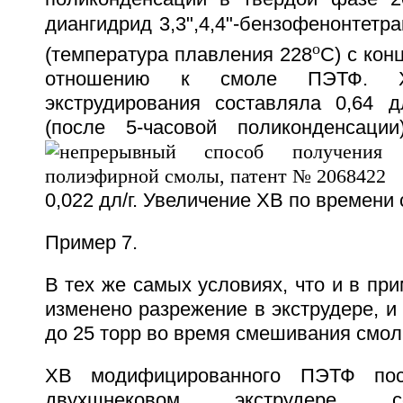
диангидрид 3,3",4,4"-бензофенонтетр
o
(температура плавления 228
С) с кон
отношению к смоле ПЭТФ. 
экструдирования составляла 0,64 д
(после 5-часовой поликонденсации
0,022 дл/г. Увеличение ХВ по времени с
Пример 7.
В тех же самых условиях, что и в при
изменено разрежение в экструдере, и 
до 25 торр во время смешивания смо
ХВ модифицированного ПЭТФ по
двухшнековом экструдере с