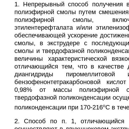
1. Непрерывный способ получения 
полиэфирной смолы путем смешения
полиэфирной смолы, вклю
этилентерефталата и/или этиленизоф
обеспечивающей ускорение достижени
смолы, в экструдере с последующи
смолы и твердофазной поликонденса
величины характеристической вязкос
отличающийся тем, что в качестве 
диангидриды пиромеллитовой 
бензофенонтетракарбоновой кислот
0,98% от массы полиэфирной с
твердофазной поликонденсации осуще
o
поликонденсации при 170-216
С в тече
2. Способ по п. 1, отличающийся 
осуществляют в двухшнековом экстр