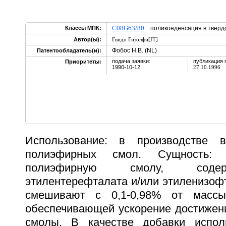
C08G63/80
Классы МПК:
поликонденсация в тверд
Автор(ы):
Гвидо Гизолфи[IT]
Фобос Н.В. (NL)
Патентообладатель(и):
подача заявки:
публикация 
Приоритеты:
1990-10-12
27.10.1996
Использование: в производстве в
полиэфирных смол. Сущность: н
полиэфирную смолу, соде
этилентерефталата и/или этиленизофт
смешивают с 0,1-0,98% от массы
обеспечивающей ускорение достижени
смолы. В качестве добавки испол