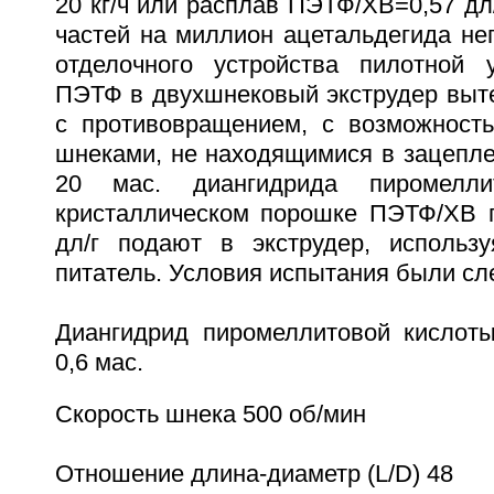
20 кг/ч или расплав ПЭТФ/ХВ=0,57 дл
частей на миллион ацетальдегида не
отделочного устройства пилотной 
ПЭТФ в двухшнековый экструдер выт
с противовращением, с возможность
шнеками, не находящимися в зацеплен
20 мас. диангидрида пиромелл
кристаллическом порошке ПЭТФ/ХВ 
дл/г подают в экструдер, использу
питатель. Условия испытания были с
Диангидрид пиромеллитовой кислот
0,6 мас.
Скорость шнека 500 об/мин
Отношение длина-диаметр (L/D) 48