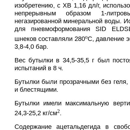
изобретению, с ХВ 1,16 дл/г, использ
непрерывным образом 1-литро
негазированной минеральной воды. И
для пневмоформования SID ELDSL
o
шнеков составляли 280
С, давление э
3,8-4,0 бар.
Вес бутылки в 34,5-35,5 г был пост
испытаний в 8 ч.
Бутылки были прозрачными без геля,
и блестящими.
Бутылки имели максимальную верти
2
24,3-25,2 кг/см
.
Содержание ацетальдегида в свобо