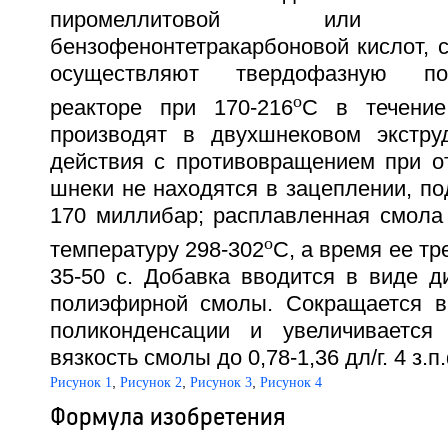
пиромеллитовой или 
бензофенонтетракарбоновой кислот, 
осуществляют твердофазную по
o
реакторе при 170-216
С в течение
производят в двухшнековом экстру
действия с противовращением при от
шнеки не находятся в зацеплении, по
170 миллибар; расплавленная смола 
o
температуру 298-302
С, а время ее т
35-50 с. Добавка вводится в виде д
полиэфирной смолы. Сокращается в
поликонденсации и увеличивается 
вязкость смолы до 0,78-1,36 дл/г. 4 з.п
,
,
,
Рисунок 1
Рисунок 2
Рисунок 3
Рисунок 4
Формула изобретения