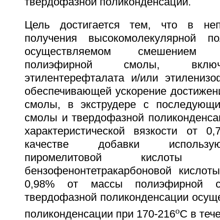
твердофазной поликонденсации.
Цель достигается тем, что в не
получения высокомолекулярной п
осуществляемом смешением ни
полиэфирной смолы, вклю
этилентерефталата и/или этиленизо
обеспечивающей ускорение достижени
смолы, в экструдере с последующи
смолы и твердофазной поликонденса
характеристической вязкости от 0,
качестве добавки использу
пиромелитовой кислоты и
бензофенонтетракарбоновой кислоты
0,98% от массы полиэфирной с
твердофазной поликонденсации осуще
o
поликонденсации при 170-216
С в тече