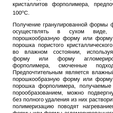
кристаллитов форполимера, предпо
о
100
С.
Получение гранулированной формы 
осуществлять в сухом виде, 
порошкообразную форму или форму 
порошка пористого кристаллическог
во влажном состоянии, использу
форму или форму агломериро
форполимера, смоченные подхо
Предпочтительным является влажный
порошкообразную форму или форму 
порошка форполимера, получаемые 
порообразованием, можно подвергн
без полного удаления из них раствор
полимеризацию поводят нагревание