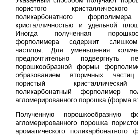
Указанным способом получают поро
пористого кристаллического
поликарбонатного форполиме
кристалличностью и удельной площ
Иногда полученная порошко
форполимера содержит слишком
частицы. Для уменьшения количе
предпочтительно подвергнуть п
порошкообразной формы форполим
образованием вторичных частиц
пористый кристаллический
поликарбонатный форполимер п
агломерированного порошка (форма вт
Полученную порошкообразную 
агломерированного порошка пористог
ароматического поликарбонатного 