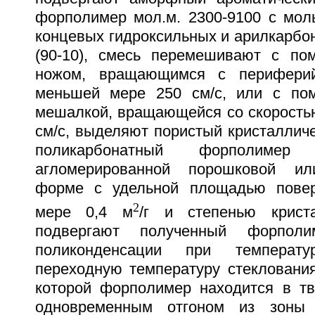
форполимер мол.м. 2300-9100 с мо
концевых гидроксильных и арилкарбона
(90-10), смесь перемешивают с по
ножом, вращающимся с периферий
меньшей мере 250 см/с, или с по
мешалкой, вращающейся со скоростью
см/с, выделяют пористый кристаллич
поликарбонатный форполимер
агломерированной порошковой ил
форме с удельной площадью повер
2
мере 0,4 м
/г и степенью крист
подвергают полученный форполи
поликонденсации при температ
переходную температуру стекловани
которой форполимер находится в тв
одновременным отгоном из зоны 