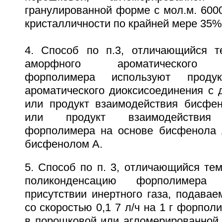
гранулированной форме с мол.м. 600
кристалличности по крайней мере 35%
4. Способ по п.3, отличающийся т
аморфного ароматического п
форполимера используют продук
ароматического диоксисоединения с 
или продукт взаимодействия бисфе
или продукт взаимодействия п
форполимера на основе бисфенола 
бисфенолом А.
5. Способ по п. 3, отличающийся те
поликонденсацию форполимера
присутствии инертного газа, подавае
со скоростью 0,1 7 л/ч на 1 г форпол
в порошковой или агломерированной