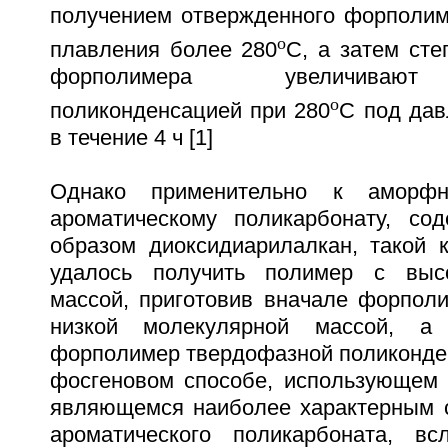
получением отвержденного форполим
о
плавления более 280
С, а затем ст
форполимера увеличивают
о
поликонденсацией при 280
С под дав
в течение 4 ч [1]
Однако применительно к аморф
ароматическому поликарбонату, со
образом диоксидиарилалкан, такой 
удалось получить полимер с выс
массой, приготовив вначале форполи
низкой молекулярной массой, а 
форполимер твердофазной поликонден
фосгеновом способе, использующем 
являющемся наиболее характерным 
ароматического поликарбоната, вс