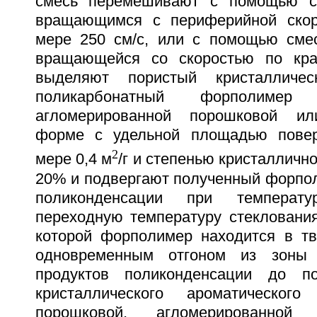
смесь перемешивают с помощью с
вращающимся с периферийной ско
мере 250 см/с, или с помощью сме
вращающейся со скоростью по кра
выделяют пористый кристалличес
поликарбонатный форполимер
агломерированной порошковой ил
форме с удельной площадью повер
2
мере 0,4 м
/г и степенью кристалличн
20% и подвергают полученный форпо
поликонденсации при температ
переходную температуру стекловани
которой форполимер находится в тв
одновременным отгоном из зоны 
продуктов поликонденсации до по
кристаллического ароматическог
порошковой, агломерированной