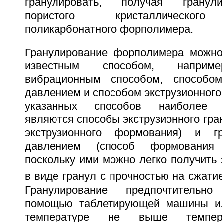
гранулировать, получая грану
пористого кристаллического
поликарбонатного форполимера.
Гранулирование форполимера можно
известным способом, наприме
вибрационным способом, способо
давлением и способом экструзионног
указанных способов наиболее п
являются способы экструзионного гра
экструзионного формования) и г
давлением (способ формования
поскольку ими можно легко получить
в виде гранул с прочностью на сжатие
Гранулирование предпочтительн
помощью таблетирующей машины ил
температуре не выше темпер