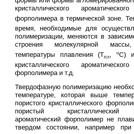
формы или формы агломерированного
кристаллического ароматического
форполимера в термической зоне. Те
время, необходимые для осуществл
полимеризации, меняются в зависимо
строения молекулярной массы, 
о
температуры плавления (Т
,
С) 
пл
кристаллического ароматического
форполимера и т.д.
Твердофазную полимеризацию необхо
температуре, которая выше темпер
пористого кристаллического форполи
пористый кристаллический п
ароматический форполимер не плави
твердом состоянии, например при