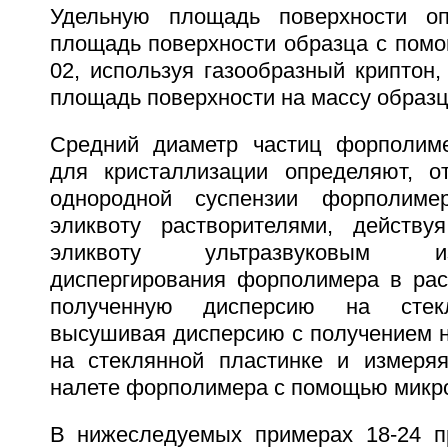
Удельную площадь поверхности оп
площадь поверхности образца с пом
02, используя газообразный криптон
площадь поверхности на массу образц
Средний диаметр частиц форполиме
для кристаллизации определяют, о
однородной суспензии форполиме
эликвоту растворителями, действу
эликвоту ультразвуковым 
диспергирования форполимера в рас
полученную дисперсию на стекл
высушивая дисперсию с получением 
на стеклянной пластинке и измеря
налете форполимера с помощью микро
В нижеследуемых примерах 18-24 п