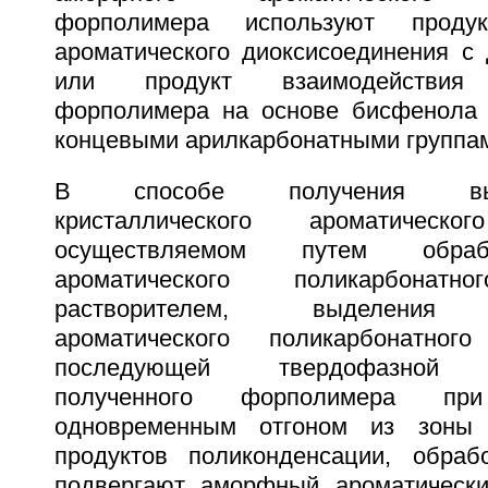
форполимера используют продук
ароматического диоксисоединения с
или продукт взаимодействия п
форполимера на основе бисфенола 
концевыми арилкарбонатными группам
В способе получения высок
кристаллического ароматическог
осуществляемом путем обраб
ароматического поликарбонатн
растворителем, выделения к
ароматического поликарбонатно
последующей твердофазной п
полученного форполимера пр
одновременным отгоном из зоны 
продуктов поликонденсации, обраб
подвергают аморфный ароматически