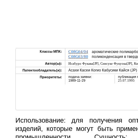
C08G64/04
Классы МПК:
ароматические поликарб
C08G63/80
поликонденсация в тверд
,
,
Автор(ы):
Исабуро Фукава[JP]
Синсуке Фукуока[JP]
Ки
Асахи Касеи Когио Кабусики Кайся (JP)
Патентообладатель(и):
подача заявки:
публикация 
Приоритеты:
1989-11-29
25.07.1995
Использование: для получения опт
изделий, которые могут быть приме
промышленности. Сущность: 