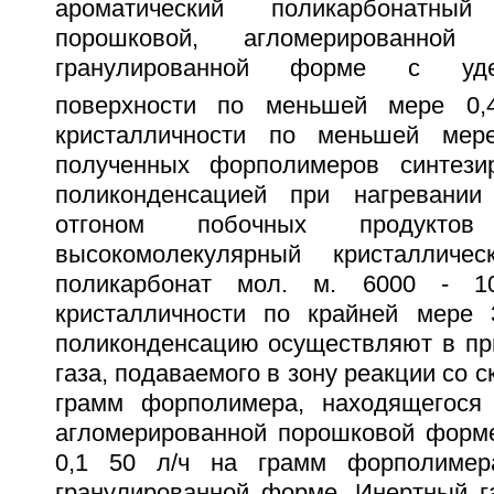
ароматический поликарбонатн
порошковой, агломерированной
гранулированной форме с уд
поверхности по меньшей мере 0,
кристалличности по меньшей ме
полученных форполимеров синтези
поликонденсацией при нагревани
отгоном побочных продуктов 
высокомолекулярный кристалличес
поликарбонат мол. м. 6000 - 1
кристалличности по крайней мере
поликонденсацию осуществляют в при
газа, подаваемого в зону реакции со с
грамм форполимера, находящегося
агломерированной порошковой форме
0,1 50 л/ч на грамм форполимер
гранулированной форме. Инертный г