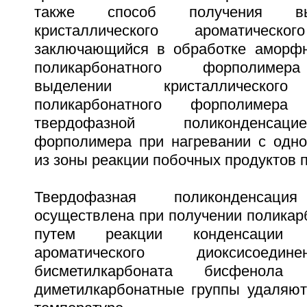
также способ получения высо
кристаллического ароматическог
заключающийся в обработке аморфн
поликарбонатного форполимера
выделении кристаллического
поликарбонатного форполимер
твердофазной поликонденсац
форполимера при нагревании с одн
из зоны реакции побочных продуктов 
Твердофазная поликонденса
осуществлена при получении поликар
путем реакции конденсации би
ароматического диоксисоеди
бисметилкарбоната бисфено
диметилкарбонатные группы удаляю