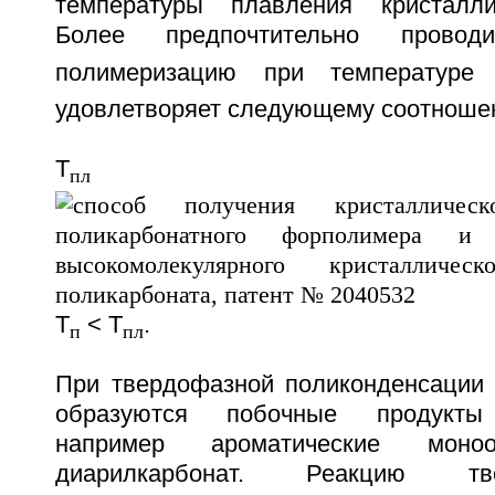
температуры плавления кристалл
Более предпочтительно провод
полимеризацию при температуре 
удовлетворяет следующему соотнош
Т
5
пл
Т
< Т
.
п
пл
При твердофазной поликонденсации 
образуются побочные продукты 
например ароматические моноо
диарилкарбонат. Реакцию тв