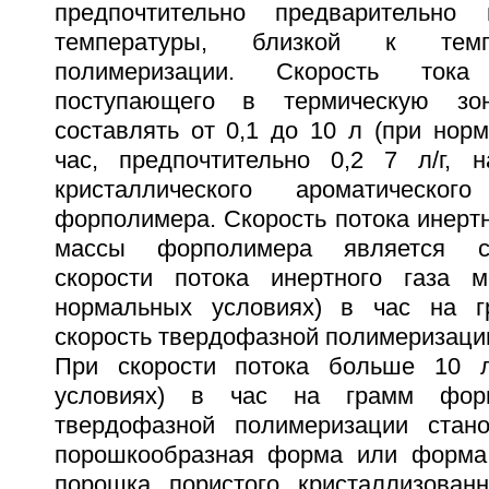
предпочтительно предварительно
температуры, близкой к темп
полимеризации. Скорость тока
поступающего в термическую зо
составлять от 0,1 до 10 л (при нор
час, предпочтительно 0,2 7 л/г, 
кристаллического ароматического
форполимера. Скорость потока инертн
массы форполимера является с
скорости потока инертного газа 
нормальных условиях) в час на 
скорость твердофазной полимеризации
При скорости потока больше 10 
условиях) в час на грамм форп
твердофазной полимеризации стано
порошкообразная форма или форма 
порошка пористого кристаллизованн