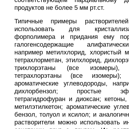
соответствующем парциальному д
продуктов не более 5 мм рт.ст.
Типичные примеры растворителе
использовать для кристалли
форполимера и придания ему пор
галогенсодержащие алифатическ
например метилхлорид, хлористый м
тетрахлорметан, этилхлорид, дихлорэ
трихлорэтаны (все изомеры), 
тетрахлорэтаны (все изомеры); 
ароматические углеводороды, напр
дихлорбензол; простые эф
тетрагидрофуран и диоксан; кетоны,
метилэтилкетон; ароматические угле
бензол, толуол и ксилол; и аналогич
растворители можно использовать и