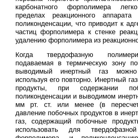
карбонатного форполимера легк
пределах реакционного аппарата
поликонденсации, что приводит к ад
частиц форполимера к стенке реакц
удалению форполимера из реакционно
Когда твердофазную полимери
подаваемая в термическую зону пот
выводимый инертный газ можно
используя его повторно. Инертный га
продукты, при содержании поб
поликонденсации и выводимом инертн
мм рт. ст. или менее (в пересче
давление побочных продуктов в инерт
газ, содержащий побочные продукт
использовать для твердофазной
форполимера, и поликонденсац