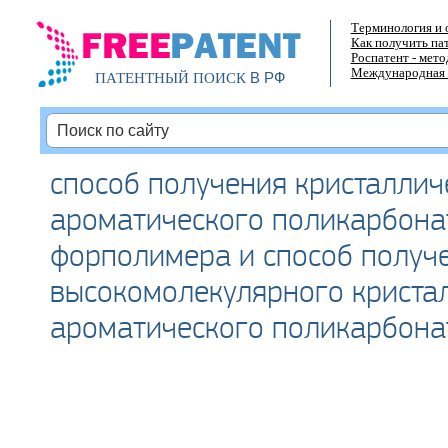
Терминология и 
Как получить па
Роспатент - мет
Международная 
В РФ
ПАТЕНТНЫЙ ПОИСК
способ получения кристаллич
ароматического поликарбона
форполимера и способ получ
высокомолекулярного криста
ароматического поликарбона