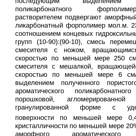
последующим выделением кр
поликарбонатного форполим
растворителем подвергают аморфный
ликарбонатный форполимер мол.м. 2
соотношением концевых гидроксильн
групп (10-90):(90-10), смесь пере
смесителя с ножом, вращающимс
скоростью по меньшей мере 250 см
смесителя с мешалкой, вращающей
скоростью по меньшей мере 6 см
выделением полученного пористого
ароматического поликарбонатно
порошковой, агломерированной
гранулированной форме с уд
поверхности по меньшей мере 0,
кристалличности по меньшей мере 20
аморфного ароматического п