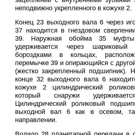
зацеплении с внутренними зубьями з
неподвижно укрепленного в кожухе 2.
Конец 23 выходного вала 6 через иг
37 находится в гнездовом сверлени
39. Наружная обойма 35 муфты
удерживается через шариковый
бороздками в кольцах, располо
перемычке 39 и опирающийся с другой
(жестко закpепленный подшипник). 
конце 32 выходного вала 6 находи
кожухе 2 цилиндрический ролико
который снаружи удерживает
Цилиндрический роликовый подшип
выходной вал 6 как в осевом, т
направлении.
Водило 28 планетарной передачи в 