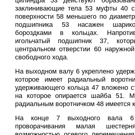
цилиндра 53 действуют образова
заклинивающие тела 53 муфты 40 с
поверхности 58 меньшего по диаметр
подшипника 53 насажен шарик
бороздками в кольцах. Напроти
игольчатый подшипник 37, кото
центральном отверстии 60 наружно
свободного хода.
На выходном валу 6 укреплено удерж
которое имеет радиальный воротн
удерживающего кольца 47 вложено ст
на которое опирается шайба 51. 
радиальным воротничком 48 имеется к
На конце 7 выходного вала 6 
проворачивания малая шесте
возможностью осевого перемещения