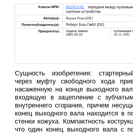
F02N15/02
Классы МПК:
передачи между пусковым и
сцепные устройства
Автор(ы):
Вернер Ромеч[DE]
Роберт Бош ГмбХ (DE)
Патентообладатель(и):
подача заявки:
публикация 
Приоритеты:
1991-02-22
20.12.1995
Сущность изобретения: стартерный
через муфту свободного хода при
насаженную на конце выходного ва
входящую в зацепление с зубчатым
внутреннего сгорания, причем несу
конец выходного вала находится в п
стенки кожуха. Компактность кострукц
что один конец выходного вала с п