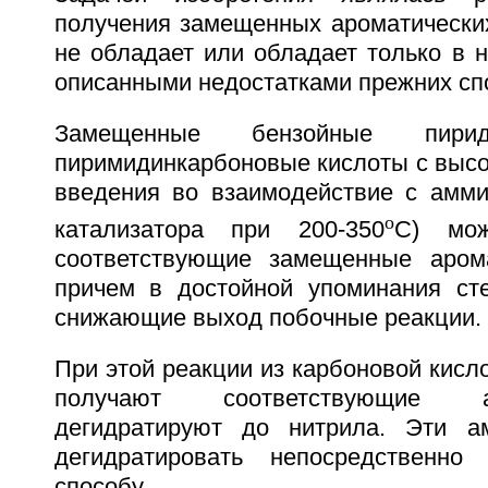
получения замещенных ароматических
не обладает или обладает только в 
описанными недостатками прежних сп
Замещенные бензойные пирид
пиримидинкарбоновые кислоты с высо
введения во взаимодействие с амми
о
катализатора при 200-350
С) мож
соответствующие замещенные арома
причем в достойной упоминания ст
снижающие выход побочные реакции.
При этой реакции из карбоновой кисло
получают соответствующие 
дегидратируют до нитрила. Эти 
дегидратировать непосредственно
способу.