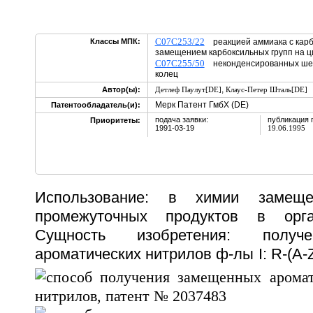
C07C253/22
Классы МПК:
реакцией аммиака с карб
замещением карбоксильных групп на 
C07C255/50
неконденсированных шес
колец
,
Автор(ы):
Детлеф Паулут[DE]
Клаус-Петер Шталь[DE]
Мерк Патент ГмбХ (DE)
Патентообладатель(и):
подача заявки:
публикация 
Приоритеты:
1991-03-19
19.06.1995
Использование: в химии замещ
промежуточных продуктов в орга
Сущность изобретения: получ
ароматических нитрилов ф-лы I: R-(A
-