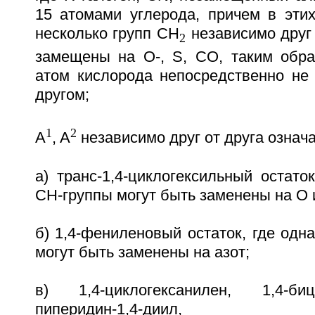
15 атомами углерода, причем в этих
несколько групп CH
независимо друг 
2
замещены на О-, S, CO, таким обра
атом кислорода непосредственно не 
другом;
1
2
A
, A
независимо друг от друга означ
а) транс-1,4-циклогексильный остато
СН-группы могут быть заменены на О 
б) 1,4-фениленовый остаток, где одн
могут быть заменены на азот;
в) 1,4-циклогексанилен, 1,4-бицикл
пиперидин-1,4-диил, нафт