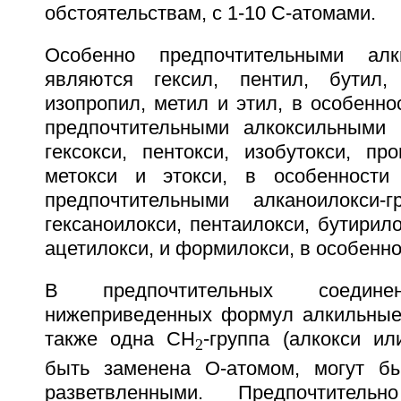
обстоятельствам, с 1-10 С-атомами.
Особенно предпочтительными алк
являются гексил, пентил, бутил, 
изопропил, метил и этил, в особенно
предпочтительными алкоксильными 
гексокси, пентокси, изобутокси, про
метокси и этокси, в особенности 
предпочтительными алканоилокси-г
гексаноилокси, пентаилокси, бутирило
ацетилокси, и формилокси, в особенно
В предпочтительных соеди
нижеприведенных формул алкильные 
также одна СH
-группа (алкокси и
2
быть заменена О-атомом, могут б
разветвленными. Предпочтител