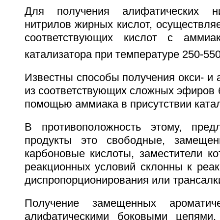
Для получения алифатических ни
нитрилов жирных кислот, оcущеcтвля
cоответcтвующих киcлот с аммиа
катализатора при температуре 250-55
Известны способы получения окси- и
из соответствующих сложных эфиров 
помощью аммиака в присутствии ката
В противоположность этому, пред
продукты это свободные, замещен
карбоновые кислоты, заместители ко
реакционных условий склонны к реак
диспропорционирования или трансалк
Получение замещенных ароматич
алифатическими боковыми цепями,