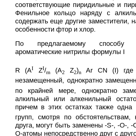
соответствующие пиридильные и пир
Фенильное кольцо наряду с алкиль
содержать еще другие заместители, н
особенности фтор и хлор.
По предлагаемому способу 
ароматические нитрилы формулы I
I
I
R (A
Z
/
(A
Z
)
Ar CN (I) где
m
2
2
n
незамещенный, однократно замещен
по крайней мере, однократно зам
алкильный или алкенильный остато
причем в этих остатках также одна
групп, смотря по обстоятельствам, 
друга, могут быть заменены -S-, -O-, -C
О-атомы непосредственно друг с друг