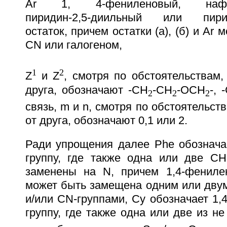
Ar 1, 4-фениленовый, нафтали
пиридин-2,5-диильный или пирим
остаток, причем остатки (а), (б) и Ar
СN или галогеном,
1
2
Z
и Z
, смотря по обстоятельствам,
друга, обозначают -СН
-CН
-OCH
-, 
2
2
2
связь, m и n, смотря по обстоятельст
от друга, обозначают 0,1 или 2.
Ради упрощения далее Phe обознача
группу, где также одна или две CH
заменены на N, причем 1,4-фениле
может быть замещена одним или двум
и/или CN-группами, Сy обозначает 1,
группу, где также одна или две из н