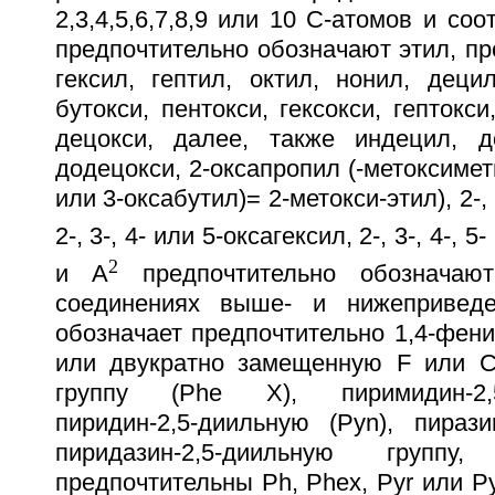
2,3,4,5,6,7,8,9 или 10 С-атомов и со
предпочтительно обозначают этил, про
гексил, гептил, октил, нонил, децил
бутокси, пентокси, гексокси, гептокси
децокси, далее, также индецил, д
додецокси, 2-оксапропил (-метоксимети
или 3-оксабутил)= 2-метокси-этил), 2-,
2-, 3-, 4- или 5-оксагексил, 2-, 3-, 4-, 
2
и А
предпочтительно обознача
соединениях выше- и нижепривед
обозначает предпочтительно 1,4-фени
или двукратно замещенную F или С
группу (Phe Х), пиримидин-2,5
пиридин-2,5-диильную (Pyn), пирази
пиридазин-2,5-диильную групп
предпочтительны Ph, Pheх, Pyr или P