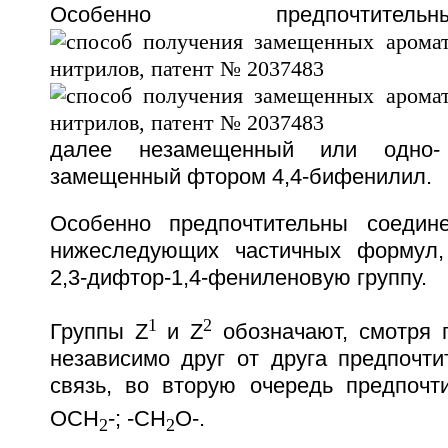
Особенно предпочтите
далее незамещенный или одно-
замещенный фтором 4,4-бифенилил.
Особенно предпочтительны соеди
нижеследующих частичных формул,
2,3-дифтор-1,4-фениленовую группу.
1
2
Группы Z
и Z
обозначают, смотря п
независимо друг от друга предпочти
связь, во вторую очередь предпочт
OCH
-; -CH
O-.
2
2