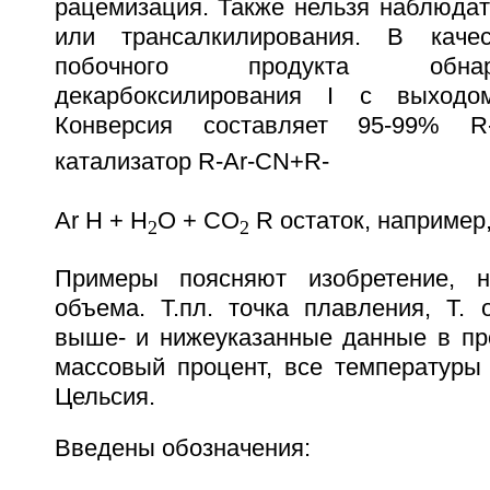
рацемизация. Также нельзя наблюдат
или трансалкилирования. В качес
побочного продукта обна
декарбоксилирования I с выхо
Конверсия составляет 95-99%
катализатор R-Ar-CN+R-
Ar H + H
O + CO
R остаток, например, 
2
2
Примеры поясняют изобретение, н
объема. Т.пл. точка плавления, Т. 
выше- и нижеуказанные данные в пр
массовый процент, все температуры 
Цельсия.
Введены обозначения: