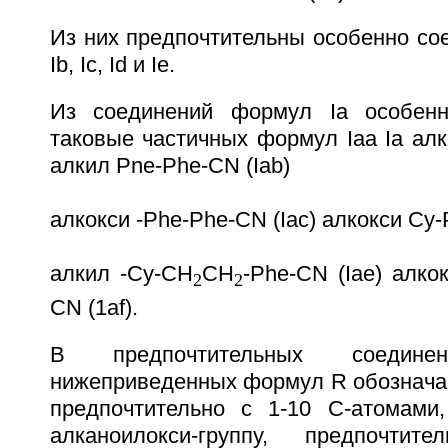
Из них предпочтительны особенно со
Ib, Ic, Id и Ie.
Из соединений формул Ia особенн
таковые частичных формул Iaa Ia алк
алкил Pne-Phe-CN (Iab)
алкокси -Phe-Phe-CN (Iac) алкокси Сy-
алкил -Cy-CH
CH
-Phe-CN (Iae) алко
2
2
CN (1af).
В предпочтительных соеди
нижеприведенных формул R обозначае
предпочтительно с 1-10 С-атомами
алканоилокси-группу, предпочти