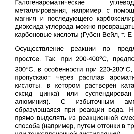
Галогенароматические угле
металлирования, например, с помо
магния и последующего карбоксили
диоксида углерода можно превращать
карбоновые кислоты (Губен-Вейл, т. Е 5,
Осуществление реакции по предл
о
простое. Так, при 200-400
С, предпо
о
о
300
С, в особенности при 220-280
С,
пропускают через расплав аромати
кислоты, в котором растворен ката
оксид цинка) или суспендирован
алюминия). С избыточным амм
образующаяся при реакции вода. Н
прямо выделять из реакционной смес
способа (например, путем отгонки в т
или тонкопленочной дистилляции).