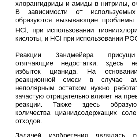
хлорангидриды и амиды в нитрилы, о
В зависимости от используемых
образуются вызывающие проблемы 
HCl, при использовании тионилхло
кислоты, и HCl при использовании PO
Реакции Зандмейера присущи
отягчающие недостатки, здесь н
избыток цианида. На основани
реакционной смеси в случае а
неполярным остатком нужно работат
зачастую отрицательно влияет на пре
реакции. Также здесь образую
количества цианидсодержащих соле
отходов.
Задачей изобретения являлась р