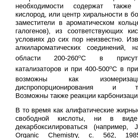
необходимости содержат также 
кислород, или центр хиральности в бо
заместители в ароматическом кольц
галогенов), из соответствующих ки
условиях до сих пор неизвестно. Изв
алкилароматических соединений, н
о
области 200-260
С в присутс
о
катализаторов и при 400-500
С в при
возможны как изомери
диспропорционирования и тран
Возможны также реакции карбонизаци
В то время как алифатические жирны
свободной кислоты, ни в вид
декарбоксилироваться (например, 
Organic Chemistry, с. 562, 198