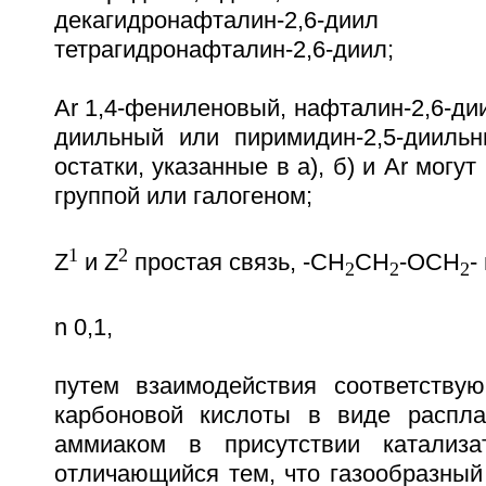
декагидронафталин-2,6-ди
тетрагидронафталин-2,6-диил;
Ar 1,4-фениленовый, нафталин-2,6-дии
диильный или пиримидин-2,5-диильн
остатки, указанные в а), б) и Ar мог
группой или галогеном;
1
2
Z
и Z
простая связь, -CH
CH
-OCH
-
2
2
2
n 0,1,
путем взаимодействия соответству
карбоновой кислоты в виде распла
аммиаком в присутствии катализат
отличающийся тем, что газообразный