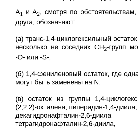
А
и А
, cмотря по обстоятельствам,
1
2
друга, обозначают:
(а) транс-1,4-циклогексильный остаток
несколько не соседних СН
-групп м
2
-О- или -S-,
(б) 1,4-фениленовый остаток, где одн
могут быть заменены на N,
(в) остаток из группы 1,4-циклогекс
(2,2,2)-октилена, пиперидин-1,4-диила
декагидронафталин-2,6-ди
тетрагидронафталин-2,6-диила,