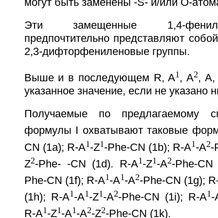
могут быть заменены -S- и/или О-атом
Эти замещенные 1,4-фенил
предпочтительно представляют собой
2,3-дифторфениленовые группы.
1
2
Выше и в последующем R, A
, A
, A,
указанное значение, если не указано н
Получаемые по предлагаемому сп
формулы I охватывают таковые форму
1
1
1
2
CN (1a); R-A
-Z
-Phe-CN (1b); R-A
-A
-
2
1
1
2
Z
-Phe- -CN (1d). R-A
-Z
-A
-Phe-CN 
1
1
2
Phe-CN (1f); R-A
-A
-A
-Phe-CN (1g); R
1
1
1
2
1
(1h); R-A
-A
-Z
-A
-Phe-CN (1i); R-A
-
1
1
1
2
2
R-A
-Z
-A
-A
-Z
-Phe-CN (1k).