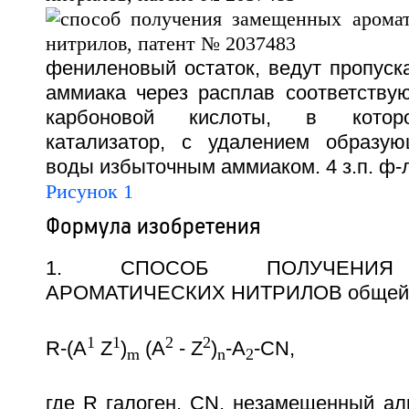
фениленовый остаток, ведут пропуск
аммиака через расплав соответству
карбоновой кислоты, в которо
катализатор, с удалением образую
воды избыточным аммиаком. 4 з.п. ф-л
Рисунок 1
Формула изобретения
1. СПОСОБ ПОЛУЧЕНИЯ
АРОМАТИЧЕСКИХ НИТРИЛОВ общей
1
1
2
2
R-(A
Z
)
(A
- Z
)
-A
-CN,
m
n
2
где R галоген, CN, незамещенный ал