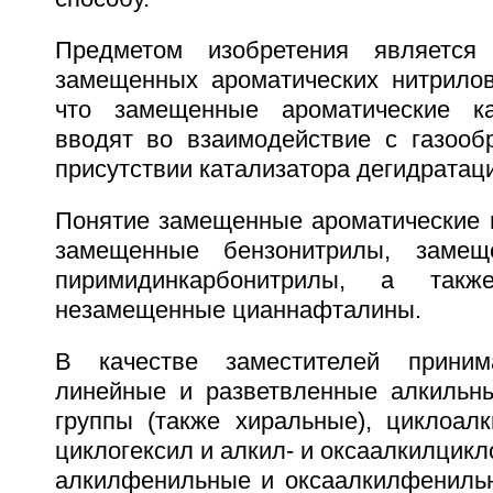
Предметом изобретения является
замещенных ароматических нитрилов
что замещенные ароматические к
вводят во взаимодействие с газоо
присутствии катализатора дегидратац
Понятие замещенные ароматические 
замещенные бензонитрилы, замещ
пиримидинкарбонитрилы, а так
незамещенные цианнафталины.
В качестве заместителей прини
линейные и разветвленные алкильн
группы (также хиральные), циклоалк
циклогексил и алкил- и оксаалкилцикл
алкилфенильные и оксаалкилфенильн