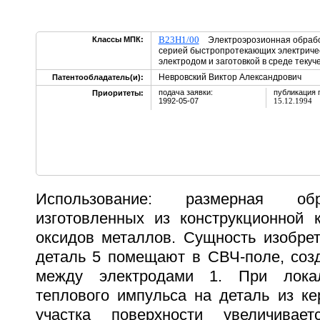
B23H1/00
Классы МПК:
Электроэрозионная обработ
серией быстропротекающих электриче
электродом и заготовкой в среде текуч
Невровский Виктор Александрович
Патентообладатель(и):
подача заявки:
публикация 
Приоритеты:
1992-05-07
15.12.1994
Использование: размерная обр
изготовленных из конструкционной 
оксидов металлов. Сущность изобрет
деталь 5 помещают в СВЧ-поле, созд
между электродами 1. При локал
теплового импульса на деталь из ке
участка поверхности увеличивае