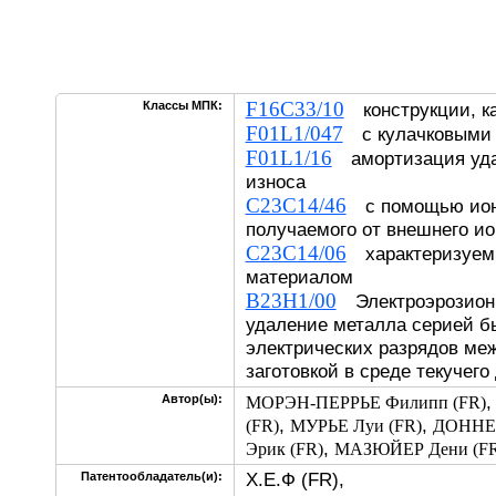
F16C33/10
Классы МПК:
конструкции, 
F01L1/047
с кулачковыми
F01L1/16
амортизация уда
износа
C23C14/46
с помощью ионн
получаемого от внешнего ио
C23C14/06
характеризуем
материалом
B23H1/00
Электроэрозионн
удаление металла серией 
электрических разрядов ме
заготовкой в среде текучего
Автор(ы):
МОРЭН-ПЕРРЬЕ Филипп (FR)
,
,
(FR)
МУРЬЕ Луи (FR)
ДОННЕ 
,
Эрик (FR)
МАЗЮЙЕР Дени (FR
Х.Е.Ф (FR),
Патентообладатель(и):