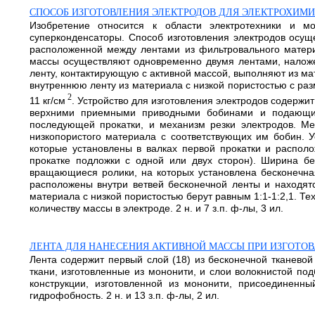
СПОСОБ ИЗГОТОВЛЕНИЯ ЭЛЕКТРОДОВ ДЛЯ ЭЛЕКТРОХИМИ
Изобретение относится к области электротехники и мо
суперконденсаторы. Способ изготовления электродов осущ
расположенной между лентами из фильтровального матери
массы осуществляют одновременно двумя лентами, наложе
ленту, контактирующую с активной массой, выполняют из ма
внутреннюю ленту из материала с низкой пористостью с раз
2
11 кг/см
. Устройство для изготовления электродов содерж
верхними приемными приводными бобинами и подающи
последующей прокатки, и механизм резки электродов. 
низкопористого материала с соответствующих им бобин. 
которые установлены в валках первой прокатки и распол
прокатке подложки с одной или двух сторон). Ширина б
вращающиеся ролики, на которых установлена бесконечна
расположены внутри ветвей бесконечной ленты и находят
материала с низкой пористостью берут равным 1:1-1:2,1. Т
количеству массы в электроде. 2 н. и 7 з.п. ф-лы, 3 ил.
ЛЕНТА ДЛЯ НАНЕСЕНИЯ АКТИВНОЙ МАССЫ ПРИ ИЗГОТО
Лента содержит первый слой (18) из бесконечной тканевой
ткани, изготовленные из мононити, и слои волокнистой под
конструкции, изготовленной из мононити, присоединенн
гидрофобность. 2 н. и 13 з.п. ф-лы, 2 ил.