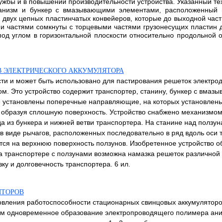
лужбы и в повышении производительности устройства. Указанный те
ханизм и бункер с вмазывающими элементами, расположенный
вух цепных пластинчатых конвейеров, которые до выходной част
 частями сомкнуты с торцевыми частями грузонесущих пластин д
д углом в горизонтальной плоскости относительно продольной о
В ЭЛЕКТРИЧЕСКОГО АККУМУЛЯТОРА
ти и может быть использовано для пастирования решеток электрод
ом. Это устройство содержит транспортер, станину, бункер с вма
ре установлены поперечные направляющие, на которых установлен
гу, образуя сплошную поверхность. Устройство снабжено механизм
 из бункера и нижней ветви транспортера. На станине над ползун
 виде рычагов, расположенных последовательно в ряд вдоль оси т
тся на верхнюю поверхность ползунов. Изобретенное устройство 
 на транспортере с ползунами возможна намазка решеток различно
у и долговечность транспортера. 6 ил.
ЯТОРОВ
новления работоспособности стационарных свинцовых аккумуляторо
м одновременное образование электропроводящего полимера анил