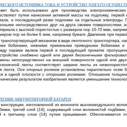
ЧЕСКОГО ИСТОЧНИКА ТОКА И УСТРОЙСТВО ДЛЯ ЕГО ОСУЩЕС
жет быть использовано для производства электрохимических
ествляют путем нанесения активной массы на подложку, первой 
ала, и последующей резки подложки на отдельные электроды. П
нными непосредственно друг на друга своими поверхностями, и
териала с высокой пористостью с размером пор 10-70 мкм, напри
мером пор не более 6 мкм, например бумаги. Давление при перво
ит транспортирующий механизм в виде ленточного транспортера, н
ми бобинами, нижними приемными приводными бобинами и п
Между парами валков первой и последующей прокатки пропущен
Устройство снабжено одной или двумя бесконечными фильтровал
ожены непосредственно на внешней поверхности одной или двух
есконечной ленты соответствует ширине ленты из низкопорист
я лента. Оси опорных роликов установлены параллельно осям б
ся в одной плоскости с опорными роликами. Отношение толщин
ехническим результатом изобретения является уменьшение техноло
ВЛЕНИИ АККУМУЛЯТОРНОЙ БАТАРЕИ
 конструкции, изготовленной из мононити высокомодульного волок
бивки, третий слой (14), содержащий слои волокнистой подбивки,
ый к третьему слою (14) путем пришивания. Обеспечивается п