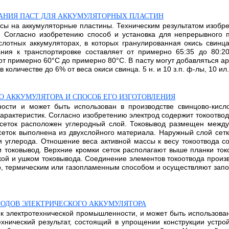
АНИЯ ПАСТ ДЛЯ АККУМУЛЯТОРНЫХ ПЛАСТИН
ссы на аккумуляторные пластины. Техническим результатом изобр
. Согласно изобретению способ и установка для непрерывного
слотных аккумуляторах, в которых гранулированная окись свинца
ия к транспортировке составляет от примерно 65:35 до 80:20
т примерно 60°С до примерно 80°С. В пасту могут добавляться а
оличестве до 6% от веса окиси свинца. 5 н. и 10 з.п. ф-лы, 10 ил.,
 АККУМУЛЯТОРА И СПОСОБ ЕГО ИЗГОТОВЛЕНИЯ
ости и может быть использован в производстве свинцово-кисло
рактеристик. Согласно изобретению электрод содержит токоотвод,
 сеток расположен углеродный слой. Токовывод размещен между
сеток выполнена из двухслойного материала. Наружный слой сетк
и углерода. Отношение веса активной массы к весу токоотвода со
 токовывод. Верхние кромки сеток располагают выше планки ток
ой и ушком токовывода. Соединение элементов токоотвода произв
, термическим или газопламенным способом и осуществляют запол
РОДОВ ЭЛЕКТРИЧЕСКОГО АККУМУЛЯТОРА
 к электротехнической промышленности, и может быть использова
хнический результат, состоящий в упрощении конструкции устрой