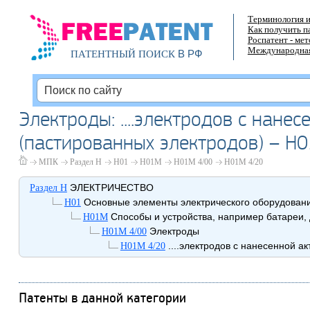
Терминология и
Как получить п
Роспатент - ме
Международная
В РФ
ПАТЕНТНЫЙ ПОИСК
Электроды: ....электродов с нане
(пастированных электродов) – H
МПК
Раздел H
H01
H01M
H01M 4/00
H01M 4/20
ЭЛЕКТРИЧЕСТВО
Раздел H
Основные элементы электрического оборудован
H01
Способы и устройства, например батареи, 
H01M
Электроды
H01M 4/00
....электродов с нанесенной а
H01M 4/20
Патенты в данной категории