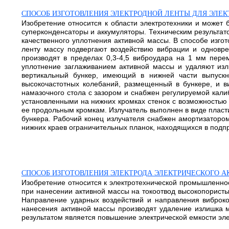
СПОСОБ ИЗГОТОВЛЕНИЯ ЭЛЕКТРОДНОЙ ЛЕНТЫ ДЛЯ ЭЛЕ
Изобретение относится к области электротехники и может б
суперконденсаторы и аккумуляторы. Техническим результат
качественного уплотнения активной массы. В способе изго
ленту массу подвергают воздействию вибрации и одновре
производят в пределах 0,3-4,5 виброудара на 1 мм пере
уплотнение заглаживанием активной массы и удаляют изли
вертикальный бункер, имеющий в нижней части выпускн
высокочастотных колебаний, размещенный в бункере, и в
намазочного стола с зазором и снабжен регулируемой кал
установленными на нижних кромках стенок с возможностью
ее продольным кромкам. Излучатель выполнен в виде плас
бункера. Рабочий конец излучателя снабжен амортизатором
нижних краев ограничительных планок, находящихся в подпр
СПОСОБ ИЗГОТОВЛЕНИЯ ЭЛЕКТРОДА ЭЛЕКТРИЧЕСКОГО А
Изобретение относится к электротехнической промышленнос
при нанесении активной массы на токоотвод высокопорист
Направление ударных воздействий и направления виброко
нанесения активной массы производят удаление излишка м
результатом является повышение электрической емкости эле