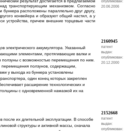
хнический результат достигается в предлагаемом
опубликован:
 над транспортирующим механизмом. Согласно
20.06.2006
и бункера расположены параллельно друг другу,
ругого конвейера и образуют общий настил, а у
си устройства, причем внешние торцевые части
2160945
патент
ов электрического аккумулятора. Указанный
выдан:
зывающими элементами, протягивающие валки и
опубликован:
ы ползуны с возможностью перемещения по ним.
20.12.2000
ом перемещения ползунов, содержащим,
ами у выхода из бункера установлены
ранспортера, один конец которых закреплен
обеспечивает расширение технологических и
й толщины с одновременной намазкой их на
2152668
патент
в после их длительной эксплуатации. В способе
выдан:
иновой структуры и активной массы, сначала
опубликован: