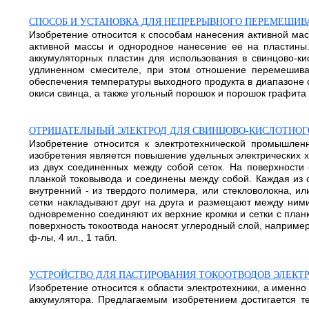
СПОСОБ И УСТАНОВКА ДЛЯ НЕПРЕРЫВНОГО ПЕРЕМЕШИВ
Изобретение относится к способам нанесения активной ма
активной массы и однородное нанесение ее на пластины
аккумуляторных пластин для использования в свинцово-ки
удлиненном смесителе, при этом отношение перемешиван
обеспечения температуры выходного продукта в диапазоне о
окиси свинца, а также угольный порошок и порошок графита в к
ОТРИЦАТЕЛЬНЫЙ ЭЛЕКТРОД ДЛЯ СВИНЦОВО-КИСЛОТНОГО
Изобретение относится к электротехнической промышленн
изобретения является повышение удельных электрических ха
из двух соединенных между собой сеток. На поверхности
планкой токовывода и соединены между собой. Каждая из 
внутренний - из твердого полимера, или стекловолокна, ил
сетки накладывают друг на друга и размещают между ними
одновременно соединяют их верхние кромки и сетки с планк
поверхность токоотвода наносят углеродный слой, например
ф-лы, 4 ил., 1 табл.
УСТРОЙСТВО ДЛЯ ПАСТИРОВАНИЯ ТОКООТВОДОВ ЭЛЕКТ
Изобретение относится к области электротехники, а именно
аккумулятора. Предлагаемым изобретением достигается те