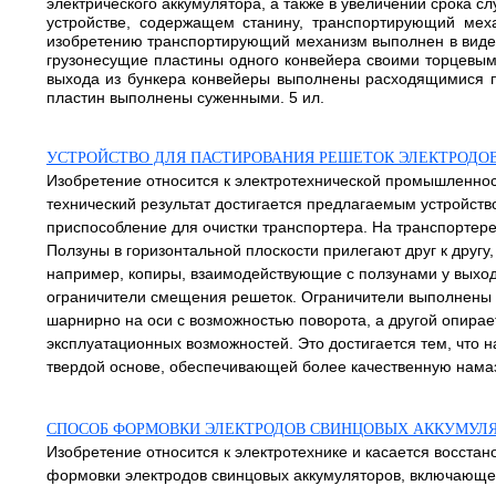
электрического аккумулятора, а также в увеличении срока с
устройстве, содержащем станину, транспортирующий ме
изобретению транспортирующий механизм выполнен в виде д
грузонесущие пластины одного конвейера своими торцевыми
выхода из бункера конвейеры выполнены расходящимися по
пластин выполнены суженными. 5 ил.
УСТРОЙСТВО ДЛЯ ПАСТИРОВАНИЯ РЕШЕТОК ЭЛЕКТРОДО
Изобретение относится к электротехнической промышленнос
технический результат достигается предлагаемым устройств
приспособление для очистки транспортера. На транспорте
Ползуны в горизонтальной плоскости прилегают друг к дру
например, копиры, взаимодействующие с ползунами у выхода
ограничители смещения решеток. Ограничители выполнены в
шарнирно на оси с возможностью поворота, а другой опирае
эксплуатационных возможностей. Это достигается тем, что
твердой основе, обеспечивающей более качественную намазк
СПОСОБ ФОРМОВКИ ЭЛЕКТРОДОВ СВИНЦОВЫХ АККУМУЛ
Изобретение относится к электротехнике и касается восста
формовки электродов свинцовых аккумуляторов, включающе