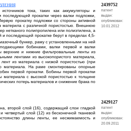
2439752
ТВЛЕНИЯ
 источников тока, таких как аккумуляторы и
патент
и последующей прокатки через валки подложки,
выдан:
ервую прокатку подложки со стороны активной
опубликован:
з материла с различной пористостью. Внешнюю
10.01.2012
мер нетканого полипропилена или полиэтилена, а
й и последующей прокатке берут в пределах 4,5-
амазочный бункер, раму с установленными на ней
одающими бобинами, валки первой и валки
ы верхние и нижние фильтровальные ленты из
ьными лентами из высокопористого материала,
 лент из материала с низкой пористостью (при
ого материала. На раме смонтированы опорные
обин первой прокатки. Бобины первой прокатки
ы материала с высокой пористостью к толщине
гических потерь материалов и снижение брака по
2429127
на, второй слой (16), содержащий слои гладкой
патент
 и четвертый слой (12) из бесконечной тканевой
выдан:
остоянство длины ленты, ее несжимаемость и
опубликован:
20.09.2011