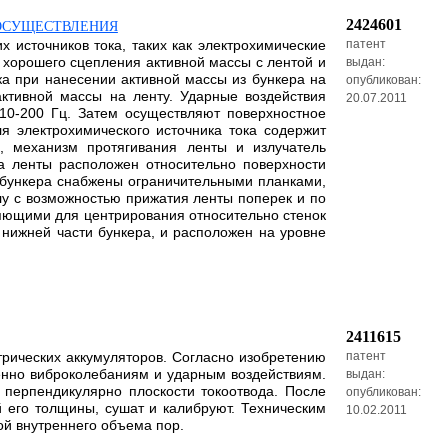
2424601
 ОСУЩЕСТВЛЕНИЯ
х источников тока, таких как электрохимические
патент
 хорошего сцепления активной массы с лентой и
выдан:
ка при нанесении активной массы из бункера на
опубликован:
ктивной массы на ленту. Ударные воздействия
20.07.2011
10-200 Гц. Затем осуществляют поверхностное
я электрохимического источника тока содержит
, механизм протягивания ленты и излучатель
да ленты расположен относительно поверхности
 бункера снабжены ограничительными планками,
у с возможностью прижатия ленты поперек и по
яющими для центрирования относительно стенок
 нижней части бункера, и расположен на уровне
2411615
трических аккумуляторов. Согласно изобретению
патент
енно виброколебаниям и ударным воздействиям.
выдан:
перпендикулярно плоскости токоотвода. После
опубликован:
 его толщины, сушат и калибруют. Техническим
10.02.2011
ой внутреннего объема пор.