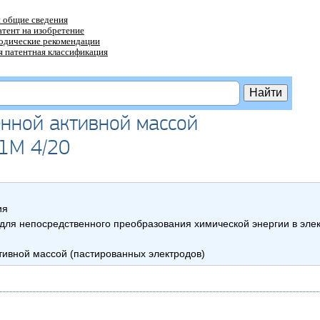
 общие сведения
атент на изобретение
тодические рекомендации
 патентная классификация
сенной активной массой
01M 4/20
ия
для непосредственного преобразования химической энергии в эле
ктивной массой (пастированных электродов)