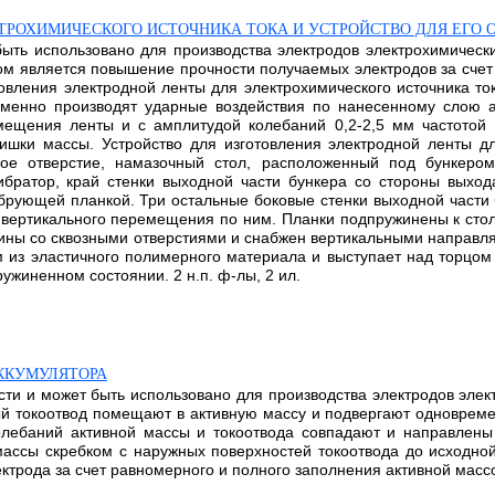
КТРОХИМИЧЕСКОГО ИСТОЧНИКА ТОКА И УСТРОЙСТВО ДЛЯ ЕГО
ыть использовано для производства электродов электрохимически
ом является повышение прочности получаемых электродов за счет
товления электродной ленты для электрохимического источника то
менно производят ударные воздействия по нанесенному слою а
мещения ленты и с амплитудой колебаний 0,2-2,5 мм частотой 
шки массы. Устройство для изготовления электродной ленты дл
ое отверстие, намазочный стол, расположенный под бункером
ибратор, край стенки выходной части бункера со стороны выхо
ибрующей планкой. Три остальные боковые стенки выходной части
 вертикального перемещения по ним. Планки подпружинены к стол
тины со сквозными отверстиями и снабжен вертикальными направл
 из эластичного полимерного материала и выступает над торцом
ужиненном состоянии. 2 н.п. ф-лы, 2 ил.
ККУМУЛЯТОРА
ти и может быть использовано для производства электродов элек
ый токоотвод помещают в активную массу и подвергают одноврем
лебаний активной массы и токоотвода совпадают и направлены 
ассы скребком с наружных поверхностей токоотвода до исходной
ктрода за счет равномерного и полного заполнения активной масс