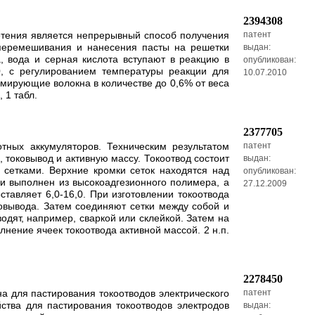
2394308
етения является непрерывный способ получения
патент
 перемешивания и нанесения пасты на решетки
выдан:
, вода и серная кислота вступают в реакцию в
опубликован:
, с регулированием температуры реакции для
10.07.2010
рмирующие волокна в количестве до 0,6% от веса
 1 табл.
2377705
тных аккумуляторов. Техническим результатом
патент
 токовывод и активную массу. Токоотвод состоит
выдан:
 сетками. Верхние кромки сеток находятся над
опубликован:
и выполнен из высокоадгезионного полимера, а
27.12.2009
ставляет 6,0-16,0. При изготовлении токоотвода
овывода. Затем соединяют сетки между собой и
одят, например, сваркой или склейкой. Затем на
нение ячеек токоотвода активной массой. 2 н.п.
2278450
на для пастирования токоотводов электрического
патент
ства для пастирования токоотводов электродов
выдан: