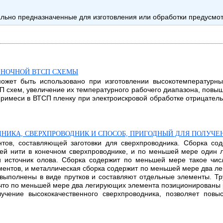
иально предназначенные для изготовления или обработки предусм
ЕНОЧНОЙ ВТСП СХЕМЫ
может быть использовано при изготовлении высокотемпературн
П схем, увеличение их температурного рабочего диапазона, пов
римеси в ВТСП пленку при электроискровой обработке отрицател
ДНИКА, СВЕРХПРОВОДНИК И СПОСОБ, ПРИГОДНЫЙ ДЛЯ ПОЛУЧ
нтов, составляющей заготовки для сверхпроводника. Сборка со
ей нити в конечном сверхпроводнике, и по меньшей мере один 
и источник олова. Сборка содержит по меньшей мере такое чи
ментов, и металлическая сборка содержит по меньшей мере два л
выполнены в виде прутков и составляют отдельные элементы. Т
что по меньшей мере два легирующих элемента позиционированы 
учение высококачественного сверхпроводника, позволяет повыс