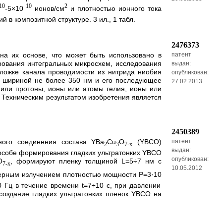
10
10
2
-5×10
ионов/см
и плотностью ионного тока
в композитной структуре. 3 ил., 1 табл.
2476373
на их основе, что может быть использовано в
патент
ирования интегральных микросхем, исследования
выдан:
дложке канала проводимости из нитрида ниобия
опубликован:
с шириной не более 350 нм и его последующее
27.02.2013
 или протоны, ионы или атомы гелия, ионы или
. Техническим результатом изобретения является
2450389
ного соединения состава YВа
Сu
O
(YBCO)
патент
2
3
7-х
выдан:
пособе формирования гладких ультратонких YBCO
опубликован:
O
, формируют пленку толщиной L=5÷7 нм с
7-х
10.05.2012
ерным излучением плотностью мощности Р=3·10
 Гц в течение времени t=7÷10 с, при давлении
создание гладких ультратонких пленок YBCO на