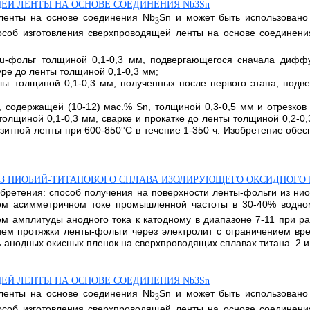
ЕЙ ЛЕНТЫ НА ОСНОВЕ СОЕДИНЕНИЯ Nb3Sn
 ленты на основе соединения Nb
Sn и может быть использовано
3
пособ изготовления сверхпроводящей ленты на основе соединен
u-фольг толщиной 0,1-0,3 мм, подвергающегося сначала диффу
уре до ленты толщиной 0,1-0,3 мм;
ьг толщиной 0,1-0,3 мм, полученных после первого этапа, подв
, содержащей (10-12) мас.% Sn, толщиной 0,3-0,5 мм и отрезко
олщиной 0,1-0,3 мм, сварке и прокатке до ленты толщиной 0,2-
зитной ленты при 600-850°С в течение 1-350 ч. Изобретение обе
ИЗ НИОБИЙ-ТИТАНОВОГО СПЛАВА ИЗОЛИРУЮЩЕГО ОКСИДНОГО
обретения: способ получения на поверхности ленты-фольги из ни
ом асимметричном токе промышленной частоты в 30-40% водном
м амплитуды анодного тока к катодному в диапазоне 7-11 при р
м протяжки ленты-фольги через электролит с ограничением вре
ь анодных окисных пленок на сверхпроводящих сплавах титана. 2 и
ЕЙ ЛЕНТЫ НА ОСНОВЕ СОЕДИНЕНИЯ Nb3Sn
 ленты на основе соединения Nb
Sn и может быть использовано
3
пособ изготовления сверхпроводящей ленты на основе соединен