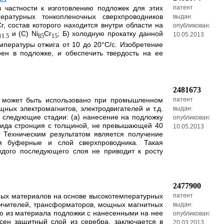
 частности к изготовлению подложек для этих
патент
ературных тонкопленочных сверхпроводников
выдан:
, состав которого находится внутри области на
опубликован:
и (С) Ni
Cr
; Б) холодную прокатку данной
10.05.2013
11.5
85
15
мпературы отжига от 10 до 20°С/с. Изобретение
ен в подложке, и обеспечить твердость на ее
2481673
и может быть использовано при промышленном
патент
ых электромагнитов, электродвигателей и т.д.
выдан:
 следующие стадии: (а) нанесение на подложку
опубликован:
рида стронция с толщиной, не превышающей 40
10.05.2013
 Техническим результатом является получение
ая буферные и слой сверхпроводника. Такая
ждого последующего слоя не приводит к росту
2477900
тных материалов на основе высокотемпературных
патент
аничителей, трансформаторов, мощных магнитных
выдан:
ую из материала подложки с нанесенными на нее
опубликован:
сен защитный слой из серебра, заключается в
20.03.2013