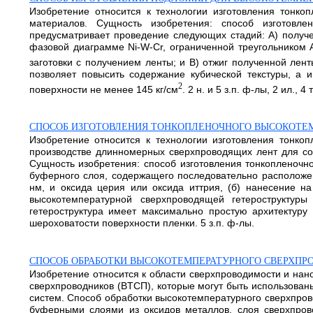
Изобретение относится к технологии изготовления тонко
материалов. Сущность изобретения: способ изготовле
предусматривает проведение следующих стадий: А) получен
фазовой диаграмме Ni-W-Cr, ограниченной треугольником А
заготовки с получением ленты; и В) отжиг полученной лен
позволяет повысить содержание кубической текстуры, а 
2
поверхности не менее 145 кг/см
. 2 н. и 5 з.п. ф-лы, 2 ил., 4 
СПОСОБ ИЗГОТОВЛЕНИЯ ТОНКОПЛЕНОЧНОГО ВЫСОКОТЕ
Изобретение относится к технологии изготовления тонк
производстве длинномерных сверхпроводящих лент для соз
Сущность изобретения: способ изготовления тонкопленочн
буферного слоя, содержащего последовательно расположе
нм, и оксида церия или оксида иттрия, (б) нанесение н
высокотемпературной сверхпроводящей гетероструктур
гетероструктура имеет максимально простую архитектуру
шероховатости поверхности пленки. 5 з.п. ф-лы.
СПОСОБ ОБРАБОТКИ ВЫСОКОТЕМПЕРАТУРНОГО СВЕРХПР
Изобретение относится к области сверхпроводимости и нан
сверхпроводников (BTCП), которые могут быть использован
систем. Способ обработки высокотемпературного сверхпров
буферными слоями из оксидов металлов, слоя сверхпрово