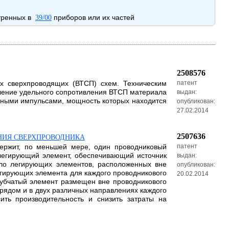
отренных в
приборов или их частей
39/00
2508576
ых сверхпроводящих (ВТСП) схем. Техническим
патент
ышение удельного сопротивления ВТСП материала
выдан:
ьными импульсами, мощность которых находится
опубликован:
27.02.2014
2507636
ЕНИЯ СВЕРХПРОВОДНИКА
держит, по меньшей мере, один проводниковый
патент
легирующий элемент, обеспечивающий источник
выдан:
сло легирующих элементов, расположенных вне
опубликован:
егирующих элемента для каждого проводникового
20.02.2014
рубчатый элемент размещен вне проводникового
рядом и в двух различных направлениях каждого
ить производительность и снизить затраты на