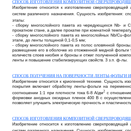
СПОСОБ ИЗГОТОВЛЕНИЯ КОМПОЗИТНОЙ СВЕРХПРОВОДЯЩ
Изобретение относится к изготовлению сверхпроводящей
систем различного назначения. Сущность изобретения: с
этапы:
- сборку многослойного пакета из чередующихся Nb- и C
прокатном стане, а далее прокатке при комнатной температ
- сборку многослойного пакета из многослойных Nb/Cu-фол
этапе, до ленты толщиной 0,1-0,5 мм;
- сборку многослойного пакета из полос оловянной бронзы
размещение его в оболочке из отожженной медной фольги т
количеств слоев ниобия и бронзы и отжиг полученной компо
ленты и повышение стабилизирующих свойств. 3 з.п. ф-лы.
СПОСОБ ПОЛУЧЕНИЯ НА ПОВЕРХНОСТИ ЛЕНТЫ-ФОЛЬГИ 
Изобретение относится к криогенной технике. Сущность из
покрытия включает обработку ленты-фольги на переменн
2
соотношении 1:1 при плотности тока 6-8 А/дм
с отношение
формовки анодных оксидных пленок 400 В с осуществление
позволяет улучшить электрическую прочность и пластичност
СПОСОБ ИЗГОТОВЛЕНИЯ КОМПОЗИТНОЙ СВЕРХПРОВОДЯЩ
Изобретение относится к изготовлению сверхпроводящей
систем различного назначения. Сущность изобретения: с