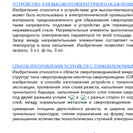
УСТРОЙСТВО ДЛЯ ВЫСОКОТЕМПЕРАТУРНОГО ОСАЖДЕНИ
Изобретение относится к устройствам для высокотемперат
может быть использовано в электротехнической промышленн
материала, предназначенного для образования сверхпров
также нагреватель подложки и устройство для перемеще
нержавеющей стали. Нагревательные элементы выполнены в
однородность электрических параметров по всей площади 
Зазор между нагревательными элементами составляет 
температур в зоне напыления. Изобретение позволяет повы
затраты. 3 з.п. ф-лы, 3 ил.
СПОСОБ ИЗГОТОВЛЕНИЯ УСТРОЙСТВ С ТОНКОПЛЕНОЧН
Изобретение относится к области сверхпроводниковой микро
структур типа сверхпроводник-изолятор-сверхпроводник (С
изобретения: в способе изготовления устройств с тонко
экспозиции, проявления этих слоев резиста, напыления пе
туннельного барьера, напыления второго слоя пленки свер
под двумя разными углами +
и -
с разных сторон от но
слой, между нормальным металлом и сверхпроводником 
суммарная толщина двухслойного резиста, w ширина ниж
туннельных переходов, снятие ограничения на форму пер
уменьшение количества технологических ступеней электронно