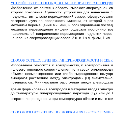
УСТРОЙСТВО И СПОСОБ ДЛЯ НАНЕСЕНИЯ СВЕРХПРОВОД
Изобретение относится к области высокотемпературной с
второго поколения. Сущность: устройство для нанесения 
подложка; импульсно-периодический лазер, сфокусирова
лазерного луча по поверхности мишени, от которой в ре
механизм перемещения мишени, и блок управления последов
механизм перемещения мишени содержит постоянно вр
параллельной направлению перемещения подложки через з
нанесения сверхпроводящих слоев. 2 н. и 1 з.п. ф-лы, 1 ил.
СПОСОБ ОСУЩЕСТВЛЕНИЯ ГИПЕРПРОВОДИМОСТИ И СВЕ
Изобретение относится к электричеству, к электрофизике 
нулевого теплового сопротивления, т.е. к сверхтеплопрово
объеме невырожденного или слабо вырожденного полупр
выбирают расстояние между электродами (D) значительно 
потенциалов. Минимальное расстояние между электродам
время формирования электродов в материал вводят электрон
до температуры гиперпроводящего перехода (T
) или до 
h
сверхтеплопроводности при температурах вблизи и выше комн
СПОСОБ ИЗГОТОВЛЕНИЯ ПОДЛОЖКИ ДЛЯ ВЫСОКОТЕМПЕ