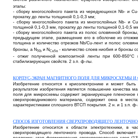
этапы:
- сборку многослойного пакета из чередующихся Nb- и Cu
прокатку до ленты толщиной 0,1-0,3 мм;
- сборку многослойного пакета из многослойных Nb- и C
толщиной 0,1-0,3 мм, прокатку до ленты толщиной 0,1-0,5 м
- сборку многослойного пакета из полос оловянной бронзы
предыдущем этапе, размещение его в оболочке из отожже
толщина и количество отрезков Nb/Cu-лент и полос оловя
бронзы, a N
и N
- количество слоев ниобия и бронзы с
Nb
CuSn
- отжиг полученной композитной ленты при 600-850°С 
стабилизирующих свойств. 2 з.п. ф-лы.
КОРПУС-ЭКРАН МАГНИТНОГО ПОЛЯ ДЛЯ МИКРОСХЕМЫ И 
Изобретение относится к криоэлектронике и может быть 
результатом изобретения является повышение качества маг
поля для микросхемы содержит экранирующее пленочное по
сверхпроводникового материала, содержит окна в мест
характеристиками сплошного ВТСП покрытия. 2 н. и 1 з.п. ф-
СПОСОБ ИЗГОТОВЛЕНИЯ СВЕРХПРОВОДЯЩЕГО ЛЕНТОЧНО
Изобретение относится к области электротехники, в ч
сверхпроводящего ленточного провода. Способ включает 
подложке; этап формирования сверхпроводящего слоя (13)