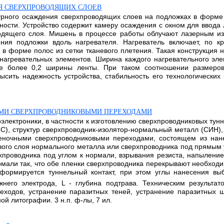
Я СВЕРХПРОВОДЯЩИХ СЛОЕВ
урного осаждения сверхпроводящих слоев на подложках в форме
ости. Устройство содержит камеру осаждения с окном для ввода
одящего слоя. Мишень в процессе работы облучают лазерным и
ния подложки вдоль нагревателя. Нагреватель включает, по к
 форме полос из сетки тканевого плетения. Такая конструкция н
нагревательных элементов. Ширина каждого нагревательного эле
не более 0,2 ширины ленты. При таком соотношении размеров
сить надежность устройства, стабильность его технологических
ЫМИ СВЕРХПРОВОДНИКОВЫМИ ПЕРЕХОДАМИ
электроники, в частности к изготовлению сверхпроводниковых ту
ИС), структур сверхпроводник-изолятор-нормальный металл (СИН)
пленочными сверхпроводниковыми переходами, состоящем из нан
рвого слоя нормального металла или сверхпроводника под прямым
хпроводника под углом к нормали, взрывания резиста, напылени
рмали так, что обе пленки сверхпроводника перекрывают необхо
формируется туннельный контакт, при этом углы нанесения вы
него электрода, L - глубина подтрава. Техническим результа
еходов, устранение паразитных теней, устранение паразитных 
й литографии. 3 н.п. ф-лы, 7 ил.