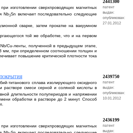
2441300
 при изготовлении сверхпроводящих магнитных
патент
выдан:
ия Nb
Sn включает последовательно следующие
3
опубликован:
27.01.2012
зионной сварке, затем прокатке на вакуумном
ергающегося той же обработке, что и на первом
в Nb/Cu-ленты, полученной в предыдущем этапе,
0,3 мм, при определенном соотношении толщин и
спечивает повышение критической плотности тока
2439750
 ПОКРЫТИЯ
обий-титанового сплава изолирующего оксидного
патент
 растворе смеси серной и соляной кислоты в
выдан:
опубликован:
авной длительности полупериодов и напряжении
10.01.2012
мени обработки в растворе до 2 минут. Способ
л.
2436199
 при изготовлении сверхпроводящих магнитных
патент
выдан:
ия Nb
Sn включает последовательно следующие