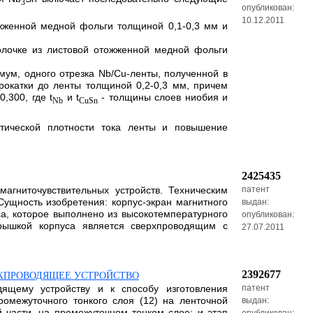
3
опубликован:
10.12.2011
ожженной медной фольги толщиной 0,1-0,3 мм и
болочке из листовой отожженной медной фольги
мум, одного отрезка Nb/Cu-ленты, полученной в
окатки до ленты толщиной 0,2-0,3 мм, причем
0,300, где t
и t
- толщины слоев ниобия и
Nb
CuSn
итической плотности тока ленты и повышение
2425435
агниточувствительных устройств. Техническим
патент
Сущность изобретения: корпус-экран магнитного
выдан:
а, которое выполнено из высокотемпературного
опубликован:
крышкой корпуса является сверхпроводящим с
27.07.2011
2392677
РХПРОВОДЯЩЕЕ УСТРОЙСТВО
дящему устройству и к способу изготовления
патент
омежуточного тонкого слоя (12) на ленточной
выдан:
 части, на промежуточном тонком слое; и этап