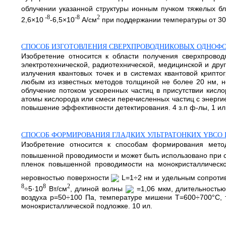
облучении указанной структуры ионным пучком тяжелых б
-8
-8
2
2,6×10
-6,5×10
А/см
при поддержании температуры от 30°С
СПОСОБ ИЗГОТОВЛЕНИЯ СВЕРХПРОВОДНИКОВЫХ ОДНОФ
Изобретение относится к области получения сверхпровод
электротехнической, радиотехнической, медицинской и дру
излучения квантовых точек и в системах квантовой крипт
любым из известных методов толщиной не более 20 нм, 
облучение потоком ускоренных частиц в присутствии кисл
атомы кислорода или смеси перечисленных частиц с энергие
повышение эффективности детектирования. 4 з.п ф-лы, 1 ил.,
СПОСОБ ФОРМИРОВАНИЯ ГЛАДКИХ УЛЬТРАТОНКИХ YBC
Изобретение относится к способам формирования мето
повышенной проводимости и может быть использовано при с
пленок повышенной проводимости на монокристаллическ
неровностью поверхности
L=1÷2 нм и удельным сопрот
8
8
2
÷5·10
Вт/см
, длиной волны
=1,06 мкм, длительность
воздуха р=50÷100 Па, температуре мишени Т=600÷700°С, 
монокристаллической подложке. 10 ил.