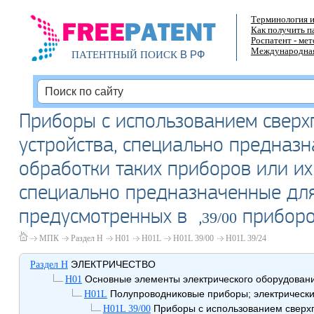
Терминология и
Как получить п
Роспатент - ме
Международная
В РФ
ПАТЕНТНЫЙ ПОИСК
Приборы с использованием сверх
устройства, специально предназ
обработки таких приборов или их 
специально предназначенные для
предусмотренных в ,
приборов
39/00
МПК
Раздел H
H01
H01L
H01L 39/00
H01L 39/24
ЭЛЕКТРИЧЕСТВО
Раздел H
Основные элементы электрического оборудован
H01
Полупроводниковые приборы; электрические
H01L
Приборы с использованием сверхп
H01L 39/00