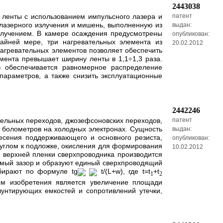
2443038
 ленты с использованием импульсного лазера и
патент
 лазерного излучения и мишень, выполненную из
выдан:
злучением. В камере осаждения предусмотрены
опубликован:
райней мере, три нагревательных элемента из
20.02.2012
агревательных элементов позволяет обеспечить
мента превышает ширину ленты в 1,1÷1,3 раза.
 обеспечивается равномерное распределение
 параметров, а также снизить эксплуатационные
2442246
ннельных переходов, джозефсоновских переходов,
патент
, болометров на холодных электронах. Сущность
выдан:
есения поддерживающего и основного резиста,
опубликован:
 углом к подложке, окисления для формирования
10.02.2012
е верхней пленки сверхпроводника производится
димый зазор и образуют единый сверхпроводящий
бирают по формуле tg
t/(L+w), где t=t
+t
1
2
том изобретения является увеличение площади
шунтирующих емкостей и сопротивлений утечки,