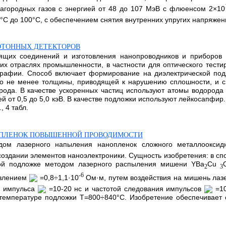
лагородных газов с энергией от 48 до 107 МэВ с флюенсом 2×10
 до 100°С, с обеспечением снятия внутренних упругих напряжений 
ОТОННЫХ ДЕТЕКТОРОВ
ящих соединений и изготовления нанопроводников и приборов 
гих отраслях промышленности, в частности для оптического тест
ографии. Способ включает формирование на диэлектрической по
но не менее толщины, приводящей к нарушению сплошности, и 
орода. В качестве ускоренных частиц используют атомы водорода
й от 0,5 до 5,0 кэВ. В качестве подложки используют лейкосапфир
 4 табл.
O ПЛЕНОК ПОВЫШЕННОЙ ПРОВОДИМОСТИ
дом лазерного напыления нанопленок сложного металлооксид
оздании элементов наноэлектроники. Сущность изобретения: в с
ой подложке методом лазерного распыления мишени YВа
Сu
2
3
-6
ивлением
=0,8÷1,1·10
Ом·м, путем воздействия на мишень лаз
ю импульса
=10-20 нс и частотой следования импульсов
=10
температуре подложки Т=800÷840°С. Изобретение обеспечивает 