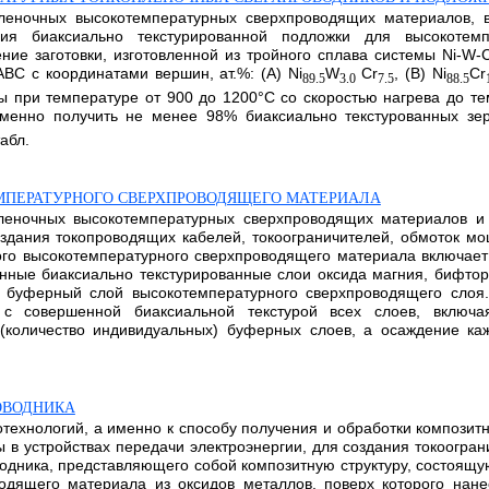
пленочных высокотемпературных сверхпроводящих материалов, в
ния биаксиально текстурированной подложки для высокотемп
ие заготовки, изготовленной из тройного сплава системы Ni-W-Cr
ВС с координатами вершин, ат.%: (A) Ni
W
Cr
, (В) Ni
Сr
89.5
3.0
7.5
88.5
ты при температуре от 900 до 1200°С со скоростью нагрева до те
именно получить не менее 98% биаксиально текстурованных зер
табл.
МПЕРАТУРНОГО СВЕРХПРОВОДЯЩЕГО МАТЕРИАЛА
опленочных высокотемпературных сверхпроводящих материалов 
дания токопроводящих кабелей, токоограничителей, обмоток мощн
ого высокотемпературного сверхпроводящего материала включает
нные биаксиально текстурированные слои оксида магния, бифто
а буферный слой высокотемпературного сверхпроводящего слоя.
ы с совершенной биаксиальной текстурой всех слоев, включ
 (количество индивидуальных) буферных слоев, а осаждение ка
ОВОДНИКА
отехнологий, а именно к способу получения и обработки компози
ы в устройствах передачи электроэнергии, для создания токоогр
одника, представляющего собой композитную структуру, состоящ
дящего материала из оксидов металлов, поверх которого нане