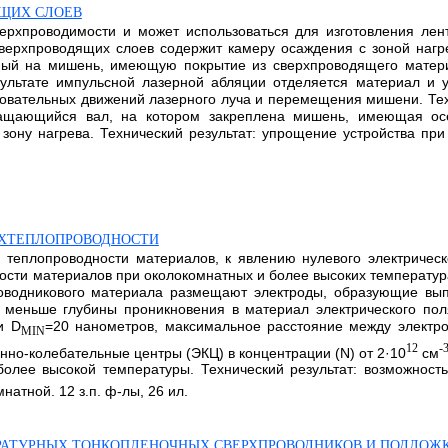
ЯЩИХ СЛОЕВ
верхпроводимости и может использоваться для изготовления ле
сверхпроводящих слоев содержит камеру осаждения с зоной наг
нный на мишень, имеющую покрытие из сверхпроводящего матер
зультате импульсной лазерной абляции отделяется материал и 
ательных движений лазерного луча и перемещения мишени. Технич
ащающийся вал, на котором закреплена мишень, имеющая ос
ону нагрева. Технический результат: упрощение устройства пр
РХТЕПЛОПРОВОДНОСТИ
и теплопроводности материалов, к явлению нулевого электрическо
дности материалов при околокомнатных и более высоких температур
оводникового материала размещают электроды, образующие вы
меньше глубины проникновения в материал электрического поля 
и D
=20 нанометров, максимальное расстояние между электр
MIN
12
-
но-колебательные центры (ЭКЦ) в концентрации (N) от 2·10
см
более высокой температуры. Технический результат: возможнос
атной. 12 з.п. ф-лы, 26 ил.
РАТУРНЫХ ТОНКОПЛЕНОЧНЫХ СВЕРХПРОВОДНИКОВ И ПОДЛОЖ