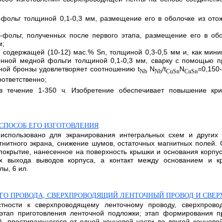
-фольг толщиной 0,1-0,3 мм, размещение его в оболочке из от
u-фольг, полученных после первого этапа, размещение его в о
м;
, содержащей (10-12) мас.% Sn, толщиной 0,3-0,5 мм и, как мини
нной медной фольги толщиной 0,1-0,3 мм, сварку с помощью пр
нной бронзы удовлетворяет соотношению t
N
/t
N
=0,150-
Nb
Nb
CuSn
CuSn
оответственно;
в течение 1-350 ч. Изобретение обеспечивает повышение кр
СПОСОБ ЕГО ИЗГОТОВЛЕНИЯ
использовано для экранирования интегральных схем и других м
нитного экрана, снижение шумов, остаточных магнитных полей. 
крытие, нанесенное на поверхность крышки и основания корпус
ах выхода выводов корпуса, а контакт между основанием и 
лы, 6 ил.
ГО ПРОВОДА, СВЕРХПРОВОДЯЩИЙ ЛЕНТОЧНЫЙ ПРОВОД И СВЕ
астности к сверхпроводящему ленточному проводу, сверхпрово
этап приготовления ленточной подложки; этап формирования пр
, простирающегося от одной концевой части до другой концевой