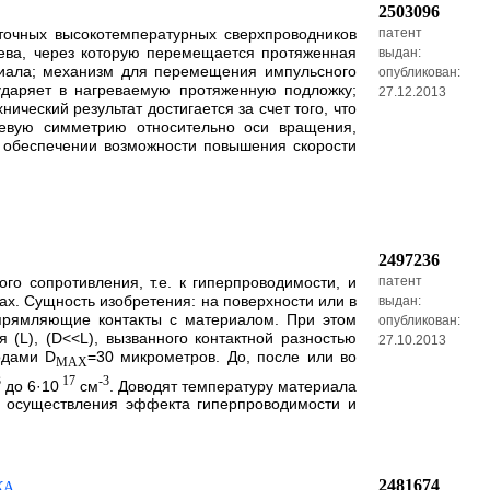
2503096
нточных высокотемпературных сверхпроводников
патент
рева, через которую перемещается протяженная
выдан:
иала; механизм для перемещения импульсного
опубликован:
ударяет в нагреваемую протяженную подложку;
27.12.2013
еский результат достигается за счет того, что
евую симметрию относительно оси вращения,
и обеспечении возможности повышения скорости
2497236
го сопротивления, т.е. к гиперпроводимости, и
патент
ах. Сущность изобретения: на поверхности или в
выдан:
прямляющие контакты с материалом. При этом
опубликован:
(L), (D<<L), вызванного контактной разностью
27.10.2013
одами D
=30 микрометров. До, после или во
MAX
3
17
-3
до 6·10
см
. Доводят температуру материала
ть осуществления эффекта гиперпроводимости и
2481674
КА