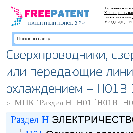
Терминология и 
Как получить па
Роспатент - мет
Международная 
В РФ
ПАТЕНТНЫЙ ПОИСК
Сверхпроводники, св
или передающие лини
охлаждением – H01B 
МПК
Раздел H
H01
H01B
H0
ЭЛЕКТРИЧЕСТВ
Раздел H