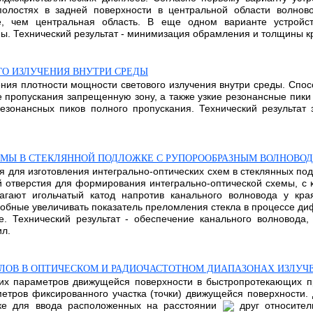
олостях в задней поверхности в центральной области волново
е, чем центральная область. В еще одном варианте устройс
 Технический результат - минимизация обрамления и толщины кромк
О ИЗЛУЧЕНИЯ ВНУТРИ СРЕДЫ
ения плотности мощности светового излучения внутри среды. Спо
 пропускания запрещенную зону, а также узкие резонансные пики 
резонансных пиков полного пропускания. Технический результа
ЕМЫ В СТЕКЛЯННОЙ ПОДЛОЖКЕ С РУПОРООБРАЗНЫМ ВОЛНОВО
я для изготовления интегрально-оптических схем в стеклянных под
отверстия для формирования интегрально-оптической схемы, с 
агают игольчатый катод напротив канального волновода у кра
обные увеличивать показатель преломления стекла в процессе д
. Технический результат - обеспечение канального волновода
ил.
ЛОВ В ОПТИЧЕСКОМ И РАДИОЧАСТОТНОМ ДИАПАЗОНАХ ИЗЛУЧ
их параметров движущейся поверхности в быстропротекающих пр
тров фиксированного участка (точки) движущейся поверхности. 
нке для ввода расположенных на расстоянии
друг относите