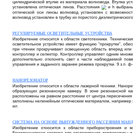
цилиндрической втулке из материала волновода. Втулка уст
установлена оптическая линза. Расстояния
и h выбраны
оптической оси линзы волновод установлен с возможнос
волновод установлен в трубку из пористого диэлектрическог
РЕГУЛИРУЕМЫЕ ОСВЕТИТЕЛЬНЫЕ УСТРОЙСТВА
Изобретение относится к области светотехники. Техническ
осветительное устройство имеет функцию "прокрутки", об
при чтении прокручивает освещенную область вперед или
контроллер и селектор. Контроллер управляет одним множ
дополнительно отклонять свет к части наблюдаемой пове
управления и заданного заранее режима прокрутки. 9 з.п. ф-
НАНОРЕЗОНАТОР
Изобретение относится к области лазерной техники. Нанор
образующих резонансную камеру. В зоне резонансной 
расположены на равном расстоянии от центра пересечения 
заполнены нелинейным оптическим материалом, например ха
ил.
СИСТЕМА НА ОСНОВЕ ВЫНУЖДЕННОГО РАССЕЯНИЯ МАН
Изобретение относится к области приборостроения и 
Бриллюэновская система для отслеживания температуры и 