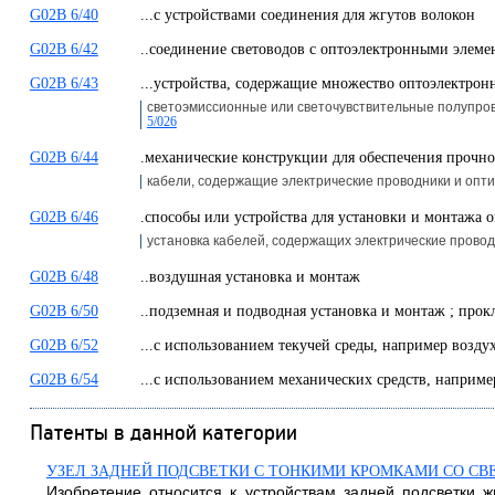
G02B 6/40
...с устройствами соединения для жгутов волокон
G02B 6/42
..соединение световодов с оптоэлектронными элеме
G02B 6/43
...устройства, содержащие множество оптоэлектрон
светоэмиссионные или светочувствительные полупр
5/026
G02B 6/44
.механические конструкции для обеспечения прочн
кабели, содержащие электрические проводники и опт
G02B 6/46
.способы или устройства для установки и монтажа 
установка кабелей, содержащих электрические прово
G02B 6/48
..воздушная установка и монтаж
G02B 6/50
..подземная и подводная установка и монтаж ; прок
G02B 6/52
...с использованием текучей среды, например возду
G02B 6/54
...с использованием механических средств, напри
Патенты в данной категории
УЗЕЛ ЗАДНЕЙ ПОДСВЕТКИ С ТОНКИМИ КРОМКАМИ СО С
Изобретение относится к устройствам задней подсветки ж