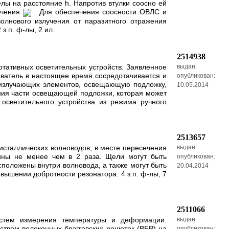
елы на расстояние h. Напротив втулки соосно ей
учения
. Для обеспечения соосности ОВЛС и
олнового излучения от паразитного отражения
з.п. ф-лы, 2 ил.
2514938
ртативных осветительных устройств. Заявленное
выдан:
ватель в настоящее время сосредотачивается и
опубликован:
тоизлучающих элементов, освещающую подложку,
10.05.2014
ния части освещающей подложки, которая может
осветительного устройства из режима ручного
2513657
исталлических волноводов, в месте пересечения
выдан:
ны не менее чем в 2 раза. Щели могут быть
опубликован:
положены внутри волновода, а также могут быть
20.04.2014
ышении добротности резонатора. 4 з.п. ф-лы, 7
2511066
истем измерения температуры и деформации.
выдан:
твом волоконных брэгговских решеток (ВБР) на
опубликован: