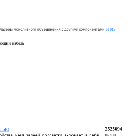
 лазеры монолитного объединения с другими компонентами
H 01S
ающий кабель
2525694
СТЬЮ
ойства узел задней подсветки включает в себя
выдан: