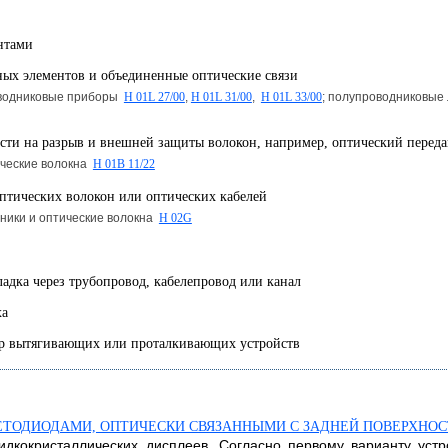
нтами
ных элементов и объединенные оптические связи
оводниковые приборы
H 01L 27/00
,
H 01L 31/00
,
H 01L 33/00
; полупроводниковые
ости на разрыв и внешней защиты волокон, например, оптический перед
ические волокна
H 01B 11/22
оптических волокон или оптических кабелей
дники и оптические волокна
H 02G
ладка через трубопровод, кабелепровод или канал
ха
мер вытягивающих или проталкивающих устройств
ВЕТОДИОДАМИ, ОПТИЧЕСКИ СВЯЗАННЫМИ С ЗАДНЕЙ ПОВЕРХНО
идкокристаллических дисплеев. Согласно первому варианту устр