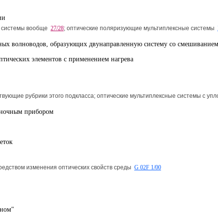
ии
е системы вообще
27/28
; оптические поляризующие мультиплексные системы
анных волноводов, образующих двунаправленную систему со смешиванием
оптических элементов с применением нагрева
ствующие рубрики этого подкласса; оптические мультиплексные системы с у
леночным прибором
еток
средством изменения оптических свойств среды
G 02F 1/00
кном"