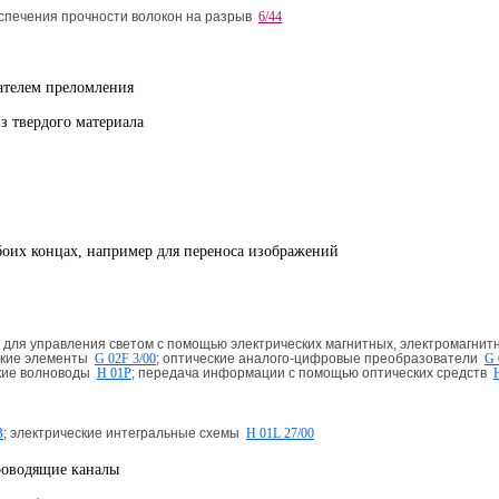
еспечения прочности волокон на разрыв
6/44
ателем преломления
з твердого материала
боих концах, например для переноса изображений
для управления светом с помощью электрических магнитных, электромагнит
еские элементы
G 02F 3/00
; оптические аналого-цифровые преобразователи
G 
ские волноводы
H 01P
; передача информации с помощью оптических средств
B
; электрические интегральные схемы
H 01L 27/00
роводящие каналы