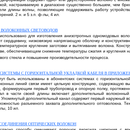
кой, настраиваемую в диапазоне существенно большем, чем бри
ли длины волны, позволяющие поддерживать работу устройства
ний. 2 н. и 5 з.п. ф-лы, 4 ил.
 ВОЛОКОННЫХ СВЕТОВОДОВ
 использовано для изготовления анизотропных одномодовых воло
т сердцевину, низковязкую напрягающую оболочку и конструктив
емпературное кругление заготовки и вытягивание волокна. Констру
тве, обеспечивающем снижение температуры сжатия и кругления на
вого стекла и повышение производительности процесса.
СИСТЕМЫ С ГОРИЗОНТАЛЬНОЙ УКЛАДКОЙ КАБЕЛЯ В ПРИЛОЖ
ут быть использованы в абонентских системах с горизонтально
конных линий связи имеет цельную конструкцию, содержащую вы
, формирующим первый трубопровод и опорную полку, протяженн
нал в части своей длины включает дополнительный волоконный
. Упомянутый дополнительный канал содержит первый наружный в
ожностью разъемного захвата дополнительного оптоволокна. Тех
лы, 10 ил.
 СОЕДИНЕНИЯ ОПТИЧЕСКИХ ВОЛОКОН
огласно способу смешивают порошок диоксида циркония с вре