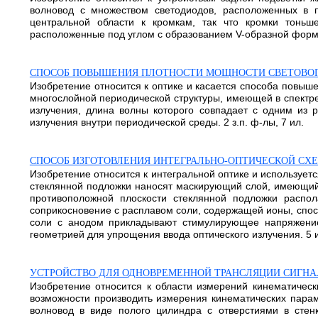
волновод с множеством светодиодов, расположенных в п
центральной области к кромкам, так что кромки тоньш
расположенные под углом с образованием V-образной формы.
СПОСОБ ПОВЫШЕНИЯ ПЛОТНОСТИ МОЩНОСТИ СВЕТОВОГ
Изобретение относится к оптике и касается способа повыш
многослойной периодической структуры, имеющей в спектре
излучения, длина волны которого совпадает с одним из 
излучения внутри периодической среды. 2 з.п. ф-лы, 7 ил.
СПОСОБ ИЗГОТОВЛЕНИЯ ИНТЕГРАЛЬНО-ОПТИЧЕСКОЙ СХ
Изобретение относится к интегральной оптике и используетс
стеклянной подложки наносят маскирующий слой, имеющий 
противоположной плоскости стеклянной подложки распол
соприкосновение с расплавом соли, содержащей ионы, спос
соли с анодом прикладывают стимулирующее напряжение
геометрией для упрощения ввода оптического излучения. 5 
УСТРОЙСТВО ДЛЯ ОДНОВРЕМЕННОЙ ТРАНСЛЯЦИИ СИГНА
Изобретение относится к области измерений кинематическ
возможности производить измерения кинематических параме
волновод в виде полого цилиндра с отверстиями в сте