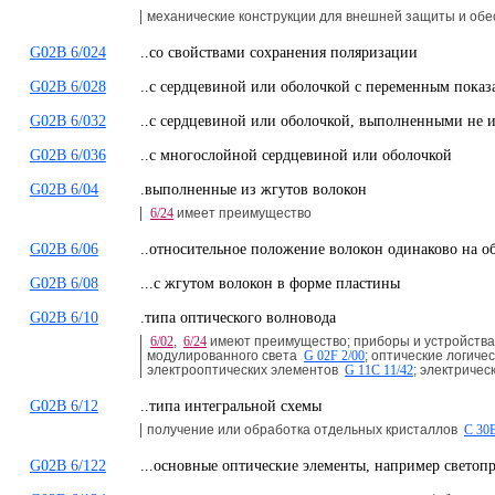
механические конструкции для внешней защиты и об
G02B 6/024
..со свойствами сохранения поляризации
G02B 6/028
..с сердцевиной или оболочкой с переменным показ
G02B 6/032
..с сердцевиной или оболочкой, выполненными не и
G02B 6/036
..с многослойной сердцевиной или оболочкой
G02B 6/04
.выполненные из жгутов волокон
6/24
имеет преимущество
G02B 6/06
..относительное положение волокон одинаково на о
G02B 6/08
...с жгутом волокон в форме пластины
G02B 6/10
.типа оптического волновода
6/02
,
6/24
имеют преимущество; приборы и устройства 
модулированного света
G 02F 2/00
; оптические логич
электрооптических элементов
G 11C 11/42
; электриче
G02B 6/12
..типа интегральной схемы
получение или обработка отдельных кристаллов
C 30
G02B 6/122
...основные оптические элементы, например светоп