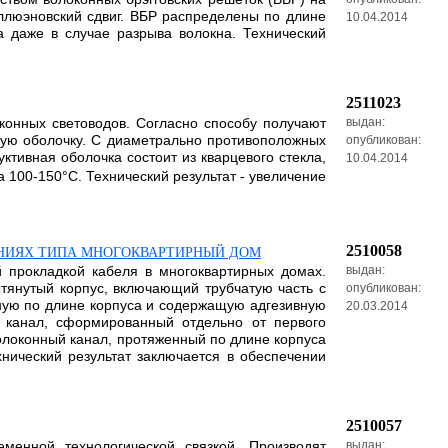
ллюэновский сдвиг. ВБР распределены по длине
10.04.2014
 даже в случае разрыва волокна. Технический
2511023
конных световодов. Согласно способу получают
выдан:
ную оболочку. С диаметрально противоположных
опубликован:
ктивная оболочка состоит из кварцевого стекла,
10.04.2014
 100-150°C. Технический результат - увеличение
2510058
ЕНИЯХ ТИПА МНОГОКВАРТИРНЫЙ ДОМ
й прокладкой кабеля в многоквартирных домах.
выдан:
тянутый корпус, включающий трубчатую часть с
опубликован:
ую по длине корпуса и содержащую адгезивную
20.03.2014
 канал, сформированный отдельно от первого
олоконный канал, протяженный по длине корпуса
нический результат заключается в обеспечении
2510057
менной технологической связкой. Производят
выдан: