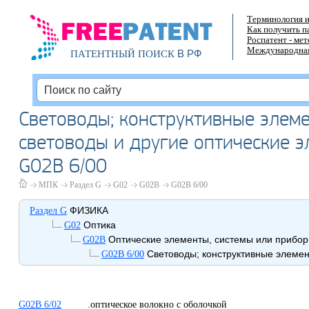
Терминология и
Как получить п
Роспатент - ме
Международная
В РФ
ПАТЕНТНЫЙ ПОИСК
Световоды; конструктивные элем
световоды и другие оптические 
G02B 6/00
МПК
Раздел G
G02
G02B
G02B 6/00
ФИЗИКА
Раздел G
Оптика
G02
Оптические элементы, системы или прибо
G02B
Световоды; конструктивные элемен
G02B 6/00
G02B 6/02
.оптическое волокно с оболочкой