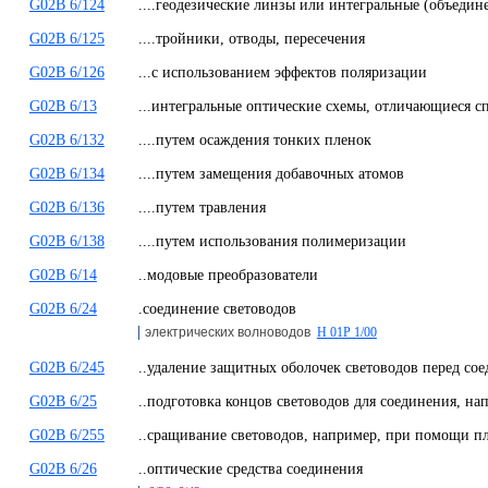
G02B 6/124
....геодезические линзы или интегральные (объеди
G02B 6/125
....тройники, отводы, пересечения
G02B 6/126
...с использованием эффектов поляризации
G02B 6/13
...интегральные оптические схемы, отличающиеся с
G02B 6/132
....путем осаждения тонких пленок
G02B 6/134
....путем замещения добавочных атомов
G02B 6/136
....путем травления
G02B 6/138
....путем использования полимеризации
G02B 6/14
..модовые преобразователи
G02B 6/24
.соединение световодов
электрических волноводов
H 01P 1/00
G02B 6/245
..удаление защитных оболочек световодов перед со
G02B 6/25
..подготовка концов световодов для соединения, на
G02B 6/255
..сращивание световодов, например, при помощи п
G02B 6/26
..оптические средства соединения