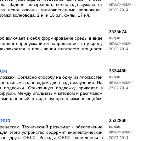
да. Задняя поверхность волновода сужена от
опубликован:
тва использованы многочисленные волноводы,
20.08.2014
и волновода. 2 н. и 16 з.п. ф-лы, 17 ил.
2525674
соб включает в себя формирование среды в виде
выдан:
полного пропускания и направление в эту среду
опубликован:
т заключается в повышении плотности мощности
20.08.2014
2524460
ДОМ
ложках. Согласно способу на одну из плоскостей
выдан:
канальным волноводом для ввода излучения. На
опубликован:
я подложки. Стеклянную подложку приводят в
27.07.2014
иффузии. Между игольчатым катодом и расплавом
, выполненный в виде рупора с изменяющейся
2522860
ЕНИЯ
оцессах. Технический результат - обеспечение
выдан:
Для этого устройство содержит диэлектрический
опубликован:
льно друга ОВЛС. Выводы ОВЛС размещены в
20.07.2014