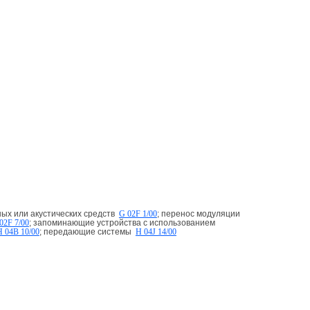
ных или акустических средств
G 02F 1/00
; перенос модуляции
02F 7/00
; запоминающие устройства с использованием
H 04B 10/00
; передающие системы
H 04J 14/00