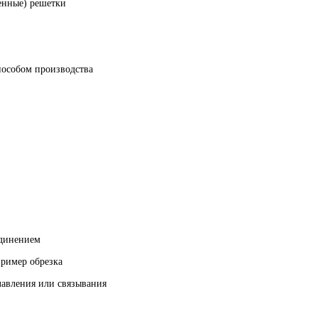
ненные) решетки
пособом производства
единением
пример обрезка
лавления или связывания