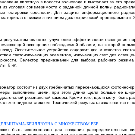
ановлена вплотную в полости волновода и выступает за его пред
 из условия соизмеримости с заданной длиной волны радиоизл
тью юстировки соосности. Для защиты информационного радиов
о материала с низким значением диэлектрической проницаемости. 2 
им результатом является улучшение эффективности освещения по
еспечивающей освещение наблюдаемой области, на которой пользо
 назад. Осветительное устройство содержит два множества све
еством светоизлучающих элементов, излучающих свет для освеще
рхности. Селектор предназначен для выбора рабочего режима 
лы, 6 ил.
езонатор состоит из двух гребенчатых пересекающихся фотонно-кр
камеры выполнены щели, при этом длина щели больше ее шири
диагоналей резонансной камеры. Кроме того, щели могут быть рас
лькогенидным стеклом. Технический результата заключается в пов
ДЕЛЬШТАМА-БРИЛЛЮЭНА С МНОЖЕСТВОМ ВБР
может быть использовано для создания распределительных с
деформации содержит одно- или двухстороннее волокно с множес