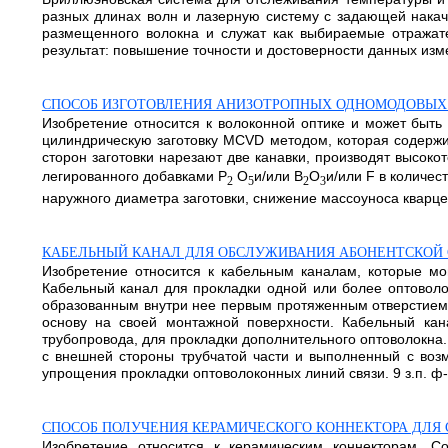
разных длинах волн и лазерную систему с задающей накач
размещенного волокна и служат как выбираемые отражате
результат: повышение точности и достоверности данных измере
СПОСОБ ИЗГОТОВЛЕНИЯ АНИЗОТРОПНЫХ ОДНОМОДОВЫХ
Изобретение относится к волоконной оптике и может быть
цилиндрическую заготовку MCVD методом, которая содержи
сторон заготовки нарезают две канавки, производят высокот
легированного добавками P
O
и/или B
O
и/или F в количес
2
5
2
3
наружного диаметра заготовки, снижение массоуноса кварце
КАБЕЛЬНЫЙ КАНАЛ ДЛЯ ОБСЛУЖИВАНИЯ АБОНЕНТСКОЙ 
Изобретение относится к кабельным каналам, которые мог
Кабельный канал для прокладки одной или более оптоволо
образованным внутри нее первым протяженным отверстием
основу на своей монтажной поверхности. Кабельный ка
трубопровода, для прокладки дополнительного оптоволокна
с внешней стороны трубчатой части и выполненный с возм
упрощения прокладки оптоволоконных линий связи. 9 з.п. ф-
СПОСОБ ПОЛУЧЕНИЯ КЕРАМИЧЕСКОГО КОННЕКТОРА ДЛЯ
Изобретение относится к керамическим коннекторам. С