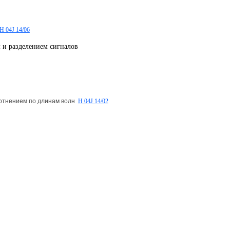
H 04J 14/06
 и разделением сигналов
плотнением по длинам волн
H 04J 14/02