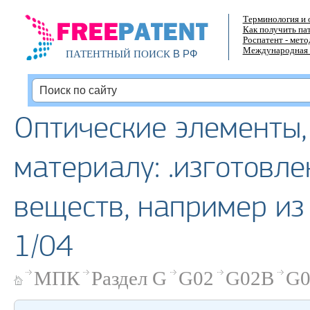
Терминология и 
Как получить па
Роспатент - мет
Международная 
В РФ
ПАТЕНТНЫЙ ПОИСК
Оптические элементы,
материалу: .изготовле
веществ, например из
1/04
МПК
Раздел G
G02
G02B
G0