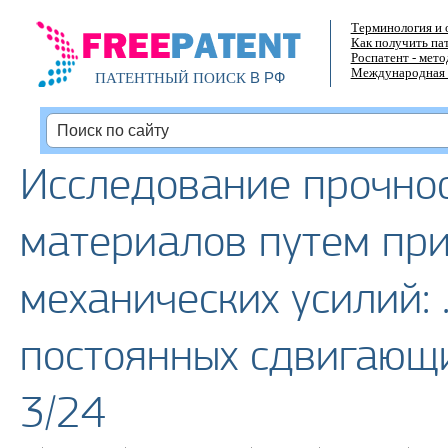
Терминология и 
Как получить па
Роспатент - мет
Международная 
В РФ
ПАТЕНТНЫЙ ПОИСК
Исследование прочнос
материалов путем пр
механических усилий:
постоянных сдвигающ
3/24