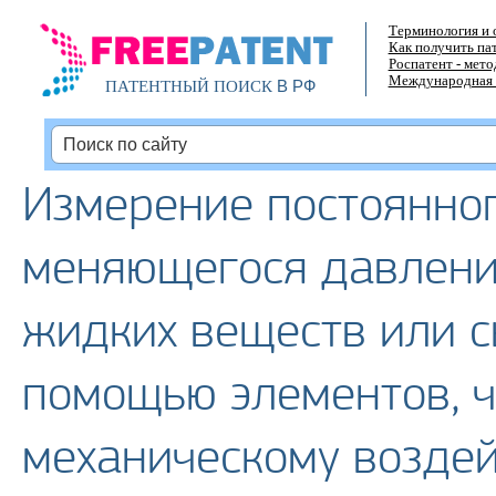
Терминология и 
Как получить па
Роспатент - мет
Международная 
В РФ
ПАТЕНТНЫЙ ПОИСК
Измерение постоянно
меняющегося давлени
жидких веществ или с
помощью элементов, ч
механическому возде