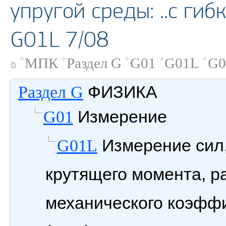
упругой среды: ..с ги
G01L 7/08
МПК
Раздел G
G01
G01L
G0
ФИЗИКА
Раздел G
Измерение
G01
Измерение сил,
G01L
крутящего момента, р
механического коэффи