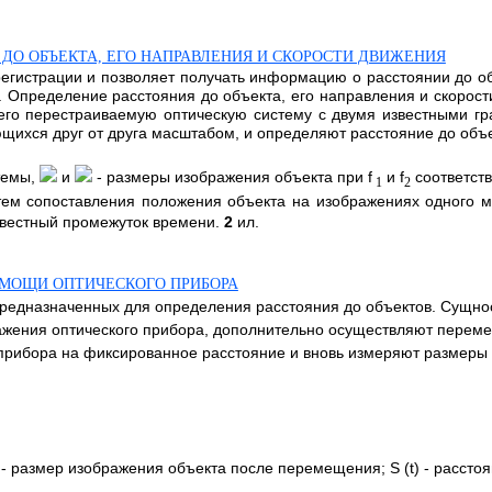
ДО ОБЪЕКТА, ЕГО НАПРАВЛЕНИЯ И СКОРОСТИ ДВИЖЕНИЯ
регистрации и позволяет получать информацию о расстоянии до 
 Определение расстояния до объекта, его направления и скорос
го перестраиваемую оптическую систему с двумя известными г
ющихся друг от друга масштабом, и определяют расстояние до объ
темы,
и
- размеры изображения объекта при f
и f
соответств
1
2
тем сопоставления положения объекта на изображениях одного 
звестный промежуток времени.
2
ил.
ОМОЩИ ОПТИЧЕСКОГО ПРИБОРА
 предназначенных для определения расстояния до объектов. Сущно
ажения оптического прибора, дополнительно осуществляют перем
о прибора на фиксированное расстояние и вновь измеряют размеры
- размер изображения объекта после перемещения; S (t) - рассто