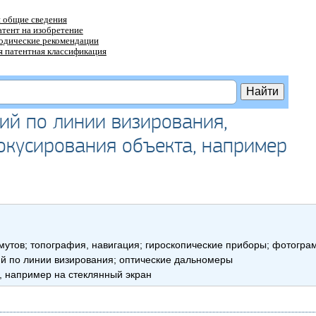
 общие сведения
атент на изобретение
тодические рекомендации
 патентная классификация
ий по линии визирования,
окусирования объекта, например
мутов; топография, навигация; гироскопические приборы; фотогр
й по линии визирования; оптические дальномеры
а, например на стеклянный экран