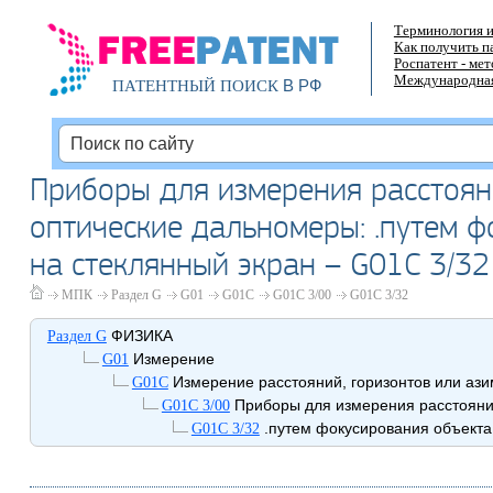
Терминология и
Как получить п
Роспатент - ме
Международная
В РФ
ПАТЕНТНЫЙ ПОИСК
Приборы для измерения расстоян
оптические дальномеры: .путем ф
на стеклянный экран – G01C 3/32
МПК
Раздел G
G01
G01C
G01C 3/00
G01C 3/32
ФИЗИКА
Раздел G
Измерение
G01
Измерение расстояний, горизонтов или ази
G01C
Приборы для измерения расстояни
G01C 3/00
.путем фокусирования объект
G01C 3/32