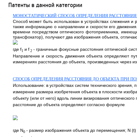
Патенты в данной категории
МОНОСТАТИЧЕСКИЙ СПОСОБ ОПРЕДЕЛЕНИЯ РАССТОЯНИЯ 
Способ может быть использован в устройствах слежения и 
также информацию о направлении и скорости его движения.
времени посредством оптического фотоприемника, имеюще
трансфокатор), получают два изображения объекта, отлича
где f
и f
- граничные фокусные расстояния оптической сис
1
2
Направление и скорость движения объекта определяют пу
измерениях расстояния до объекта, произведенных через и
СПОСОБ ОПРЕДЕЛЕНИЯ РАССТОЯНИЯ ДО ОБЪЕКТА ПРИ П
Использование: в устройствах систем технического зрения,
измерение размера изобретения объекта в плоскости изобр
объекту (или от него) вдоль линии визирования оптическог
расстояние до объекта определяют согласно формуле
где N
- размер изображения объекта до перемещения; N (t) 
0