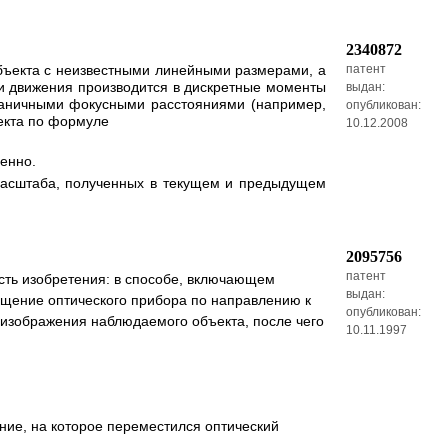
2340872
объекта с неизвестными линейными размерами, а
патент
ти движения производится в дискретные моменты
выдан:
раничными фокусными расстояниями (например,
опубликован:
екта по формуле
10.12.2008
енно.
масштаба, полученных в текущем и предыдущем
2095756
патент
сть изобретения: в способе, включающем
выдан:
ещение оптического прибора по направлению к
опубликован:
 изображения наблюдаемого объекта, после чего
10.11.1997
яние, на которое переместился оптический