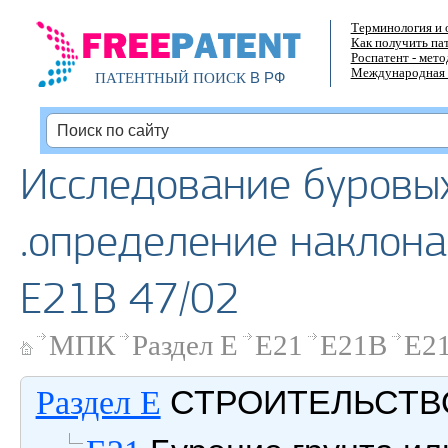
Терминология и 
Как получить па
Роспатент - мет
Международная 
В РФ
ПАТЕНТНЫЙ ПОИСК
Исследование буровых
.определение наклона
E21B 47/02
МПК
Раздел E
E21
E21B
E21
СТРОИТЕЛЬСТВО
Раздел E