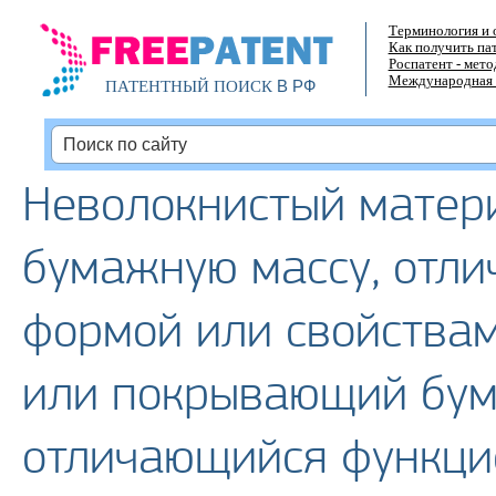
Терминология и 
Как получить па
Роспатент - мет
Международная 
В РФ
ПАТЕНТНЫЙ ПОИСК
Неволокнистый матер
бумажную массу, отли
формой или свойства
или покрывающий бум
отличающийся функци