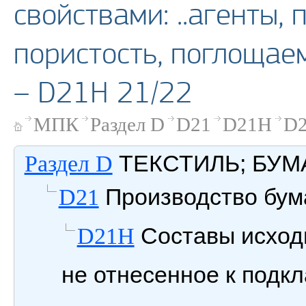
свойствами: ..агенты,
пористость, поглощае
– D21H 21/22
МПК
Раздел D
D21
D21H
D2
ТЕКСТИЛЬ; БУМ
Раздел D
Производство бум
D21
Составы исходн
D21H
не отнесенное к под