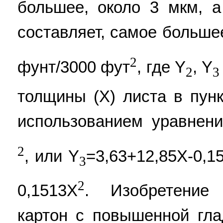
большее, около 3 мкм, а
составляет, самое больше
2
фунт/3000 фут
, где Y
, Y
2
3
толщины (X) листа в пун
использованием уравнени
2
, или Y
=3,63+12,85X-0,1
3
2
0,1513X
. Изобретение 
картон с повышенной гл