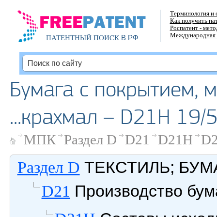
Терминология и 
Как получить па
Роспатент - мет
Международная 
В РФ
ПАТЕНТНЫЙ ПОИСК
Бумага с покрытием, 
...крахмал – D21H 19/
МПК
Раздел D
D21
D21H
D2
ТЕКСТИЛЬ; БУМ
Раздел D
Производство бум
D21