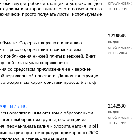
 оси внутри рабочей станции и устройство для
опубликован:
его длины и которое выполнено с возможностью
10.11.2009
ехнически просто получать листы, используемые
2228848
выдан:
на бумаге. Содержит верхнюю и нижнюю
опубликован:
я. Пресс содержит винтовой механизм
20.05.2004
о приближения нижней плиты к верхней. Винт
верхней плиты узлы сопряжения с
ия со средством приближения ее к верхней
ой вертикальной плоскости. Данная конструкция
габаритные характеристики пресса. 5 з.п. ф-
2142530
МАЖНЫЙ ЛИСТ
выдан:
ссы окислительным агентом с образованием
опубликован:
агент выбирают из группы, состоящей из
10.12.1999
ия, перманганата калия и хлорита натрия, и рН
исью натрия при температуре примерно от 25°С
еллюлозой, а степень замещения