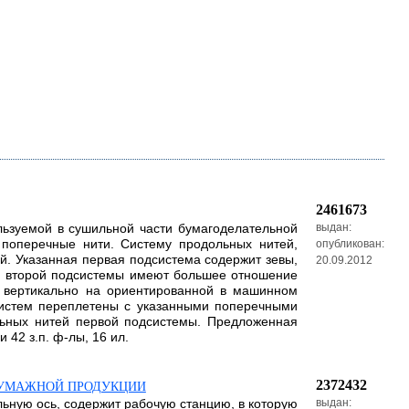
2461673
ользуемой в сушильной части бумагоделательной
выдан:
поперечные нити. Систему продольных нитей,
опубликован:
. Указанная первая подсистема содержит зевы,
20.09.2012
и второй подсистемы имеют большее отношение
 вертикально на ориентированной в машинном
систем переплетены с указанными поперечными
льных нитей первой подсистемы. Предложенная
 42 з.п. ф-лы, 16 ил.
2372432
 БУМАЖНОЙ ПРОДУКЦИИ
льную ось, содержит рабочую станцию, в которую
выдан: