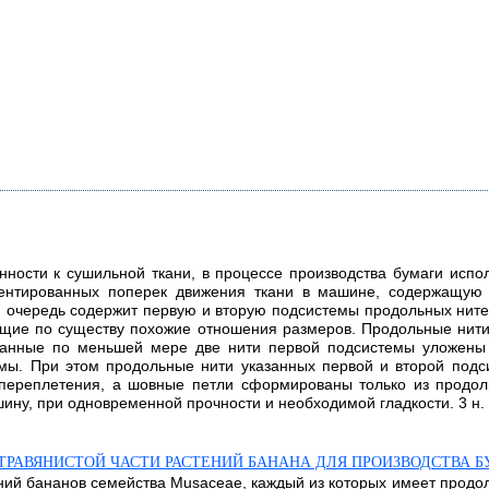
х
нности к сушильной ткани, в процессе производства бумаги исп
иентированных поперек движения ткани в машине, содержащую 
 очередь содержит первую и вторую подсистемы продольных нитей
щие по существу похожие отношения размеров. Продольные нит
азанные по меньшей мере две нити первой подсистемы уложены
мы. При этом продольные нити указанных первой и второй под
 переплетения, а шовные петли сформированы только из продо
ину, при одновременной прочности и необходимой гладкости. 3 н. и
 ТРАВЯНИСТОЙ ЧАСТИ РАСТЕНИЙ БАНАНА ДЛЯ ПРОИЗВОДСТВА
ений бананов семейства Musaceae, каждый из которых имеет продо