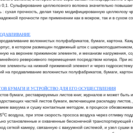
 0,1. Сульфирование целлюлозного волокна значительно повышает
ть : сухая прочность, делая такую модифицированную целлюлозу ч
ежной прочности при применении как в мокром, так и в сухом состо
РОДАВЛИВАНИЕ
родавливание волокнистых полуфабрикатов, бумаги, картона. Каж
рпус, в котором размещен подвижный шток с шарикоподшипником,
енную на верхнем прижимном элементе, и механизм нагружения, 
линейного реверсивного перемещения посредством копира. При ис
гие элементы на нижний прижимной элемент и через гидросистему 
й на продавливание волокнистых полуфабрикатов, бумаги, картона
ОВ БУМАГИ И УСТРОЙСТВО ДЛЯ ЕГО ОСУЩЕСТВЛЕНИЯ
тов бумаги, реставрируемых листов книг, журналов и может быть и
едостающих частей листов бумаги, включающем раскладку листов,
ием вакуума и сушку контактным методом, в процессе обезвожив
o
65
C воздуха, при этом скорость прососа воздуха через отливку под
ьно установленные и охваченные бесконечной транспортирующей 
д сеткой камеру, связанную с вакуумной системой, и узел сушки 