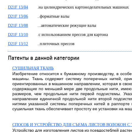
D21F 13/04
.на цилиндрических картоноделательных машина
D21F 13/06
..форматные валы
D21F 13/08
...автоматические режущие валы
D21F 13/10
.с использованием прессов для картона
D21F 13/12
..плиточных прессов
Патенты в данной категории
СУШИЛЬНАЯ ТКАНЬ
Изобретение относится к бумажному производству, в особе
машины. Ткань содержит систему поперечных нитей, ор
ориентированных в машинном направлении, которая в свою
содержащие по меньшей мере две продольные нити, имею
размеров, чем продольные нити первой подсистемы. Ук
направлении единичной продольной нити второй подсисте
нитями указанной системы поперечных нитей в раппорте
сушильная ткань обеспечивает простоту ее установки на маш
СПОСОБ И УСТРОЙСТВО ДЛЯ СЪЕМА ЛИСТОВ ВОЛОКОН С
Устройство для изготовления листов из псевдостеблей раст