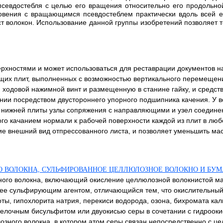
псевдостебля с целью его вращения относительно его продольной
новения с вращающимся псевдостеблем практически вдоль всей 
т волокон. Использование данной группы изобретений позволяет т
ерхностями и может использоваться для реставрации документов 
их плит, выполненных с возможностью вертикального перемещени
ходовой нажимной винт и размещенную в станине гайку, и средств
нии посредством двустороннего упорного подшипника качения. У 
 нижней плиты узлы сопряжения с направляющими и узел соединен
о качанием нормали к рабочей поверхности каждой из плит в люб
внешний вид отпрессованного листа, и позволяет уменьшить массо
О ВОЛОКНА, СУЛЬФИРОВАННОЕ ЦЕЛЛЮЛОЗНОЕ ВОЛОКНО И БУ
ого волокна, включающий окисление целлюлозной волокнистой ма
ее сульфирующим агентом, отличающийся тем, что окислительный 
ы, гипохлорита натрия, перекиси водорода, озона, бихромата кал
щелочным бисульфитом или двуокисью серы в сочетании с гидроок
зного волокна, в котором атом серы связан непосредственно с ц