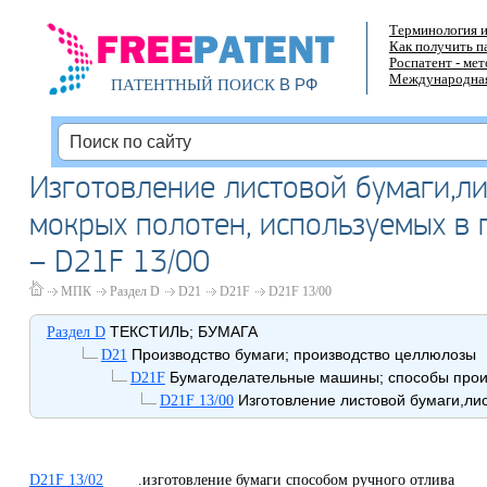
Терминология и
Как получить п
Роспатент - ме
Международная
В РФ
ПАТЕНТНЫЙ ПОИСК
Изготовление листовой бумаги,ли
мокрых полотен, используемых в
– D21F 13/00
МПК
Раздел D
D21
D21F
D21F 13/00
ТЕКСТИЛЬ; БУМАГА
Раздел D
Производство бумаги; производство целлюлозы
D21
Бумагоделательные машины; способы произ
D21F
Изготовление листовой бумаги,лис
D21F 13/00
D21F 13/02
.изготовление бумаги способом ручного отлива