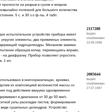
 прочности на разрыв в сухом и мокром
резвычайно полезной для большого количества
янии. 5 с. и 30 з.п.ф-лы, 4 табл.
2117288
выдан:
дое испытательное устройство прибора имеет
опубликован:
 упругие элементы, два прижимных элемента,
10.08.1998
содержащий гидроцилиндры. Механизм зажима
пытании образцов копир, перемещаясь вправо,
- на диафрагму. Прибор позволяет упростить
. 1 ил.
2085644
выдан:
спользовано в книгохранилищах, архивах,
опубликован:
 долив их композицией волокнистой массы со
27.07.1997
ания под действием вакуума одновременно
держивают в диапазоне от 30 до 50 мм/с.
сеткой узлы раскладки листов, формирования
в виде сушильных цилиндров. Устройство