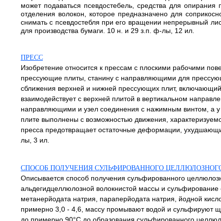
может подаваться псевдостебель, средства для опирания 
отделения волокон, которое предназначено для соприкос
снимать с псевдостебля при его вращении непрерывный лис
для производства бумаги. 10 н. и 29 з.п. ф-лы, 12 ил.
ПРЕСС
Изобретение относится к прессам с плоскими рабочими пов
прессующие плиты, станину с направляющими для прессующ
сближения верхней и нижней прессующих плит, включающий 
взаимодействует с верхней плитой в вертикальном направле
направляющими и узел соединения с нажимным винтом, а у
плите выполнены с возможностью движения, характеризуемог
пресса предотвращает остаточные деформации, ухудшающие 
лы, 3 ил.
СПОСОБ ПОЛУЧЕНИЯ СУЛЬФИРОВАННОГО ЦЕЛЛЮЛОЗНОГ
Описывается способ получения сульфированного целлюлозн
альдегидцеллюлозной волокнистой массы и сульфирование 
метанерйодата натрия, параперйодата натрия, йодной кислот
примерно 3,0 - 4,6, массу промывают водой и сульфируют 
до примерно 90°С до образования сульфированного целлюло