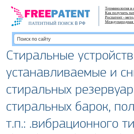
Терминология и 
Как получить па
Роспатент - мет
Международная 
В РФ
ПАТЕНТНЫЙ ПОИСК
Стиральные устройств
устанавливаемые и с
стиральных резервуар
стиральных барок, по
т.п.: .вибрационного т