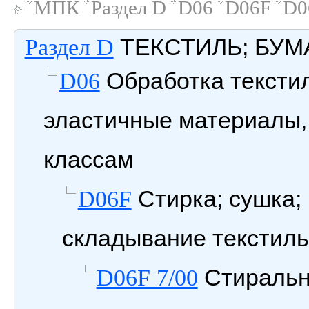
МПК
Раздел D
D06
D06F
D0
ТЕКСТИЛЬ; БУМ
Раздел D
Обработка текстил
D06
эластичные материалы, 
классам
Стирка; сушка;
D06F
складывание текстил
Стиральны
D06F 7/00